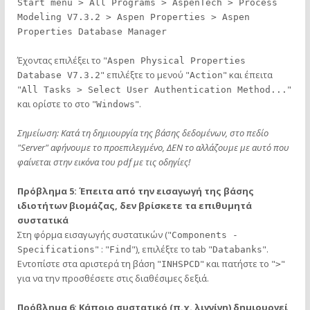
Start menu > All Programs > AspenTech > Process
Modeling V7.3.2 > Aspen Properties > Aspen
Properties Database Manager
Έχοντας επιλέξει το "
Aspen Physical Properties
" επιλέξτε το μενού "
" και έπειτα
Database V7.3.2
Action
"
"
All Tasks > Select User Authentication Method...
και ορίστε το στο "
".
Windows
Σημείωση: Κατά τη δημιουργία της βάσης δεδομένων, στο πεδίο
"Server" αφήνουμε το προεπιλεγμένο, ΔΕΝ το αλλάζουμε με αυτό που
φαίνεται στην εικόνα του pdf με τις οδηγίες!
Πρόβλημα 5: Έπειτα από την εισαγωγή της βάσης
ιδιοτήτων βιομάζας, δεν βρίσκετε τα επιθυμητά
συστατικά
Στη φόρμα εισαγωγής συστατικών ("
Components -
" : "
"), επιλέξτε το tab "
".
Specifications
Find
Databanks
Εντοπίστε στα αριστερά τη βάση "
" και πατήστε το "
"
INHSPCD
>
για να την προσθέσετε στις διαθέσιμες δεξιά.
Πρόβλημα 6: Κάποιο συστατικό (π.χ. λιγνίνη) δημιουργεί