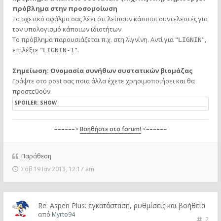
πρόβλημα στην προσομοίωση
Το σχετικό σφάλμα σας λέει ότι λείπουν κάποιοι συντελεστές για
τον υπολογισμό κάποιων ιδιοτήτων.
Το πρόβλημα παρουσιάζεται π.χ. στη λιγνίνη. Αντί για "
",
LIGNIN
επιλέξτε "
".
LIGNIN-1
Σημείωση: Ονομασία συνήθων συστατικών βιομάζας
Γράψτε στο post σας ποια άλλα έχετε χρησιμοποιήσει και θα
προστεθούν.
SPOILER:
SHOW
======>
Βοηθήστε στο forum!
<======
Παράθεση
Σάβ 19 Ιαν 2013, 12:17 am
Re: Aspen Plus: εγκατάσταση, ρυθμίσεις και βοήθεια
από
Myrto94
2