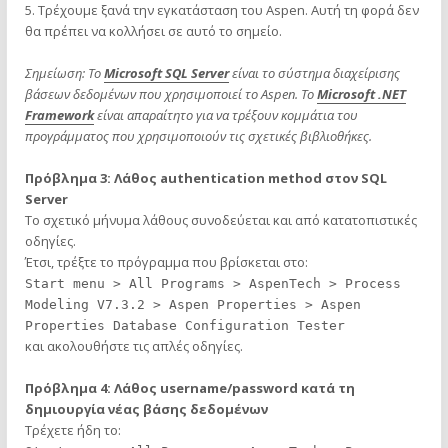
5. Τρέχουμε ξανά την εγκατάσταση του Aspen. Αυτή τη φορά δεν
θα πρέπει να κολλήσει σε αυτό το σημείο.
Σημείωση: Το
Microsoft SQL Server
είναι το σύστημα διαχείρισης
βάσεων δεδομένων που χρησιμοποιεί το Aspen. To
Microsoft .NET
Framework
είναι απαραίτητο για να τρέξουν κομμάτια του
προγράμματος που χρησιμοποιούν τις σχετικές βιβλιοθήκες.
Πρόβλημα 3: Λάθος authentication method στον SQL
Server
Το σχετικό μήνυμα λάθους συνοδεύεται και από κατατοπιστικές
οδηγίες.
Έτσι, τρέξτε το πρόγραμμα που βρίσκεται στο:
Start menu > All Programs > AspenTech > Process
Modeling V7.3.2 > Aspen Properties > Aspen
Properties Database Configuration Tester
και ακολουθήστε τις απλές οδηγίες.
Πρόβλημα 4: Λάθος username/password κατά τη
δημιουργία νέας βάσης δεδομένων
Τρέχετε ήδη το: