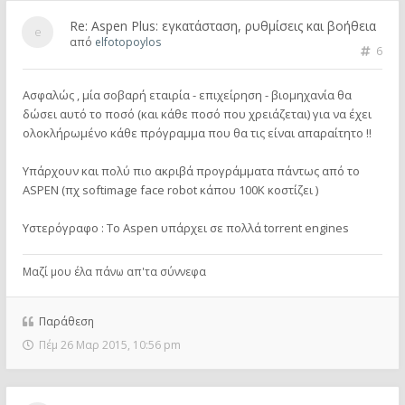
Re: Aspen Plus: εγκατάσταση, ρυθμίσεις και βοήθεια
από
elfotopoylos
6
Aσφαλώς , μία σοβαρή εταιρία - επιχείρηση - βιομηχανία θα
δώσει αυτό το ποσό (και κάθε ποσό που χρειάζεται) για να έχει
ολοκλήρωμένο κάθε πρόγραμμα που θα τις είναι απαραίτητο !!
Υπάρχουν και πολύ πιο ακριβά προγράμματα πάντως από το
ASPEN (πχ softimage face robot κάπου 100Κ κοστίζει )
Υστερόγραφο : Το Aspen υπάρχει σε πολλά torrent engines
Μαζί μου έλα πάνω απ'τα σύννεφα
Παράθεση
Πέμ 26 Μαρ 2015, 10:56 pm