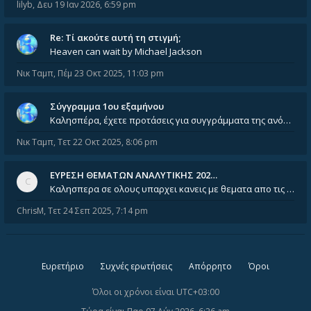
lilyb
,
Δευ 19 Ιαν 2026, 6:59 pm
Re: Tί ακούτε αυτή τη στιγμή;
Heaven can wait by Michael Jackson
Νικ Ταμπ
,
Πέμ 23 Οκτ 2025, 11:03 pm
Σύγγραμμα 1ου εξαμήνου
Καλησπέρα, έχετε προτάσεις για συγγράμματα της ανόργανης χημείας? Είμαι ανάμεσα σε Λιοδάκη, Chung και Atkins
Νικ Ταμπ
,
Τετ 22 Οκτ 2025, 8:06 pm
ΕΥΡΕΣΗ ΘΕΜΑΤΩΝ ΑΝΑΛΥΤΙΚΗΣ 202…
Καλησπερα σε ολους υπαρχει κανεις με θεματα απο τις εξετασεις του ιουνιου και σεπτεμβρίου για την αναλυτικη χημεια
ChrisM
,
Τετ 24 Σεπ 2025, 7:14 pm
Ευρετήριο
Συχνές ερωτήσεις
Απόρρητο
Όροι
Όλοι οι χρόνοι είναι
UTC+03:00