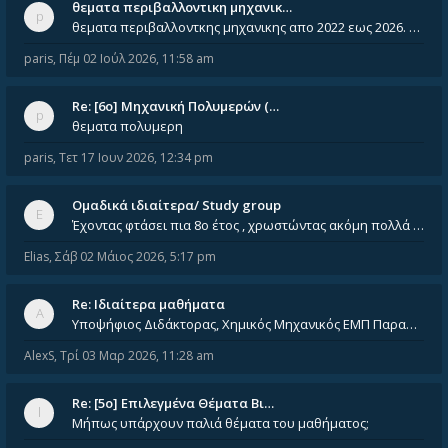
θεματα περιβαλλοντικη μηχανικ…
θεματα περιβαλλοντκης μηχανικης απο 2022 εως 2026. Δεν ειναι μεσα του Σεπτεμβιου του 2025. Αν τα εχει καποιος ας τα ανε
paris
,
Πέμ 02 Ιούλ 2026, 11:58 am
Re: [6o] Mηχανική Πολυμερών (…
θεματα πολυμερη
paris
,
Τετ 17 Ιουν 2026, 12:34 pm
Ομαδικά ιδιαίτερα/ Study group
Έχοντας φτάσει πια 8ο έτος , χρωστώντας ακόμη πολλά και χωρίς καμία όρεξη ούτε να διαβάσω μόνος μου ούτε να παρακολουθήσ
Elias
,
Σάβ 02 Μάιος 2026, 5:17 pm
Re: Ιδιαίτερα μαθήματα
Υποψήφιος Διδάκτορας, Χημικός Μηχανικός ΕΜΠ Παραδίδω ιδιαίτερα μαθήματα μέσης και ανώτατης εκπαίδευσης σε θετικές και τε
AlexS
,
Τρί 03 Μαρ 2026, 11:28 am
Re: [5ο] Επιλεγμένα Θέματα Βι…
Μήπως υπάρχουν παλιά θέματα του μαθήματος;