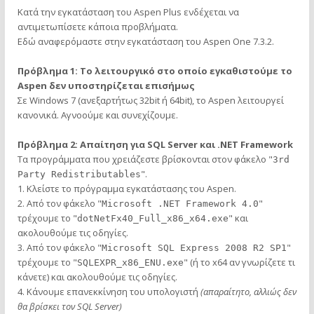
Κατά την εγκατάσταση του Aspen Plus ενδέχεται να
αντιμετωπίσετε κάποια προβλήματα.
Εδώ αναφερόμαστε στην εγκατάσταση του Aspen One 7.3.2.
Πρόβλημα 1: Το λειτουργικό στο οποίο εγκαθιστούμε το
Aspen δεν υποστηρίζεται επισήμως
Σε Windows 7 (ανεξαρτήτως 32bit ή 64bit), το Aspen λειτουργεί
κανονικά. Αγνοούμε και συνεχίζουμε.
Πρόβλημα 2: Απαίτηση για SQL Server και .NET Framework
Τα προγράμματα που χρειάζεστε βρίσκονται στον φάκελο "
3rd
".
Party Redistributables
1. Κλείστε το πρόγραμμα εγκατάστασης του Aspen.
2. Από τον φάκελο "
"
Microsoft .NET Framework 4.0
τρέχουμε το "
" και
dotNetFx40_Full_x86_x64.exe
ακολουθούμε τις οδηγίες.
3. Από τον φάκελο "
"
Microsoft SQL Express 2008 R2 SP1
τρέχουμε το "
" (ή το x64 αν γνωρίζετε τι
SQLEXPR_x86_ENU.exe
κάνετε) και ακολουθούμε τις οδηγίες.
4. Κάνουμε επανεκκίνηση του υπολογιστή
(απαραίτητο, αλλιώς δεν
θα βρίσκει τον SQL Server)