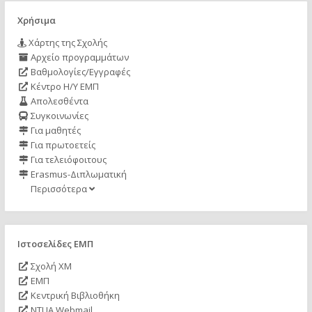
Χρήσιμα
Χάρτης της Σχολής
Αρχείο προγραμμάτων
Βαθμολογίες/Εγγραφές
Κέντρο Η/Υ ΕΜΠ
Απολεσθέντα
Συγκοινωνίες
Για μαθητές
Για πρωτοετείς
Για τελειόφοιτους
Erasmus-Διπλωματική
Περισσότερα
Ιστοσελίδες ΕΜΠ
Σχολή ΧΜ
ΕΜΠ
Κεντρική Βιβλιοθήκη
NTUA Webmail