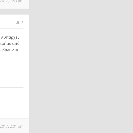
2017, 1:53 pm
3
εν υπάρχει
 τμήμα από
υ βάλαν οι
2017, 2:01 pm