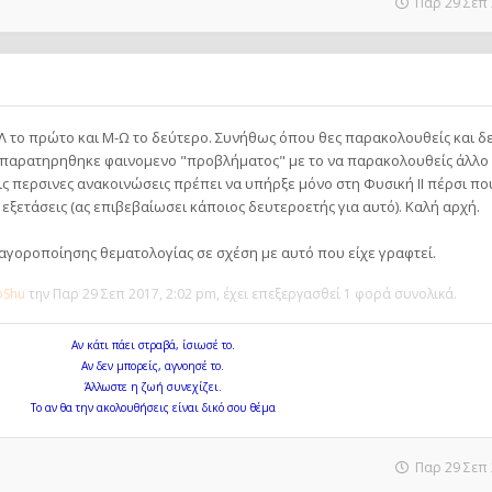
Παρ 29 Σεπ 
Λ το πρώτο και Μ-Ω το δεύτερο. Συνήθως όπου θες παρακολουθείς και δ
 παρατηρηθηκε φαινομενο "προβλήματος" με το να παρακολουθείς άλλο
ις περσινες ανακοινώσεις πρέπει να υπήρξε μόνο στη Φυσική ΙΙ πέρσι πο
εξετάσεις (ας επιβεβαίωσει κάποιος δευτεροετής για αυτό). Καλή αρχή.
ιαγοροποίησης θεματολογίας σε σχέση με αυτό που είχε γραφτεί.
toShu
την Παρ 29 Σεπ 2017, 2:02 pm, έχει επεξεργασθεί 1 φορά συνολικά.
Αν κάτι πάει στραβά, ίσιωσέ το.
Αν δεν μπορείς, αγνοησέ το.
Άλλωστε η ζωή συνεχίζει.
Το αν θα την ακολουθήσεις είναι δικό σου θέμα
Παρ 29 Σεπ 