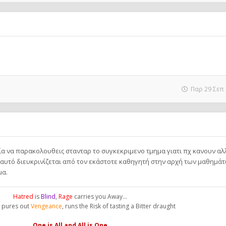
Παρ 29 Σεπ 
ία να παρακολουθεις στανταρ το συγκεκριμενο τμημα γιατι πχ κανουν αλ
α αυτό διευκρινίζεται από τον εκάστοτε καθηγητή στην αρχή των μαθημάτ
μα.
Hatred
is
Blind
,
Rage
carries you Away...
pures out
Vengeance
, runs the Risk of tasting a Bitter draught
One is All and All is One