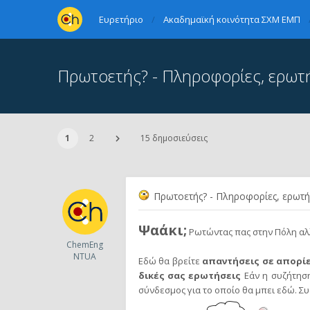
Ευρετήριο
Ακαδημαϊκή κοινότητα ΣΧΜ ΕΜΠ
Πρωτοετής? - Πληροφορίες, ερωτ
1
2
15 δημοσιεύσεις
Πρωτοετής? - Πληροφορίες, ερωτή
Ψαάκι;
Ρωτώντας πας στην Πόλη αλλά
ChemEng
NTUA
Εδώ θα βρείτε
απαντήσεις σε απορίε
δικές σας ερωτήσεις
Εάν η συζήτηση
σύνδεσμος για το οποίο θα μπει εδώ. Σ