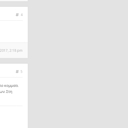
4
2017, 2:18 pm
5
λο κομματι
ων. Στη