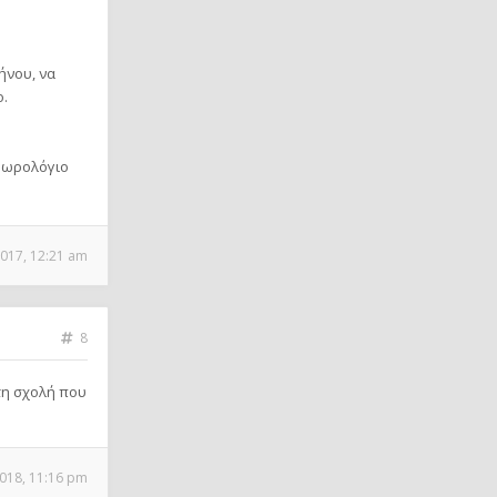
ήνου, να
.
ο ωρολόγιο
017, 12:21 am
8
τη σχολή που
018, 11:16 pm