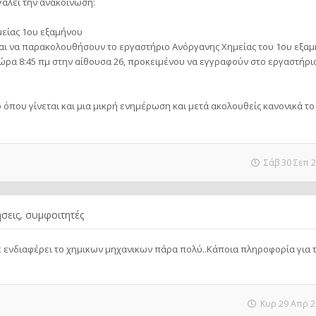
γάλει την ανακοίνωση:
είας 1ου εξαμήνου
ται να παρακολουθήσουν το εργαστήριο Ανόργανης Χημείας του 1ου εξαμ
ώρα 8:45 πμ στην αίθουσα 26, προκειμένου να εγγραφούν στο εργαστήριο
 όπου γίνεται και μια μικρή ενημέρωση και μετά ακολουθείς κανονικά τ
Σάβ 30 Σεπ 2
σεις, συμφοιτητές
με ενδιαφέρει το χημικων μηχανικων πάρα πολύ..Κάποια πληροφορία για 
Κυρ 29 Απρ 2