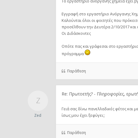
Το εργαστήριο ανόργανης χημεία έχει β
Εγγραφή στο εργαστήριο Ανόργανης Χημ
Καλούνται όλοι οι φοιτητές που πρόκει
προσέλθουν την Δευτέρα 2/10/2017 και 
Οι Διδάσκοντες
Οπότε πας και γράφεσαι στο εργαστήριο
πρόγραμμα
Παράθεση
Re: Πρωτοετής? - Πληροφορίες, ερωτή
Γειά σας δίνω πανελλαδικές φέτος και 
ίσως μου έχει ξεφύγει;;
Zed
Παράθεση