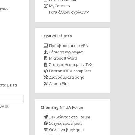
MyCourses
ρχουν
Fora άλλων σχολών
Τεχνικά Θέματα
Πρόσβαση μέσω VPN
Σάρωση εγγράφων
Microsoft Word
Στοιχειοθεσία με LaTeX
Fortran IDE & compilers
Διαγράμματα ροής
Aspen Plus
στα με τα
υν οι
ChemEng NTUA Forum
Ξεκινώντας στο Forum
Συχνές ερωτήσεις
Θέλω να βοηθήσω!