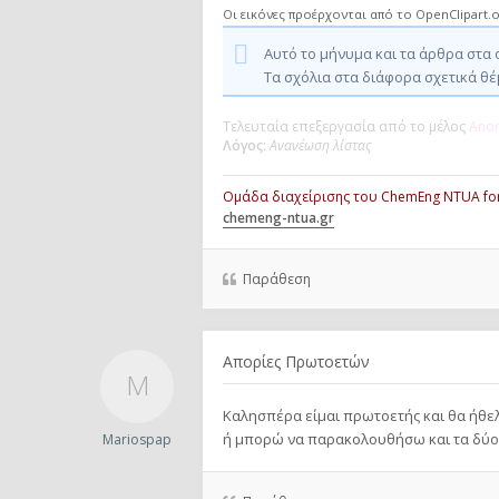
Οι εικόνες προέρχονται από το OpenClipart.o
Αυτό το μήνυμα και τα άρθρα στα 
Τα σχόλια στα διάφορα σχετικά θέ
Τελευταία επεξεργασία από το μέλος
Ano
Λόγος:
Ανανέωση λίστας
Ομάδα διαχείρισης του ChemEng NTUA f
chemeng-ntua.gr
Παράθεση
Απορίες Πρωτοετών
Καλησπέρα είμαι πρωτοετής και θα ήθελ
ή μπορώ να παρακολουθήσω και τα δύο κ
Mariospap