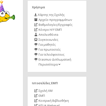
Χρήσιμα
Χάρτης της Σχολής
Αρχείο προγραμμάτων
Βαθμολογίες/Εγγραφές
Κέντρο Η/Υ ΕΜΠ
Απολεσθέντα
Συγκοινωνίες
Για μαθητές
Για πρωτοετείς
Για τελειόφοιτους
Erasmus-Διπλωματική
Περισσότερα
Ιστοσελίδες ΕΜΠ
Σχολή ΧΜ
ΕΜΠ
Κεντρική Βιβλιοθήκη
NTUA Webmail