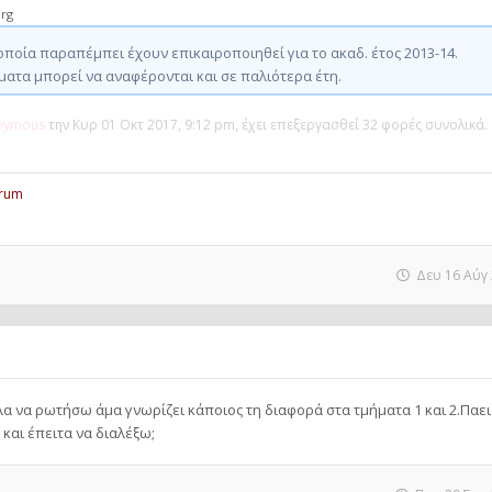
rg
οποία παραπέμπει έχουν επικαιροποιηθεί για το ακαδ. έτος 2013-14.
ματα μπορεί να αναφέρονται και σε παλιότερα έτη.
nymous
την Κυρ 01 Οκτ 2017, 9:12 pm, έχει επεξεργασθεί 32 φορές συνολικά.
orum
Δευ 16 Αύγ 
α να ρωτήσω άμα γνωρίζει κάποιος τη διαφορά στα τμήματα 1 και 2.Παε
αι έπειτα να διαλέξω;