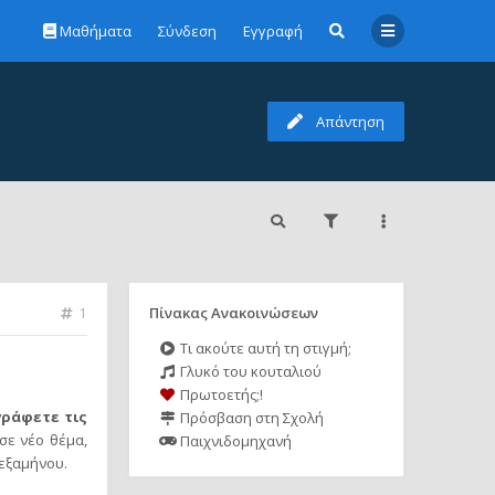
Μαθήματα
Σύνδεση
Εγγραφή
Απάντηση
Πίνακας Ανακοινώσεων
1
Τι ακούτε αυτή τη στιγμή;
Γλυκό του κουταλιού
Πρωτοετής;!
γράφετε τις
Πρόσβαση στη Σχολή
σε νέο θέμα,
Παιχνιδομηχανή
εξαμήνου.