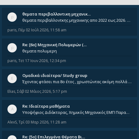
θεματα περιβαλλοντικη μηχανικ…
θεματα περιβαλλοντκης μηχανικης απο 2022 εως 2026. Δεν ειναι μεσα του Σεπτεμβιου του 2025. Αν τα εχει καποιος ας τα ανε
paris
,
Πέμ 02 Ιούλ 2026, 11:58 am
Re: [6o] Mηχανική Πολυμερών (…
θεματα πολυμερη
paris
,
Τετ 17 Ιουν 2026, 12:34 pm
Ομαδικά ιδιαίτερα/ Study group
Έχοντας φτάσει πια 8ο έτος , χρωστώντας ακόμη πολλά και χωρίς καμία όρεξη ούτε να διαβάσω μόνος μου ούτε να παρακολουθήσ
Elias
,
Σάβ 02 Μάιος 2026, 5:17 pm
Re: Ιδιαίτερα μαθήματα
Υποψήφιος Διδάκτορας, Χημικός Μηχανικός ΕΜΠ Παραδίδω ιδιαίτερα μαθήματα μέσης και ανώτατης εκπαίδευσης σε θετικές και τε
AlexS
,
Τρί 03 Μαρ 2026, 11:28 am
Re: [5ο] Επιλεγμένα Θέματα Βι…