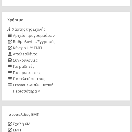
Χρήσιμα
Χάρτης της Σχολής
Αρχείο προγραμμάτων
Βαθμολογίες/Εγγραφές
Κέντρο Η/Υ ΕΜΠ
Απολεσθέντα
Συγκοινωνίες
Για μαθητές
Για πρωτοετείς
Για τελειόφοιτους
Erasmus-Διπλωματική
Περισσότερα
Ιστοσελίδες ΕΜΠ
Σχολή ΧΜ
ΕΜΠ