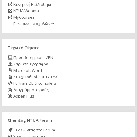
Κεντρική Βιβλιοθήκη
NTUA Webmail
MyCourses
Fora άλλων σχολών
Τεχνικά Θέματα
Πρόσβαση μέσω VPN
Σάρωση εγγράφων
Microsoft Word
Στοιχειοθεσία με LaTeX
Fortran IDE & compilers
Διαγράμματα ροής
Aspen Plus
ChemEng NTUA Forum
Ξεκινώντας στο Forum
Συχνές ερωτήσεις