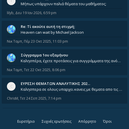
Μήπως υπάρχουν παλιά θέματα του μαθήματος;
lilyb
,
Δευ 19 Ιαν 2026, 6:59 pm
Re: Tί ακούτε αυτή τη στιγμή;
Heaven can wait by Michael Jackson
Νικ Ταμπ
,
Πέμ 23 Οκτ 2025, 11:03 pm
Σύγγραμμα 1ου εξαμήνου
Καλησπέρα, έχετε προτάσεις για συγγράμματα της ανόργανης χημείας? Είμαι ανάμεσα σε Λιοδάκη, Chung και Atkins
Νικ Ταμπ
,
Τετ 22 Οκτ 2025, 8:06 pm
ΕΥΡΕΣΗ ΘΕΜΑΤΩΝ ΑΝΑΛΥΤΙΚΗΣ 202…
Καλησπερα σε ολους υπαρχει κανεις με θεματα απο τις εξετασεις του ιουνιου και σεπτεμβρίου για την αναλυτικη χημεια
ChrisM
,
Τετ 24 Σεπ 2025, 7:14 pm
Ευρετήριο
Συχνές ερωτήσεις
Απόρρητο
Όροι