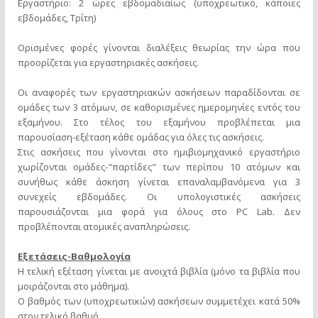
Εργαστήριο: 2 ώρες εβδομαδιαίως (υποχρεωτικό, κάποιες
εβδομάδες, Τρίτη)
Ορισμένες φορές γίνονται διαλέξεις θεωρίας την ώρα που
προορίζεται για εργαστηριακές ασκήσεις.
Οι αναφορές των εργαστηριακών ασκήσεων παραδίδονται σε
ομάδες των 3 ατόμων, σε καθορισμένες ημερομηνίες εντός του
εξαμήνου. Στο τέλος του εξαμήνου προβλέπεται μια
παρουσίαση-εξέταση κάθε ομάδας για όλες τις ασκήσεις.
Στις ασκήσεις που γίνονται στο ημιβιομηχανικό εργαστήριο
χωρίζονται ομάδες-"παρτίδες" των περίπου 10 ατόμων και
συνήθως κάθε άσκηση γίνεται επαναλαμβανόμενα για 3
συνεχείς εβδομάδες. Οι υπολογιστικές ασκήσεις
παρουσιάζονται μια φορά για όλους στο PC Lab. Δεν
προβλέπονται ατομικές αναπληρώσεις.
Εξετάσεις-Βαθμολογία
Η τελική εξέταση γίνεται με ανοιχτά βιβλία (μόνο τα βιβλία που
μοιράζονται στο μάθημα).
Ο βαθμός των (υποχρεωτικών) ασκήσεων συμμετέχει κατά 50%
στον τελικό βαθμό.