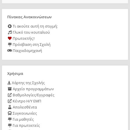
Πίνακας Ανακοινώσεων
Τι ακούτε αυτή τη στιγμή;
Γλυκό του κουταλιού
Πρωτοετής;!
Πρόσβαση στη Σχολή
Παιχνιδομηχανή
Χρήσιμα
Χάρτης της Σχολής
Αρχείο προγραμμάτων
Βαθμολογίες/Εγγραφές
Κέντρο Η/Υ ΕΜΠ
Απολεσθέντα
Συγκοινωνίες
Για μαθητές
Για πρωτοετείς