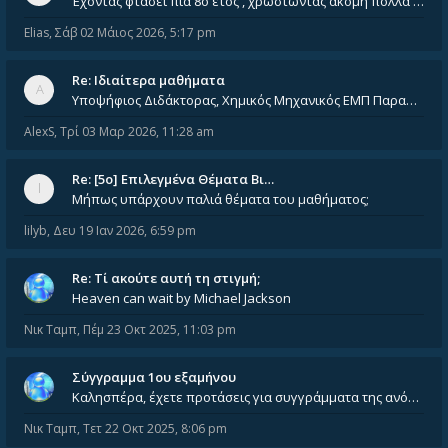
Έχοντας φτάσει πια 8ο έτος , χρωστώντας ακόμη πολλά και χωρίς καμία όρεξη ούτε να διαβάσω μόνος μου ούτε να παρακολουθήσ
Elias
,
Σάβ 02 Μάιος 2026, 5:17 pm
Re: Ιδιαίτερα μαθήματα
Υποψήφιος Διδάκτορας, Χημικός Μηχανικός ΕΜΠ Παραδίδω ιδιαίτερα μαθήματα μέσης και ανώτατης εκπαίδευσης σε θετικές και τε
AlexS
,
Τρί 03 Μαρ 2026, 11:28 am
Re: [5ο] Επιλεγμένα Θέματα Βι…
Μήπως υπάρχουν παλιά θέματα του μαθήματος;
lilyb
,
Δευ 19 Ιαν 2026, 6:59 pm
Re: Tί ακούτε αυτή τη στιγμή;
Heaven can wait by Michael Jackson
Νικ Ταμπ
,
Πέμ 23 Οκτ 2025, 11:03 pm
Σύγγραμμα 1ου εξαμήνου
Καλησπέρα, έχετε προτάσεις για συγγράμματα της ανόργανης χημείας? Είμαι ανάμεσα σε Λιοδάκη, Chung και Atkins
Νικ Ταμπ
,
Τετ 22 Οκτ 2025, 8:06 pm