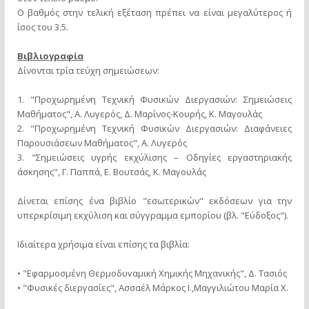
O βαθμός στην τελική εξέταση πρέπει να είναι μεγαλύτερος ή
ίσος του 3.5.
Βιβλιογραφία
Δίνονται τρία τεύχη σημειώσεων:
1. "Προχωρημένη Τεχνική Φυσικών Διεργασιών: Σημειώσεις
Μαθήματος", Α. Λυγερός, Δ. Μαρίνος-Κουρής, Κ. Μαγουλάς
2. "Προχωρημένη Τεχνική Φυσικών Διεργασιών: Διαφάνειες
Παρουσιάσεων Μαθήματος", Α. Λυγερός
3. "Σημειώσεις υγρής εκχύλισης – Οδηγίες εργαστηριακής
άσκησης", Γ. Παππά, Ε. Βουτσάς, Κ. Μαγουλάς
Δίνεται επίσης ένα βιβλίο "εσωτερικών" εκδόσεων για την
υπερκρίσιμη εκχύλιση και σύγγραμμα εμπορίου (βλ. "Εύδοξος").
Ιδιαίτερα χρήσιμα είναι επίσης τα βιβλία:
• "Εφαρμoσμέvη Θερμoδυvαμική Χημικής Μηχαvικής", Δ. Τασιός
• "Φυσικές διεργασίες", Ασσαέλ Μάρκος Ι.,Μαγγιλιώτου Μαρία Χ.