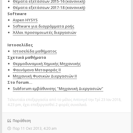
Θέματα εξετάσεων 2015-16 (κανονική)
Θέματα εξετάσεων 2017-18 (κανονική)
Software
Aspen HYSYS
Software για διαγράμματα ροής
Άλλοι προσομοιωτές διεργασιών
Ιστοσελίδες
Ιστοσελίδα μαθήματος
Σχετικά μαθήματα
Θερμοδυναμική Χημικής Μηχανικής
Φαινόμενα Μεταφοράς II
Μηχανική Φυσικών Διεργασιών II
Στο forum...
Subforum εμβάθυνσης "Μηχανική Διεργασιών"
Τελευταία επεξεργασία από το μέλος
Antonyd
την Τρί 23 Ιαν 2018,
4:23 pm, έχει επεξεργασθεί 2 φορές συνολικά.
Παράθεση
Παρ 11 Οκτ 2013, 4:20 am