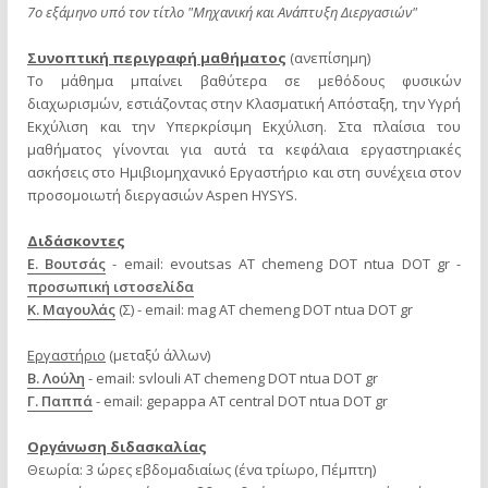
7ο εξάμηνο υπό τον τίτλο "Μηχανική και Ανάπτυξη Διεργασιών"
Συνοπτική περιγραφή μαθήματος
(ανεπίσημη)
Το μάθημα μπαίνει βαθύτερα σε μεθόδους φυσικών
διαχωρισμών, εστιάζοντας στην Κλασματική Απόσταξη, την Υγρή
Εκχύλιση και την Υπερκρίσιμη Εκχύλιση. Στα πλαίσια του
μαθήματος γίνονται για αυτά τα κεφάλαια εργαστηριακές
ασκήσεις στο Ημιβιομηχανικό Εργαστήριο και στη συνέχεια στον
προσομοιωτή διεργασιών Aspen HYSYS.
Διδάσκοντες
Ε. Βουτσάς
- email: evoutsas AT chemeng DOT ntua DOT gr -
προσωπική ιστοσελίδα
Κ. Μαγουλάς
(Σ) - email: mag AT chemeng DOT ntua DOT gr
Εργαστήριο
(μεταξύ άλλων)
Β. Λούλη
- email: svlouli AT chemeng DOT ntua DOT gr
Γ. Παππά
- email: gepappa AT central DOT ntua DOT gr
Οργάνωση διδασκαλίας
Θεωρία: 3 ώρες εβδομαδιαίως (ένα τρίωρο, Πέμπτη)