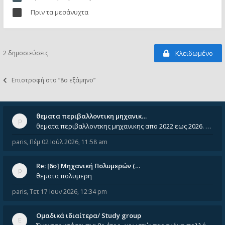
Πριν τα μεσάνυχτα
2 δημοσιεύσεις
Κλειδωμένο
Επιστροφή στο “8ο εξάμηνο”
θεματα περιβαλλοντικη μηχανικ…
θεματα περιβαλλοντκης μηχανικης απο 2022 εως 2026. Δεν ειναι μεσα του Σεπτεμβιου του 2025. Αν τα εχει καποιος ας τα ανε
paris
,
Πέμ 02 Ιούλ 2026, 11:58 am
Re: [6o] Mηχανική Πολυμερών (…
θεματα πολυμερη
paris
,
Τετ 17 Ιουν 2026, 12:34 pm
Ομαδικά ιδιαίτερα/ Study group