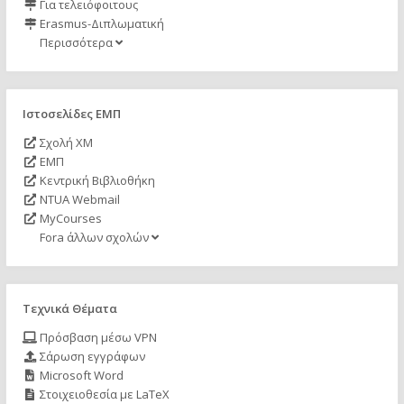
Για τελειόφοιτους
Erasmus-Διπλωματική
Περισσότερα
Ιστοσελίδες ΕΜΠ
Σχολή ΧΜ
ΕΜΠ
Κεντρική Βιβλιοθήκη
NTUA Webmail
MyCourses
Fora άλλων σχολών
Τεχνικά Θέματα
Πρόσβαση μέσω VPN
Σάρωση εγγράφων
Microsoft Word
Στοιχειοθεσία με LaTeX