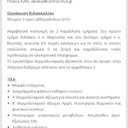
Πλακιά Ανθή,
alpakia@central.ntua.gr
Οργάνωση διδασκαλίας
Θεωρία: 3 ώρες εβδομαδιαίως (2+1)
Αλφαβητική κατανομή σε 2 παράλληλα τμήματα. Στο πρώτο
τμήμα διδάσκει ο κ. Μαγουλάς και στο δεύτερο τμήμα ο κ.
Βουτσάς. Δίνονται 4-5 σειρές ασκήσεων για το σπίτι, οι οποίες
επιλύονται ατομικά ή σε ζεύγη και παραδίδονται εντός
προθεσμίας σε ηλεκτρονική πλατφόρμα.
Το εργαστήριο Θερμοδυναμικής βρίσκεται στον 4ο όροφο, στην
πτέρυγα-διάδρομο απέναντι από το αμφιθέατρο 2.
Ύλη
Μορφές ενέργειας
Διαγράμματα φάσεων καθαρών ουσιών
Α’ Θερμοδυναμικό αξίωμα για κλειστά και ανοικτά συστήματα
Β’ Θερμοδυναμικό αξίωμα. Αρχές λειτουργίας θερμικών και
ψυκτικών κύκλων
Υπολογισμοί εντροπικών μεταβολών. Απωλεσθέν έργο.
Εξισώσεις ΤdS
Διαθέσιμη ενέργεια