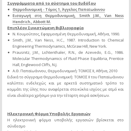
Συγγράμματα από το σύστημα του Ευδόξου
Θερμοδυναμική - Τόμος 1, Άγγελος Παπαϊωάννου
Εισαγωγή στη Θερμοδυναμική, Smith J.M., Van Ness
Hendrich., Abbott M.
Επιπλέον Συνιστώμενη Βιβλιογραφία
Ν. Κουμούτσος, Εφαρμοσμένη Θερμοδυναμική, Αθήνα, 1990.
Smith, J.M., Van Ness, H.C., 1987. Introduction to Chemical
Engineering Thermodynamics, McGraw Hill, New York.
Prausnitz, J.M., Lichtenthaler, R.N., de Azevedo, E.G., 1986.
Molecular Thermodynamics of Fluid Phase Equilibria, Prentice
Hall, Englewood Cliffs, N.J.
Α.Θ. Παπαϊωάννου, Θερμοδυναμική: ΤΟΜΟΣ II, Αθήνα, 2010
Ειδικά το σύγγραμα Θερμοδυναμική: ΤΟΜΟΣ II του Παπαϊωάννου
καλύπτει ενδελεχώς και με αρκετά συστηματικό τρόπο το
κομμάτι της ύλης που αναφέρεται στα κύκλα ισχύος με ατμό και
είναι ιδιαίτερα χρήσιμο για την τέταρτη σειρά ασκήσεων.
Ηλεκτρονική Φόρμα Υποβολής Εργασιών
Η ηλεκτρονική φόρμα υποβολής εργασιών βρίσκεται στο
σύνδεσμο