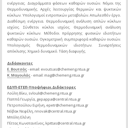
ενέργειας. Διαγράμματα φάσεων καθαρών ουσιών. Νόμοι της
Θερμοδυναμικής. Αρχές λειτουργίας θερμικών και ψυκτικών
κύκλων. Υπολογισμοί εντροπικών μεταβολών. Απωλεσθέν έργο.
Διαθέσιμη ενέργεια. Θερμοδυναμική ανάλυση απλών κύκλων
ισχύος. Σύνθετοι κύκλοι ισχύος. Θερμοδυναμική ανάλυση
ψυκτικών κύκλων. Μέθοδοι πρόρρησης φυσικών ιδιοτήτων
καθαρών ουσιών. Ογκομετρική συμπεριφορά καθαρών ουσιών.
Υπολογισμός θερμοδυναμικών ιδιοτήτων. Συναρτήσεις
απόκλισης. Χημικό δυναμικό. Τάση διαφυγής.
Διδάσκοντες
Ε. Βουτσάς
- email:
evoutsas@chemeng.ntua.gr
Κ. Μαγουλάς
- email:
mag@chemeng.ntua.gr
ΕΔΥΠ-ΕΤΕΠ-Υποψήφιοι Διδάκτορες
Λούλη Βίκυ,
svlouli@chemeng.ntua.gr
Παππά Γεωργία,
gepappa@central.ntua.gr
Πετροπούλου Ειρήνη,
epetr@chemeng.ntua.gr
Νόβακ Νεφέλη,
nnovak@central.ntua.gr
Μπόλη Ελένη
Πίττας Κωνσταντίνος,
kpittas@central.ntua.gr