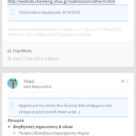
http://weblab.chemeng.ntua.gr/submission/atherm.htm
Τελευταία ενημέρωση: 4/10/2015
Τελευταία επεξεργασία από το μέλος
La.D.
την Δευ 16 Μαρ 2020,
10:07 pm, έχει επεξεργασθεί 8 φορές συνολικά.
Παράθεση
Παρ 11 Οκτ 2013, 3:46 pm
Υλικό
2
από
Μαριονέτα
Αρχεία για τα οποία δεν δίνεται link υπάρχουν στο
επόμενο post (scroll down a bit...).
Θεωρία
Βοηθητικές σημειώσεις & υλικό
Πίνακες Ιδιοτήτων Κορεσμένου Ατμού