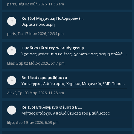
paris
,
Πέμ 02 Ιούλ 2026, 11:58 am
Re: [6o] Mηχανική Πολυμερών (…
θεματα πολυμερη
paris
,
Τετ 17 Ιουν 2026, 12:34 pm
Ομαδικά ιδιαίτερα/ Study group
Έχοντας φτάσει πια 8ο έτος , χρωστώντας ακόμη πολλά και χωρίς καμία όρεξη ούτε να διαβάσω μόνος μου ούτε να παρακολουθήσ
Elias
,
Σάβ 02 Μάιος 2026, 5:17 pm
Re: Ιδιαίτερα μαθήματα
Υποψήφιος Διδάκτορας, Χημικός Μηχανικός ΕΜΠ Παραδίδω ιδιαίτερα μαθήματα μέσης και ανώτατης εκπαίδευσης σε θετικές και τε
AlexS
,
Τρί 03 Μαρ 2026, 11:28 am
Re: [5ο] Επιλεγμένα Θέματα Βι…
Μήπως υπάρχουν παλιά θέματα του μαθήματος;
lilyb
,
Δευ 19 Ιαν 2026, 6:59 pm