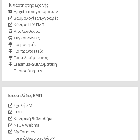
Χάρτης της Σχολής
Αρχείο προγραμμάτων
Βαθμολογίες/Εγγραφές
Κέντρο Η/Υ ΕΜΠ
Απολεσθέντα
Συγκοινωνίες
Για μαθητές
Για πρωτοετείς
Για τελειόφοιτους
Erasmus-Διπλωματική
Περισσότερα
Ιστοσελίδες ΕΜΠ
Σχολή ΧΜ
ΕΜΠ
Κεντρική Βιβλιοθήκη
NTUA Webmail
MyCourses
Fora άλλων σχολών