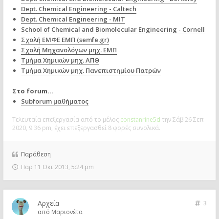
Dept. Chemical Engineering - Caltech
Dept. Chemical Engineering - MIT
School of Chemical and Biomolecular Engineering - Cornell
Σχολή ΕΜΦΕ ΕΜΠ (semfe.gr)
Σχολή Μηχανολόγων μηχ. ΕΜΠ
Τμήμα Χημικών μηχ. ΑΠΘ
Τμήμα Χημικών μηχ. Πανεπιστημίου Πατρών
Στο forum...
Subforum μαθήματος
Τελευταία επεξεργασία από το μέλος
constanrine5d
την Σάβ 26 Σεπ
2020, 9:36 pm, έχει επεξεργασθεί 8 φορές συνολικά.
Παράθεση
Παρ 11 Οκτ 2013, 5:24 pm
Αρχεία
3
από
Μαριονέτα