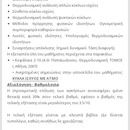
Θερμοδυναμική ανάλυση απλών κύκλων ισχύος
Σύνθετοι κύκλοι ισχύος
Θερμοδυναμική ανάλυση ψυκτικών κύκλων
Μέθοδοι πρόρρησης φυσικών ιδιοτήτων. Ογκομετρική
συμπεριφορά καθαρών ουσιών
Λοιπές φυσικές ιδιότητες. Υπολογισμός θερμοδυναμικών
ιδιοτήτων
Συναρτήσεις απόκλισης. Χημικό δυναμικό. Τάση διαφυγής
Η εξεταστέα ύλη του μαθήματος περιέχεται στα παρακάτω:
• Κεφάλαια 2-10 (Α.Θ. Παπαϊωάννου, Θερμοδυναμική: ΤΟΜΟΣ
I, Αθήνα, 2007)
• Ανηρτημένες σημειώσεις στην ιστοσελίδα του μαθήματος:
ΚΥΚΛΑ ΙΣΧΥΟΣ ΜΕ ΑΤΜΟ
Αξιολόγηση - Βαθμολογία
Η (προαιρετική) επίλυση των ασκήσεων συνεισφέρει (μόνο
θετικά) κατά 30% στον τελικό βαθμό, εφόσον ο βαθμός της
τελικής εξέτασης είναι μεγαλύτερος του 3.5/10.
Η τελική εξέταση γίνεται με κλειστά βιβλία (Δε δίνεται
τυπολόγιο, καθώς συνήθως δε χρειάζεται).