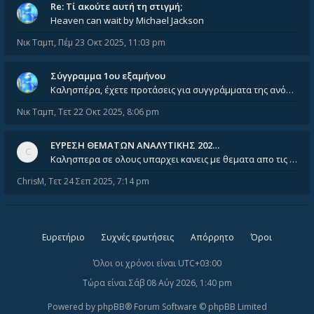
Re: Tί ακούτε αυτή τη στιγμή;
Heaven can wait by Michael Jackson
Νικ Ταμπ
,
Πέμ 23 Οκτ 2025, 11:03 pm
Σύγγραμμα 1ου εξαμήνου
Καλησπέρα, έχετε προτάσεις για συγγράμματα της ανόργανης χημείας? Είμαι ανάμεσα σε Λιοδάκη, Chung και Atkins
Νικ Ταμπ
,
Τετ 22 Οκτ 2025, 8:06 pm
ΕΥΡΕΣΗ ΘΕΜΑΤΩΝ ΑΝΑΛΥΤΙΚΗΣ 202…
Καλησπερα σε ολους υπαρχει κανεις με θεματα απο τις εξετασεις του ιουνιου και σεπτεμβρίου για την αναλυτικη χημεια
ChrisM
,
Τετ 24 Σεπ 2025, 7:14 pm
Ευρετήριο
Συχνές ερωτήσεις
Απόρρητο
Όροι
Όλοι οι χρόνοι είναι
UTC+03:00
Τώρα είναι Σάβ 08 Αύγ 2026, 1:40 pm
Powered by
phpBB
® Forum Software © phpBB Limited