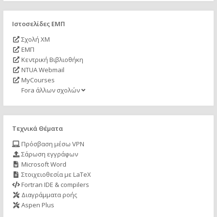
Ιστοσελίδες ΕΜΠ
Σχολή ΧΜ
ΕΜΠ
Κεντρική Βιβλιοθήκη
NTUA Webmail
MyCourses
Fora άλλων σχολών
Τεχνικά Θέματα
Πρόσβαση μέσω VPN
Σάρωση εγγράφων
Microsoft Word
Στοιχειοθεσία με LaTeX
Fortran IDE & compilers
Διαγράμματα ροής
Aspen Plus