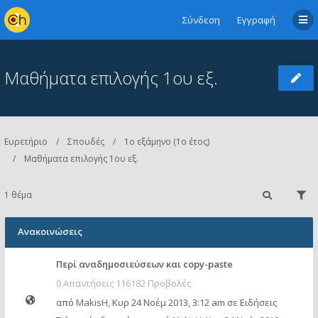
Σύνδεση
Εγγραφή
Μαθήματα επιλογής 1ου εξ.
Ευρετήριο
Σπουδές
1ο εξάμηνο (1ο έτος)
Μαθήματα επιλογής 1ου εξ.
1 θέμα
Ανακοινώσεις
Περί αναδημοσιεύσεων και copy-paste
0 Απαντήσεις 116182 Προβολές
από
MakisH
,
Κυρ 24 Νοέμ 2013, 3:12 am
σε
Ειδήσεις