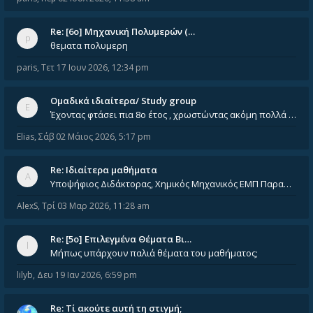
Re: [6o] Mηχανική Πολυμερών (…
θεματα πολυμερη
paris
,
Τετ 17 Ιουν 2026, 12:34 pm
Ομαδικά ιδιαίτερα/ Study group
Έχοντας φτάσει πια 8ο έτος , χρωστώντας ακόμη πολλά και χωρίς καμία όρεξη ούτε να διαβάσω μόνος μου ούτε να παρακολουθήσ
Elias
,
Σάβ 02 Μάιος 2026, 5:17 pm
Re: Ιδιαίτερα μαθήματα
Υποψήφιος Διδάκτορας, Χημικός Μηχανικός ΕΜΠ Παραδίδω ιδιαίτερα μαθήματα μέσης και ανώτατης εκπαίδευσης σε θετικές και τε
AlexS
,
Τρί 03 Μαρ 2026, 11:28 am
Re: [5ο] Επιλεγμένα Θέματα Βι…
Μήπως υπάρχουν παλιά θέματα του μαθήματος;
lilyb
,
Δευ 19 Ιαν 2026, 6:59 pm
Re: Tί ακούτε αυτή τη στιγμή;