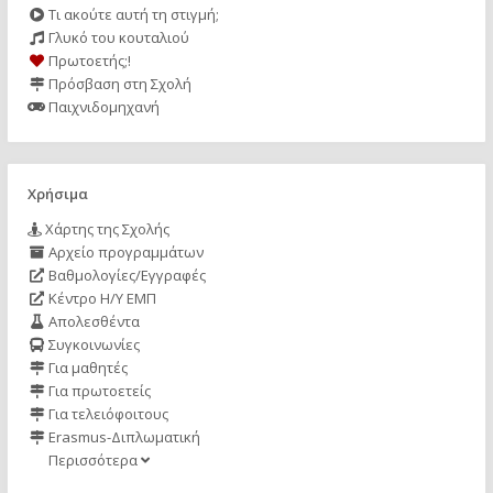
Τι ακούτε αυτή τη στιγμή;
Γλυκό του κουταλιού
Πρωτοετής;!
Πρόσβαση στη Σχολή
Παιχνιδομηχανή
Χρήσιμα
Χάρτης της Σχολής
Αρχείο προγραμμάτων
Βαθμολογίες/Εγγραφές
Κέντρο Η/Υ ΕΜΠ
Απολεσθέντα
Συγκοινωνίες
Για μαθητές
Για πρωτοετείς
Για τελειόφοιτους
Erasmus-Διπλωματική
Περισσότερα