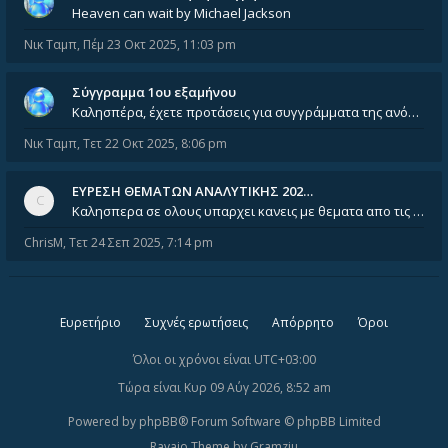
Heaven can wait by Michael Jackson
Νικ Ταμπ
,
Πέμ 23 Οκτ 2025, 11:03 pm
Σύγγραμμα 1ου εξαμήνου
Καλησπέρα, έχετε προτάσεις για συγγράμματα της ανόργανης χημείας? Είμαι ανάμεσα σε Λιοδάκη, Chung και Atkins
Νικ Ταμπ
,
Τετ 22 Οκτ 2025, 8:06 pm
ΕΥΡΕΣΗ ΘΕΜΑΤΩΝ ΑΝΑΛΥΤΙΚΗΣ 202…
Καλησπερα σε ολους υπαρχει κανεις με θεματα απο τις εξετασεις του ιουνιου και σεπτεμβρίου για την αναλυτικη χημεια
ChrisM
,
Τετ 24 Σεπ 2025, 7:14 pm
Ευρετήριο
Συχνές ερωτήσεις
Απόρρητο
Όροι
Όλοι οι χρόνοι είναι
UTC+03:00
Τώρα είναι Κυρ 09 Αύγ 2026, 8:52 am
Powered by
phpBB
® Forum Software © phpBB Limited
Ravaio Theme by
Gramziu