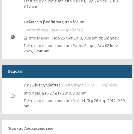
Τελευταία δημοσίευση από
MakisH
,
Κυρ 24 Νοέμ 2013,
3:12 am
Θέλεις να βοηθήσεις στο forum;
5 Απαντήσεις 1343664 Προβολές
από
MakisH
,
Παρ 25 Οκτ 2013, 3:29 pm
σε
Ειδήσεις
Τελευταία δημοσίευση από
EvelinaPappa
,
Δευ 02 Ιουν
2025, 12:48 am
Θέματα
[1ο] Ξένες γλώσσες
8 Απαντήσεις 10011 Προβολές
από
Xgal
,
Δευ 27 Δεκ 2010, 2:02 pm
Τελευταία δημοσίευση από
MakisH
,
Πέμ 26 Απρ 2012, 9:59
pm
Πίνακας Ανακοινώσεων