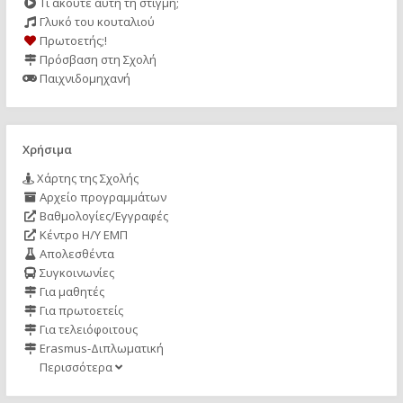
Τι ακούτε αυτή τη στιγμή;
Γλυκό του κουταλιού
Πρωτοετής;!
Πρόσβαση στη Σχολή
Παιχνιδομηχανή
Χρήσιμα
Χάρτης της Σχολής
Αρχείο προγραμμάτων
Βαθμολογίες/Εγγραφές
Κέντρο Η/Υ ΕΜΠ
Απολεσθέντα
Συγκοινωνίες
Για μαθητές
Για πρωτοετείς
Για τελειόφοιτους
Erasmus-Διπλωματική
Περισσότερα