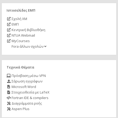
Ιστοσελίδες ΕΜΠ
Σχολή ΧΜ
ΕΜΠ
Κεντρική Βιβλιοθήκη
NTUA Webmail
MyCourses
Fora άλλων σχολών
Τεχνικά Θέματα
Πρόσβαση μέσω VPN
Σάρωση εγγράφων
Microsoft Word
Στοιχειοθεσία με LaTeX
Fortran IDE & compilers
Διαγράμματα ροής
Aspen Plus