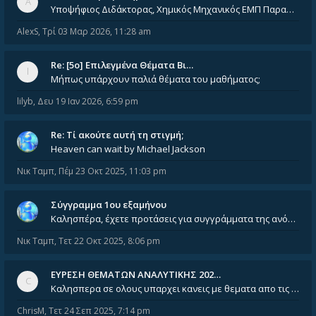
Υποψήφιος Διδάκτορας, Χημικός Μηχανικός ΕΜΠ Παραδίδω ιδιαίτερα μαθήματα μέσης και ανώτατης εκπαίδευσης σε θετικές και τε
AlexS
,
Τρί 03 Μαρ 2026, 11:28 am
Re: [5ο] Επιλεγμένα Θέματα Βι…
Μήπως υπάρχουν παλιά θέματα του μαθήματος;
lilyb
,
Δευ 19 Ιαν 2026, 6:59 pm
Re: Tί ακούτε αυτή τη στιγμή;
Heaven can wait by Michael Jackson
Νικ Ταμπ
,
Πέμ 23 Οκτ 2025, 11:03 pm
Σύγγραμμα 1ου εξαμήνου
Καλησπέρα, έχετε προτάσεις για συγγράμματα της ανόργανης χημείας? Είμαι ανάμεσα σε Λιοδάκη, Chung και Atkins
Νικ Ταμπ
,
Τετ 22 Οκτ 2025, 8:06 pm
ΕΥΡΕΣΗ ΘΕΜΑΤΩΝ ΑΝΑΛΥΤΙΚΗΣ 202…
Καλησπερα σε ολους υπαρχει κανεις με θεματα απο τις εξετασεις του ιουνιου και σεπτεμβρίου για την αναλυτικη χημεια
ChrisM
,
Τετ 24 Σεπ 2025, 7:14 pm