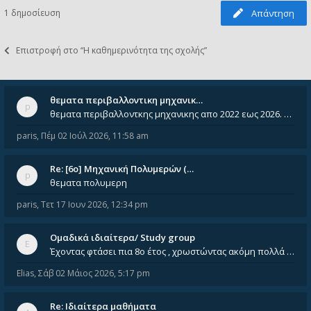
1 δημοσίευση
Απάντηση
Επιστροφή στο “Η καθημερινότητα της σχολής”
θεματα περιβαλλοντικη μηχανικ…
θεματα περιβαλλοντκης μηχανικης απο 2022 εως 2026. Δεν ειναι μεσα του Σεπτεμβιου του 2025. Αν τα εχει καποιος ας τα ανε
paris
,
Πέμ 02 Ιούλ 2026, 11:58 am
Re: [6o] Mηχανική Πολυμερών (…
θεματα πολυμερη
paris
,
Τετ 17 Ιουν 2026, 12:34 pm
Ομαδικά ιδιαίτερα/ Study group
Έχοντας φτάσει πια 8ο έτος , χρωστώντας ακόμη πολλά και χωρίς καμία όρεξη ούτε να διαβάσω μόνος μου ούτε να παρακολουθήσ
Elias
,
Σάβ 02 Μάιος 2026, 5:17 pm
Re: Ιδιαίτερα μαθήματα