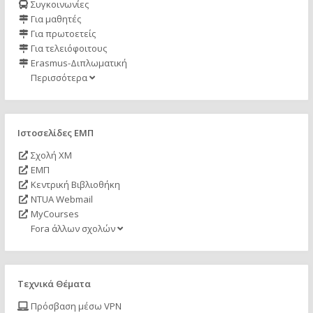
Συγκοινωνίες
Για μαθητές
Για πρωτοετείς
Για τελειόφοιτους
Erasmus-Διπλωματική
Περισσότερα
Ιστοσελίδες ΕΜΠ
Σχολή ΧΜ
ΕΜΠ
Κεντρική Βιβλιοθήκη
NTUA Webmail
MyCourses
Fora άλλων σχολών
Τεχνικά Θέματα
Πρόσβαση μέσω VPN