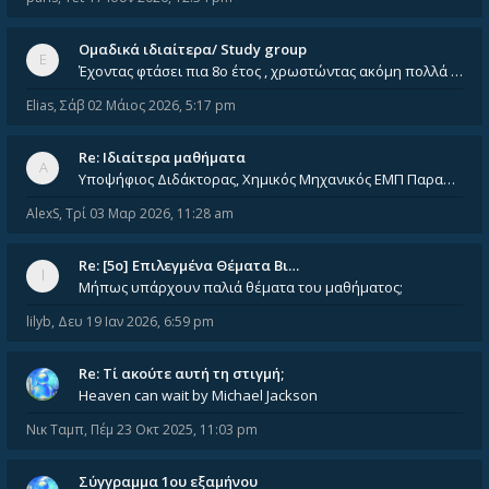
Ομαδικά ιδιαίτερα/ Study group
Έχοντας φτάσει πια 8ο έτος , χρωστώντας ακόμη πολλά και χωρίς καμία όρεξη ούτε να διαβάσω μόνος μου ούτε να παρακολουθήσ
Elias
,
Σάβ 02 Μάιος 2026, 5:17 pm
Re: Ιδιαίτερα μαθήματα
Υποψήφιος Διδάκτορας, Χημικός Μηχανικός ΕΜΠ Παραδίδω ιδιαίτερα μαθήματα μέσης και ανώτατης εκπαίδευσης σε θετικές και τε
AlexS
,
Τρί 03 Μαρ 2026, 11:28 am
Re: [5ο] Επιλεγμένα Θέματα Βι…
Μήπως υπάρχουν παλιά θέματα του μαθήματος;
lilyb
,
Δευ 19 Ιαν 2026, 6:59 pm
Re: Tί ακούτε αυτή τη στιγμή;
Heaven can wait by Michael Jackson
Νικ Ταμπ
,
Πέμ 23 Οκτ 2025, 11:03 pm
Σύγγραμμα 1ου εξαμήνου