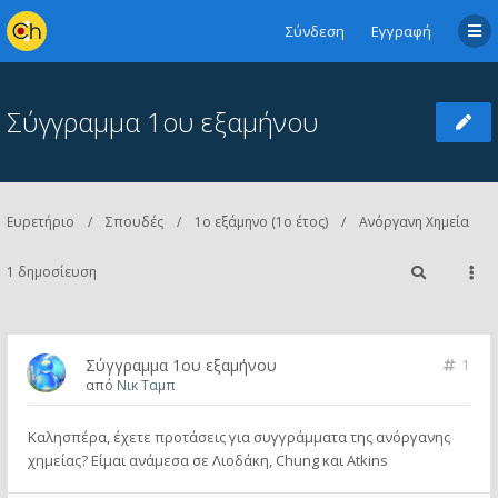
Σύνδεση
Εγγραφή
Σύγγραμμα 1ου εξαμήνου
Ευρετήριο
Σπουδές
1ο εξάμηνο (1ο έτος)
Ανόργανη Χημεία
1 δημοσίευση
Σύγγραμμα 1ου εξαμήνου
1
από
Νικ Ταμπ
Καλησπέρα, έχετε προτάσεις για συγγράμματα της ανόργανης
χημείας? Είμαι ανάμεσα σε Λιοδάκη, Chung και Atkins