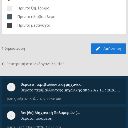
Πριν το ξημέρωμα
Πριν το ηλιοβασίλεμα
Πριν τα μεσάνυχτα
1 δημοσίευση
Απάντηση
Επιστροφή στο “Ανόργανη Χημεία”
θεματα περιβαλλοντικη μηχανικ…
θεματα περιβαλλοντκης μηχανικης απο 2022 εως 2026. Δεν ειναι μεσα του Σεπτεμβιου του 2025. Αν τα εχει καποιος ας τα ανε
paris
,
Πέμ 02 Ιούλ 2026, 11:58 am
Re: [6o] Mηχανική Πολυμερών (…
θεματα πολυμερη
paris
,
Τετ 17 Ιουν 2026, 12:34 pm