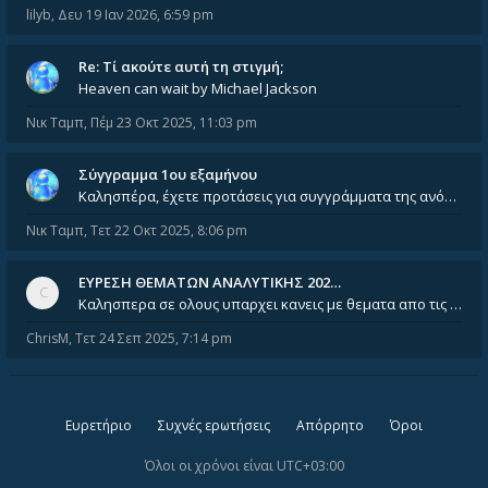
lilyb
,
Δευ 19 Ιαν 2026, 6:59 pm
Re: Tί ακούτε αυτή τη στιγμή;
Heaven can wait by Michael Jackson
Νικ Ταμπ
,
Πέμ 23 Οκτ 2025, 11:03 pm
Σύγγραμμα 1ου εξαμήνου
Καλησπέρα, έχετε προτάσεις για συγγράμματα της ανόργανης χημείας? Είμαι ανάμεσα σε Λιοδάκη, Chung και Atkins
Νικ Ταμπ
,
Τετ 22 Οκτ 2025, 8:06 pm
ΕΥΡΕΣΗ ΘΕΜΑΤΩΝ ΑΝΑΛΥΤΙΚΗΣ 202…
Καλησπερα σε ολους υπαρχει κανεις με θεματα απο τις εξετασεις του ιουνιου και σεπτεμβρίου για την αναλυτικη χημεια
ChrisM
,
Τετ 24 Σεπ 2025, 7:14 pm
Ευρετήριο
Συχνές ερωτήσεις
Απόρρητο
Όροι
Όλοι οι χρόνοι είναι
UTC+03:00