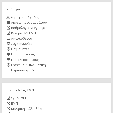
Χρήσιμα
Χάρτης της Σχολής
Αρχείο προγραμμάτων
Βαθμολογίες/Εγγραφές
Κέντρο Η/Υ ΕΜΠ
Απολεσθέντα
Συγκοινωνίες
Για μαθητές
Για πρωτοετείς
Για τελειόφοιτους
Erasmus-Διπλωματική
Περισσότερα
Ιστοσελίδες ΕΜΠ
Σχολή ΧΜ
ΕΜΠ
Κεντρική Βιβλιοθήκη