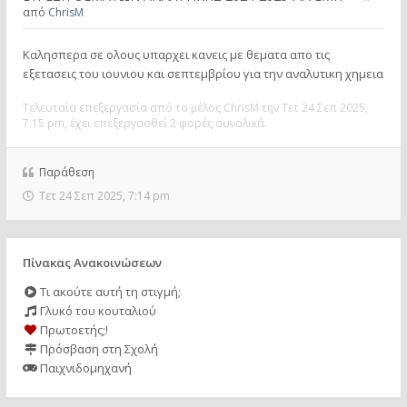
από
ChrisM
Καλησπερα σε ολους υπαρχει κανεις με θεματα απο τις
εξετασεις του ιουνιου και σεπτεμβρίου για την αναλυτικη χημεια
Τελευταία επεξεργασία από το μέλος
ChrisM
την Τετ 24 Σεπ 2025,
7:15 pm, έχει επεξεργασθεί 2 φορές συνολικά.
Παράθεση
Τετ 24 Σεπ 2025, 7:14 pm
Πίνακας Ανακοινώσεων
Τι ακούτε αυτή τη στιγμή;
Γλυκό του κουταλιού
Πρωτοετής;!
Πρόσβαση στη Σχολή
Παιχνιδομηχανή