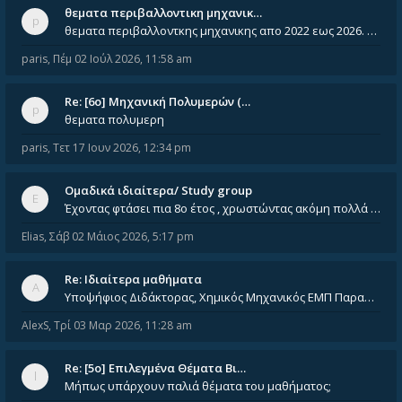
θεματα περιβαλλοντικη μηχανικ…
θεματα περιβαλλοντκης μηχανικης απο 2022 εως 2026. Δεν ειναι μεσα του Σεπτεμβιου του 2025. Αν τα εχει καποιος ας τα ανε
paris
,
Πέμ 02 Ιούλ 2026, 11:58 am
Re: [6o] Mηχανική Πολυμερών (…
θεματα πολυμερη
paris
,
Τετ 17 Ιουν 2026, 12:34 pm
Ομαδικά ιδιαίτερα/ Study group
Έχοντας φτάσει πια 8ο έτος , χρωστώντας ακόμη πολλά και χωρίς καμία όρεξη ούτε να διαβάσω μόνος μου ούτε να παρακολουθήσ
Elias
,
Σάβ 02 Μάιος 2026, 5:17 pm
Re: Ιδιαίτερα μαθήματα
Υποψήφιος Διδάκτορας, Χημικός Μηχανικός ΕΜΠ Παραδίδω ιδιαίτερα μαθήματα μέσης και ανώτατης εκπαίδευσης σε θετικές και τε
AlexS
,
Τρί 03 Μαρ 2026, 11:28 am
Re: [5ο] Επιλεγμένα Θέματα Βι…
Μήπως υπάρχουν παλιά θέματα του μαθήματος;