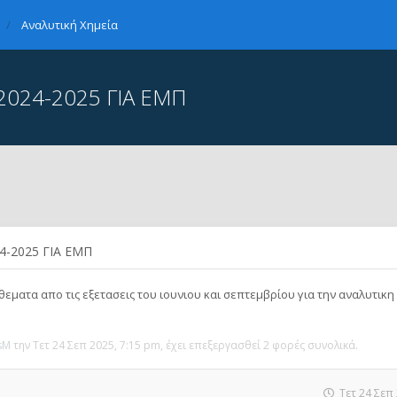
Αναλυτική Χημεία
024-2025 ΓΙΑ ΕΜΠ
-2025 ΓΙΑ ΕΜΠ
εματα απο τις εξετασεις του ιουνιου και σεπτεμβρίου για την αναλυτικη
sM
την Τετ 24 Σεπ 2025, 7:15 pm, έχει επεξεργασθεί 2 φορές συνολικά.
Τετ 24 Σεπ