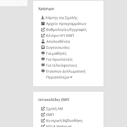
Χρήσιμα
Χάρτης της Σχολής
Αρχείο προγραμμάτων
Βαθμολογίες/Εγγραφές
Κέντρο Η/Υ ΕΜΠ
Απολεσθέντα
Συγκοινωνίες
Για μαθητές
Για πρωτοετείς
Για τελειόφοιτους
Erasmus-Διπλωματική
Περισσότερα
Ιστοσελίδες ΕΜΠ
Σχολή ΧΜ
ΕΜΠ
Κεντρική Βιβλιοθήκη
NTUA Webmail