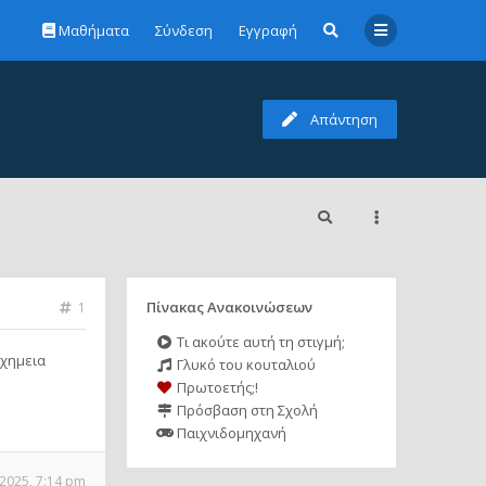
Μαθήματα
Σύνδεση
Εγγραφή
Απάντηση
Πίνακας Ανακοινώσεων
1
Τι ακούτε αυτή τη στιγμή;
 χημεια
Γλυκό του κουταλιού
Πρωτοετής;!
Πρόσβαση στη Σχολή
Παιχνιδομηχανή
 2025, 7:14 pm