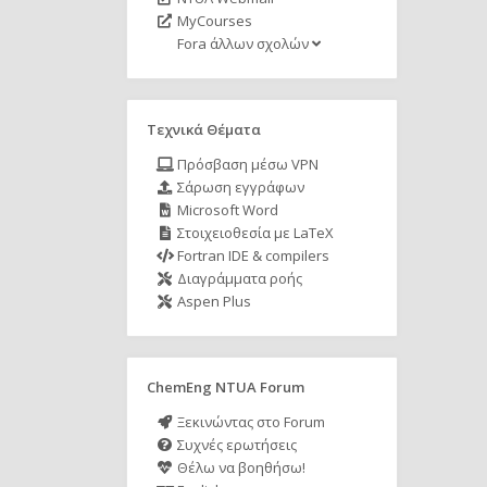
MyCourses
Fora άλλων σχολών
Τεχνικά Θέματα
Πρόσβαση μέσω VPN
Σάρωση εγγράφων
Microsoft Word
Στοιχειοθεσία με LaTeX
Fortran IDE & compilers
Διαγράμματα ροής
Aspen Plus
ChemEng NTUA Forum
Ξεκινώντας στο Forum
Συχνές ερωτήσεις
Θέλω να βοηθήσω!