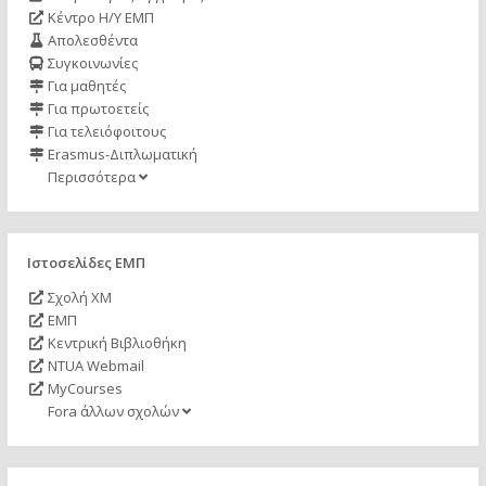
Κέντρο Η/Υ ΕΜΠ
Απολεσθέντα
Συγκοινωνίες
Για μαθητές
Για πρωτοετείς
Για τελειόφοιτους
Erasmus-Διπλωματική
Περισσότερα
Ιστοσελίδες ΕΜΠ
Σχολή ΧΜ
ΕΜΠ
Κεντρική Βιβλιοθήκη
NTUA Webmail
MyCourses
Fora άλλων σχολών