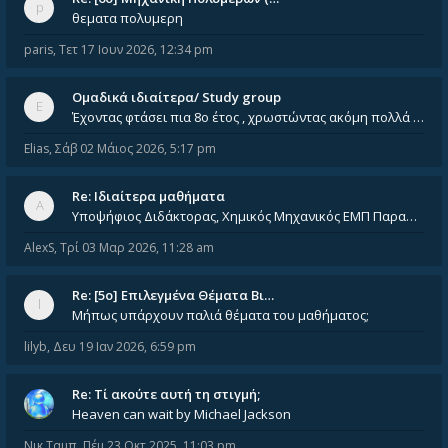
θεματα πολυμερη
paris
,
Τετ 17 Ιουν 2026, 12:34 pm
Ομαδικά ιδιαίτερα/ Study group
Έχοντας φτάσει πια 8ο έτος , χρωστώντας ακόμη πολλά και χωρίς καμία όρεξη ούτε να διαβάσω μόνος μου ούτε να παρακολουθήσ
Elias
,
Σάβ 02 Μάιος 2026, 5:17 pm
Re: Ιδιαίτερα μαθήματα
Υποψήφιος Διδάκτορας, Χημικός Μηχανικός ΕΜΠ Παραδίδω ιδιαίτερα μαθήματα μέσης και ανώτατης εκπαίδευσης σε θετικές και τε
AlexS
,
Τρί 03 Μαρ 2026, 11:28 am
Re: [5ο] Επιλεγμένα Θέματα Βι…
Μήπως υπάρχουν παλιά θέματα του μαθήματος;
lilyb
,
Δευ 19 Ιαν 2026, 6:59 pm
Re: Tί ακούτε αυτή τη στιγμή;
Heaven can wait by Michael Jackson
Νικ Ταμπ
,
Πέμ 23 Οκτ 2025, 11:03 pm