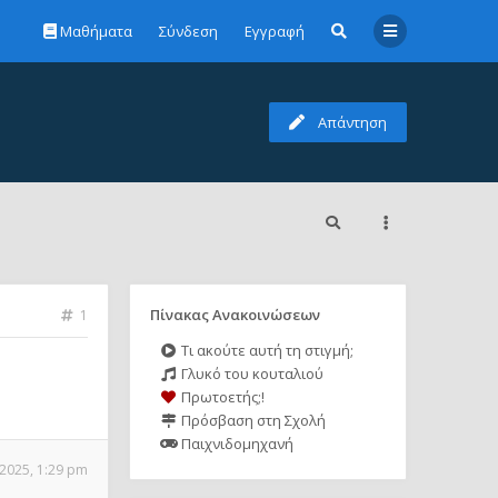
Μαθήματα
Σύνδεση
Εγγραφή
Απάντηση
Πίνακας Ανακοινώσεων
1
Τι ακούτε αυτή τη στιγμή;
Γλυκό του κουταλιού
Πρωτοετής;!
Πρόσβαση στη Σχολή
Παιχνιδομηχανή
2025, 1:29 pm