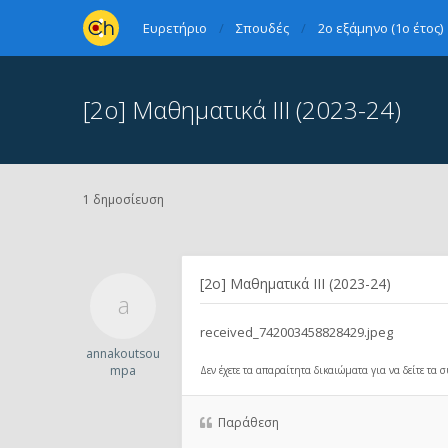
Ευρετήριο
Σπουδές
2ο εξάμηνο (1ο έτος)
[2ο] Μαθηματικά ΙΙΙ (2023-24)
1 δημοσίευση
[2ο] Μαθηματικά ΙΙΙ (2023-24)
received_742003458828429.jpeg
annakoutsou
mpa
Δεν έχετε τα απαραίτητα δικαιώματα για να δείτε τα
Παράθεση