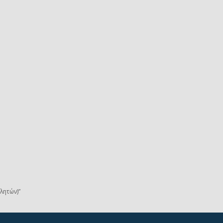
λητών)”