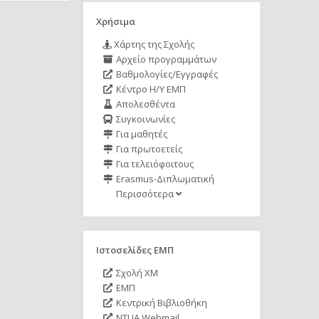
Χρήσιμα
Χάρτης της Σχολής
Αρχείο προγραμμάτων
Βαθμολογίες/Εγγραφές
Κέντρο Η/Υ ΕΜΠ
Απολεσθέντα
Συγκοινωνίες
Για μαθητές
Για πρωτοετείς
Για τελειόφοιτους
Erasmus-Διπλωματική
Περισσότερα
Ιστοσελίδες ΕΜΠ
Σχολή ΧΜ
ΕΜΠ
Κεντρική Βιβλιοθήκη
NTUA Webmail