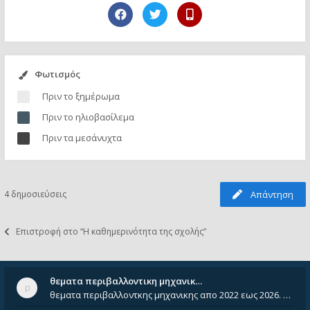
Φωτισμός
Πριν το ξημέρωμα
Πριν το ηλιοβασίλεμα
Πριν τα μεσάνυχτα
4 δημοσιεύσεις
Απάντηση
Επιστροφή στο “Η καθημερινότητα της σχολής”
θεματα περιβαλλοντικη μηχανικ…
θεματα περιβαλλοντκης μηχανικης απο 2022 εως 2026. Δεν ειναι μεσα του Σεπτεμβιου του 2025. Αν τα εχει καποιος ας τα ανε