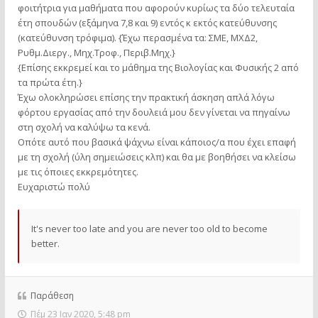
φοιτήτρια για μαθήματα που αφορούν κυρίως τα δύο τελευταία
έτη σπουδών (εξάμηνα 7,8 και 9) εντός κ εκτός κατεύθυνσης
(κατεύθυνση τρόφιμα). {Έχω περασμένα τα: ΣΜΕ, ΜΧΔ2,
Ρυθμ.Διεργ., Μηχ.Τροφ., Περιβ.Μηχ.}
{Επίσης εκκρεμεί και το μάθημα της Βιολογίας και Φυσικής 2 από
τα πρώτα έτη.}
Έχω ολοκληρώσει επίσης την πρακτική άσκηση απλά λόγω
φόρτου εργασίας από την δουλειά μου δεν γίνεται να πηγαίνω
στη σχολή να καλύψω τα κενά.
Οπότε αυτό που βασικά ψάχνω είναι κάποιος/α που έχει επαφή
με τη σχολή (ύλη σημειώσεις κλπ) και θα με βοηθήσει να κλείσω
με τις όποιες εκκρεμότητες.
Ευχαριστώ πολύ
It's never too late and you are never too old to become
better.
Παράθεση
Πέμ 23 Ιαν 2020, 5:48 pm