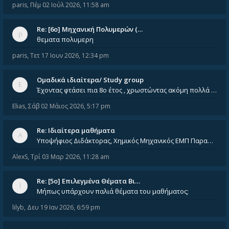
paris
,
Πέμ 02 Ιούλ 2026, 11:58 am
Re: [6o] Mηχανική Πολυμερών (…
θεματα πολυμερη
paris
,
Τετ 17 Ιουν 2026, 12:34 pm
Ομαδικά ιδιαίτερα/ Study group
Έχοντας φτάσει πια 8ο έτος , χρωστώντας ακόμη πολλά και χωρίς καμία όρεξη ούτε να διαβάσω μόνος μου ούτε να παρακολουθήσ
Elias
,
Σάβ 02 Μάιος 2026, 5:17 pm
Re: Ιδιαίτερα μαθήματα
Υποψήφιος Διδάκτορας, Χημικός Μηχανικός ΕΜΠ Παραδίδω ιδιαίτερα μαθήματα μέσης και ανώτατης εκπαίδευσης σε θετικές και τε
AlexS
,
Τρί 03 Μαρ 2026, 11:28 am
Re: [5ο] Επιλεγμένα Θέματα Βι…
Μήπως υπάρχουν παλιά θέματα του μαθήματος;
lilyb
,
Δευ 19 Ιαν 2026, 6:59 pm