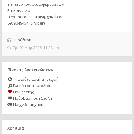
επίπεδο των ενδιαφερόμενων.
Επικοινωνία:
alexandros.sourais@gmail.com
6979049454 (& Viber)
Παράθεση
Τρί 03 Μαρ 2026, 11:28 am
Πίνακας Ανακοινώσεων
Τι ακούτε αυτή τη στιγμή;
Γλυκό του κουταλιού
Πρωτοετής;!
Πρόσβαση στη Σχολή
Παιχνιδομηχανή
Χρήσιμα