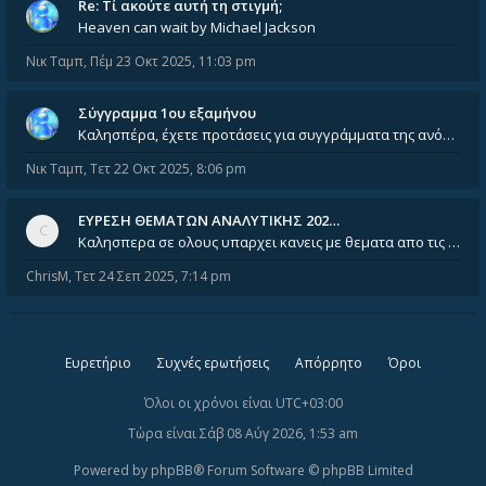
Re: Tί ακούτε αυτή τη στιγμή;
Heaven can wait by Michael Jackson
Νικ Ταμπ
,
Πέμ 23 Οκτ 2025, 11:03 pm
Σύγγραμμα 1ου εξαμήνου
Καλησπέρα, έχετε προτάσεις για συγγράμματα της ανόργανης χημείας? Είμαι ανάμεσα σε Λιοδάκη, Chung και Atkins
Νικ Ταμπ
,
Τετ 22 Οκτ 2025, 8:06 pm
ΕΥΡΕΣΗ ΘΕΜΑΤΩΝ ΑΝΑΛΥΤΙΚΗΣ 202…
Καλησπερα σε ολους υπαρχει κανεις με θεματα απο τις εξετασεις του ιουνιου και σεπτεμβρίου για την αναλυτικη χημεια
ChrisM
,
Τετ 24 Σεπ 2025, 7:14 pm
Ευρετήριο
Συχνές ερωτήσεις
Απόρρητο
Όροι
Όλοι οι χρόνοι είναι
UTC+03:00
Τώρα είναι Σάβ 08 Αύγ 2026, 1:53 am
Powered by
phpBB
® Forum Software © phpBB Limited