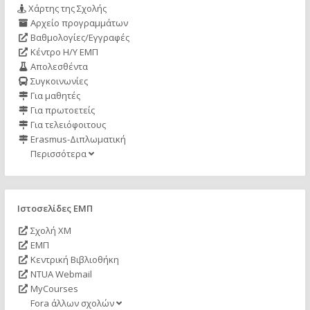
Χάρτης της Σχολής
Αρχείο προγραμμάτων
Βαθμολογίες/Εγγραφές
Κέντρο Η/Υ ΕΜΠ
Απολεσθέντα
Συγκοινωνίες
Για μαθητές
Για πρωτοετείς
Για τελειόφοιτους
Erasmus-Διπλωματική
Περισσότερα
Ιστοσελίδες ΕΜΠ
Σχολή ΧΜ
ΕΜΠ
Κεντρική Βιβλιοθήκη
NTUA Webmail
MyCourses
Fora άλλων σχολών