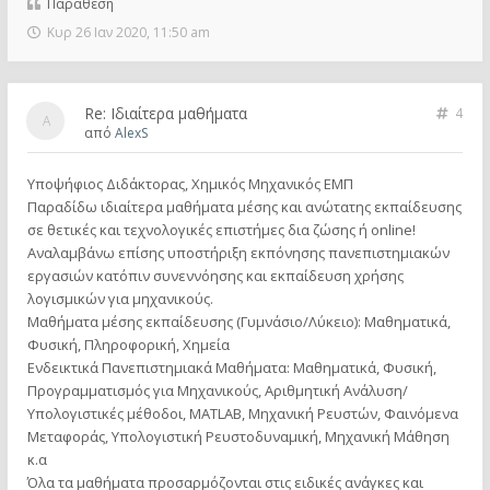
Παράθεση
Κυρ 26 Ιαν 2020, 11:50 am
Re: Ιδιαίτερα μαθήματα
4
από
AlexS
Υποψήφιος Διδάκτορας, Χημικός Μηχανικός ΕΜΠ
Παραδίδω ιδιαίτερα μαθήματα μέσης και ανώτατης εκπαίδευσης
σε θετικές και τεχνολογικές επιστήμες δια ζώσης ή online!
Αναλαμβάνω επίσης υποστήριξη εκπόνησης πανεπιστημιακών
εργασιών κατόπιν συνεννόησης και εκπαίδευση χρήσης
λογισμικών για μηχανικούς.
Mαθήματα μέσης εκπαίδευσης (Γυμνάσιο/Λύκειο): Μαθηματικά,
Φυσική, Πληροφορική, Χημεία
Ενδεικτικά Πανεπιστημιακά Μαθήματα: Μαθηματικά, Φυσική,
Προγραμματισμός για Μηχανικούς, Αριθμητική Ανάλυση/
Υπολογιστικές μέθοδοι, MATLAB, Μηχανική Ρευστών, Φαινόμενα
Μεταφοράς, Υπολογιστική Ρευστοδυναμική, Μηχανική Μάθηση
κ.α
Όλα τα μαθήματα προσαρμόζονται στις ειδικές ανάγκες και