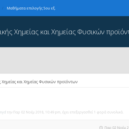
Μαθήματα επιλογής 5ου εξ.
ικής Χημείας και Χημείας Φυσικών προϊό
 Χημείας και Χημείας Φυσικών προϊόντων
nyd
την Παρ 02 Νοέμ 2018, 10:49 pm, έχει επεξεργασθεί 1 φορά συνολικά.
Παρ 02 Νοέμ 2