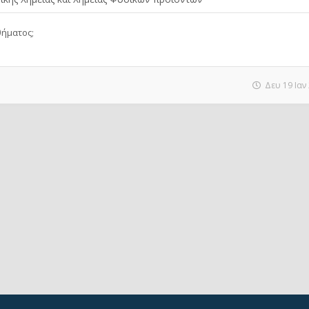
ήματος;
Δευ 19 Ιαν