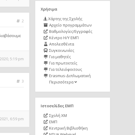
Χρήσιμα
Χάρτης της Σχολής
2
Αρχείο προγραμμάτων
Βαθμολογίες/Εγγραφές
 διαβάσουμε
Κέντρο Η/Υ ΕΜΠ
Απολεσθέντα
Συγκοινωνίες
Για μαθητές
 2020, 5:19 pm
Για πρωτοετείς
Για τελειόφοιτους
Erasmus-Διπλωματική
3
Περισσότερα
Ιστοσελίδες ΕΜΠ
Σχολή ΧΜ
 2021, 6:59 pm
ΕΜΠ
Κεντρική Βιβλιοθήκη
NTUA Webmail