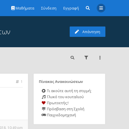
Μαθήματα
Σύνδεση
Εγγραφή
ντων
Απάντηση
Πίνακας Ανακοινώσεων
1
Τι ακούτε αυτή τη στιγμή;
Γλυκό του κουταλιού
Πρωτοετής;!
Πρόσβαση στη Σχολή
Παιχνιδομηχανή
018, 10:49 pm