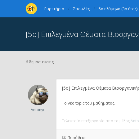
Ευρετήριο
Σπουδές
5ο εξάμηνο (3ο έτος)
[5ο] Επιλεγμένα Θέματα Βιοοργαν
6 δημοσιεύσεις
[5ο] Επιλεγμένα Θέματα Βιοοργανικής
Το νέο topic του μαθήματος.
Antonyd
Τελευταία επεξεργασία από το μέλος
Anto
Παράθεση