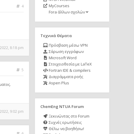
MyCourses
4
Fora άλλων σχολών
Τεχνικά Θέματα
Πρόσβαση μέσω VPN
 2022, 8:18 pm
Σάρωση εγγράφων
Microsoft Word
Στοιχειοθεσία με LaTeX
5
Fortran IDE & compilers
Διαγράμματα ροής
Aspen Plus
ματος.
ChemEng NTUA Forum
2022, 9:02 pm
Ξεκινώντας στο Forum
Συχνές ερωτήσεις
Θέλω να βοηθήσω!
6