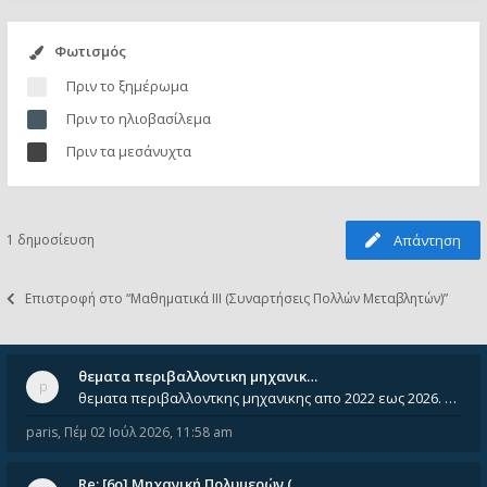
Φωτισμός
Πριν το ξημέρωμα
Πριν το ηλιοβασίλεμα
Πριν τα μεσάνυχτα
1 δημοσίευση
Απάντηση
Επιστροφή στο “Μαθηματικά ΙΙΙ (Συναρτήσεις Πολλών Μεταβλητών)”
θεματα περιβαλλοντικη μηχανικ…
θεματα περιβαλλοντκης μηχανικης απο 2022 εως 2026. Δεν ειναι μεσα του Σεπτεμβιου του 2025. Αν τα εχει καποιος ας τα ανε
paris
,
Πέμ 02 Ιούλ 2026, 11:58 am
Re: [6o] Mηχανική Πολυμερών (…