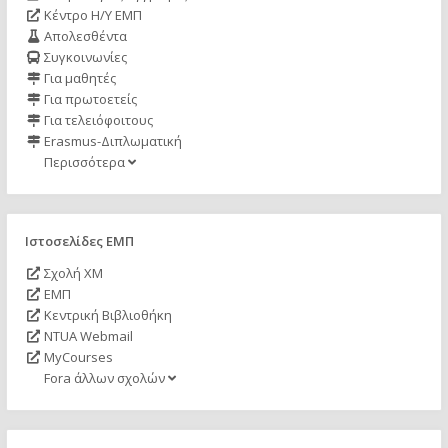
Κέντρο Η/Υ ΕΜΠ
Απολεσθέντα
Συγκοινωνίες
Για μαθητές
Για πρωτοετείς
Για τελειόφοιτους
Erasmus-Διπλωματική
Περισσότερα
Ιστοσελίδες ΕΜΠ
Σχολή ΧΜ
ΕΜΠ
Κεντρική Βιβλιοθήκη
NTUA Webmail
MyCourses
Fora άλλων σχολών