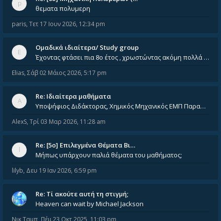
θεματα πολυμερη
paris
,
Τετ 17 Ιουν 2026, 12:34 pm
Ομαδικά ιδιαίτερα/ Study group
Έχοντας φτάσει πια 8ο έτος , χρωστώντας ακόμη πολλά και χωρίς καμία όρεξη ούτε να διαβάσω μόνος μου ούτε να παρακολουθήσ
Elias
,
Σάβ 02 Μάιος 2026, 5:17 pm
Re: Ιδιαίτερα μαθήματα
Υποψήφιος Διδάκτορας, Χημικός Μηχανικός ΕΜΠ Παραδίδω ιδιαίτερα μαθήματα μέσης και ανώτατης εκπαίδευσης σε θετικές και τε
AlexS
,
Τρί 03 Μαρ 2026, 11:28 am
Re: [5ο] Επιλεγμένα Θέματα Βι…
Μήπως υπάρχουν παλιά θέματα του μαθήματος;
lilyb
,
Δευ 19 Ιαν 2026, 6:59 pm
Re: Tί ακούτε αυτή τη στιγμή;
Heaven can wait by Michael Jackson
Νικ Ταμπ
,
Πέμ 23 Οκτ 2025, 11:03 pm