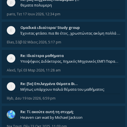
θεματα πολυμερη
paris
,
Τετ 17 Ιουν 2026, 12:34 pm
Ομαδικά ιδιαίτερα/ Study group
Έχοντας φτάσει πια 8ο έτος , χρωστώντας ακόμη πολλά και χωρίς καμία όρεξη ούτε να διαβάσω μόνος μου ούτε να παρακολουθήσ
Elias
,
Σάβ 02 Μάιος 2026, 5:17 pm
Re: Ιδιαίτερα μαθήματα
Υποψήφιος Διδάκτορας, Χημικός Μηχανικός ΕΜΠ Παραδίδω ιδιαίτερα μαθήματα μέσης και ανώτατης εκπαίδευσης σε θετικές και τε
AlexS
,
Τρί 03 Μαρ 2026, 11:28 am
Re: [5ο] Επιλεγμένα Θέματα Βι…
Μήπως υπάρχουν παλιά θέματα του μαθήματος;
lilyb
,
Δευ 19 Ιαν 2026, 6:59 pm
Re: Tί ακούτε αυτή τη στιγμή;
Heaven can wait by Michael Jackson
Νικ Ταμπ
,
Πέμ 23 Οκτ 2025, 11:03 pm