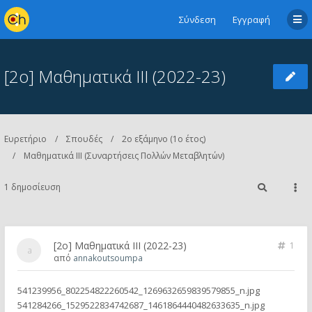
Σύνδεση
Εγγραφή
[2ο] Μαθηματικά ΙΙΙ (2022-23)
Ευρετήριο
Σπουδές
2ο εξάμηνο (1ο έτος)
Μαθηματικά ΙΙΙ (Συναρτήσεις Πολλών Μεταβλητών)
1 δημοσίευση
[2ο] Μαθηματικά ΙΙΙ (2022-23)
1
από
annakoutsoumpa
541239956_802254822260542_1269632659839579855_n.jpg
541284266_1529522834742687_1461864440482633635_n.jpg