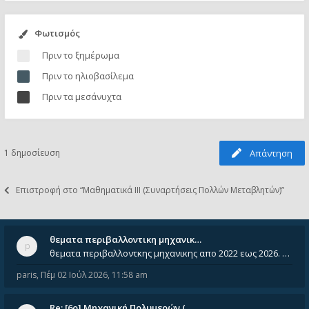
Φωτισμός
Πριν το ξημέρωμα
Πριν το ηλιοβασίλεμα
Πριν τα μεσάνυχτα
1 δημοσίευση
Απάντηση
Επιστροφή στο “Μαθηματικά ΙΙΙ (Συναρτήσεις Πολλών Μεταβλητών)”
θεματα περιβαλλοντικη μηχανικ…
θεματα περιβαλλοντκης μηχανικης απο 2022 εως 2026. Δεν ειναι μεσα του Σεπτεμβιου του 2025. Αν τα εχει καποιος ας τα ανε
paris
,
Πέμ 02 Ιούλ 2026, 11:58 am
Re: [6o] Mηχανική Πολυμερών (…