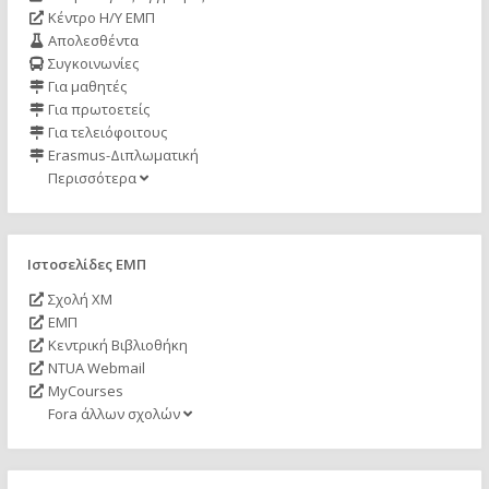
Κέντρο Η/Υ ΕΜΠ
Απολεσθέντα
Συγκοινωνίες
Για μαθητές
Για πρωτοετείς
Για τελειόφοιτους
Erasmus-Διπλωματική
Περισσότερα
Ιστοσελίδες ΕΜΠ
Σχολή ΧΜ
ΕΜΠ
Κεντρική Βιβλιοθήκη
NTUA Webmail
MyCourses
Fora άλλων σχολών