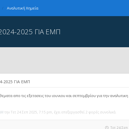
Αναλυτική Χημεία
024-2025 ΓΙΑ ΕΜΠ
-2025 ΓΙΑ ΕΜΠ
εματα απο τις εξετασεις του ιουνιου και σεπτεμβρίου για την αναλυτικη
sM
την Τετ 24 Σεπ 2025, 7:15 pm, έχει επεξεργασθεί 2 φορές συνολικά.
Τετ 24 Σεπ