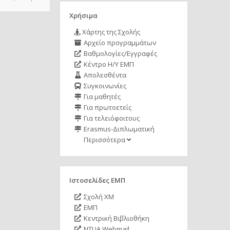
Χρήσιμα
Χάρτης της Σχολής
Αρχείο προγραμμάτων
Βαθμολογίες/Εγγραφές
Κέντρο Η/Υ ΕΜΠ
Απολεσθέντα
Συγκοινωνίες
Για μαθητές
Για πρωτοετείς
Για τελειόφοιτους
Erasmus-Διπλωματική
Περισσότερα
Ιστοσελίδες ΕΜΠ
Σχολή ΧΜ
ΕΜΠ
Κεντρική Βιβλιοθήκη
NTUA Webmail