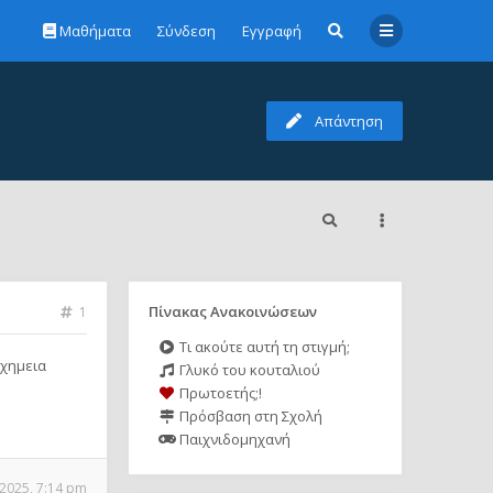
Μαθήματα
Σύνδεση
Εγγραφή
Απάντηση
Πίνακας Ανακοινώσεων
1
Τι ακούτε αυτή τη στιγμή;
 χημεια
Γλυκό του κουταλιού
Πρωτοετής;!
Πρόσβαση στη Σχολή
Παιχνιδομηχανή
 2025, 7:14 pm