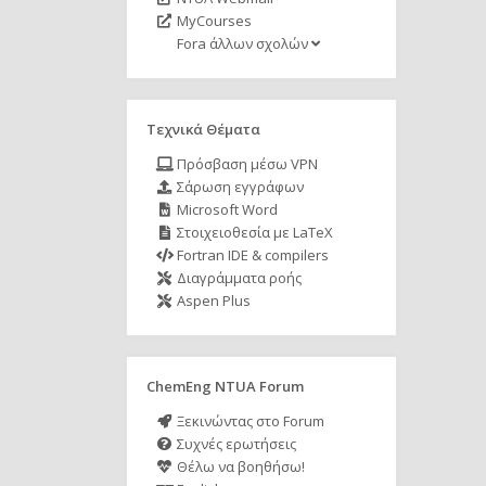
MyCourses
Fora άλλων σχολών
Τεχνικά Θέματα
Πρόσβαση μέσω VPN
Σάρωση εγγράφων
Microsoft Word
Στοιχειοθεσία με LaTeX
Fortran IDE & compilers
Διαγράμματα ροής
Aspen Plus
ChemEng NTUA Forum
Ξεκινώντας στο Forum
Συχνές ερωτήσεις
Θέλω να βοηθήσω!