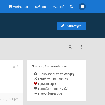
Μαθήματα
Σύνδεση
Εγγραφή
Απάντηση
Πίνακας Ανακοινώσεων
1
Τι ακούτε αυτή τη στιγμή;
Γλυκό του κουταλιού
Πρωτοετής;!
Πρόσβαση στη Σχολή
Παιχνιδομηχανή
 2025, 8:21 pm