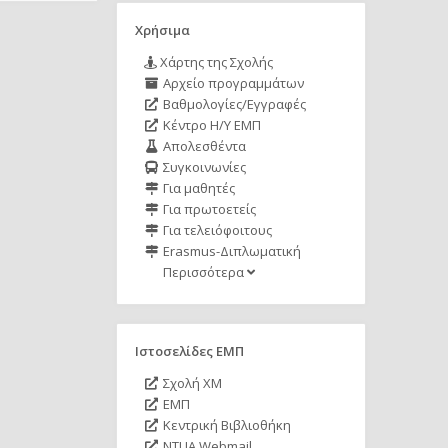
Χρήσιμα
Χάρτης της Σχολής
Αρχείο προγραμμάτων
Βαθμολογίες/Εγγραφές
Κέντρο Η/Υ ΕΜΠ
Απολεσθέντα
Συγκοινωνίες
Για μαθητές
Για πρωτοετείς
Για τελειόφοιτους
Erasmus-Διπλωματική
Περισσότερα
Ιστοσελίδες ΕΜΠ
Σχολή ΧΜ
ΕΜΠ
Κεντρική Βιβλιοθήκη
NTUA Webmail