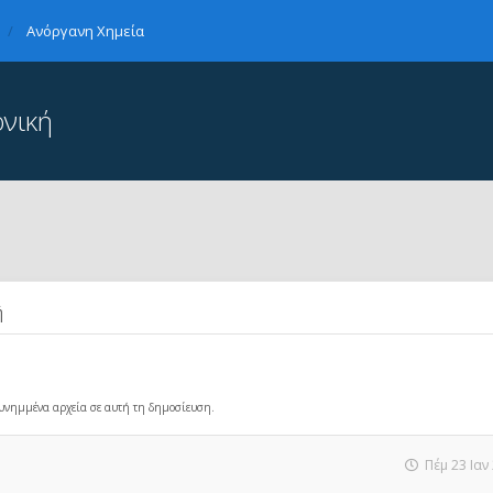
Ανόργανη Χημεία
νική
ή
 συνημμένα αρχεία σε αυτή τη δημοσίευση.
Πέμ 23 Ιαν