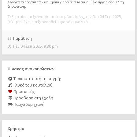
Δεν έχετε τα απαραίτητα δικαιώματα για να δείτε τα συνημμένα αρχεία σε αυτή τη
δημοσίευση.
Τελευταία επεξεργασία από το μέλος
ldNv_
την Πέμ 04 Σεπ 2025,
9:31 pm, έχει επεξεργασθεί 1 φορά συνολικά.
Παράθεση
Πέμ 04 Σεπ 2025, 9:30 pm
Πίνακας Ανακοινώσεων
Τι ακούτε αυτή τη στιγμή;
Γλυκό του κουταλιού
Πρωτοετής;!
Πρόσβαση στη Σχολή
Παιχνιδομηχανή
Χρήσιμα