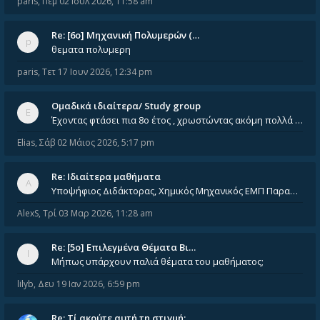
paris
,
Πέμ 02 Ιούλ 2026, 11:58 am
Re: [6o] Mηχανική Πολυμερών (…
θεματα πολυμερη
paris
,
Τετ 17 Ιουν 2026, 12:34 pm
Ομαδικά ιδιαίτερα/ Study group
Έχοντας φτάσει πια 8ο έτος , χρωστώντας ακόμη πολλά και χωρίς καμία όρεξη ούτε να διαβάσω μόνος μου ούτε να παρακολουθήσ
Elias
,
Σάβ 02 Μάιος 2026, 5:17 pm
Re: Ιδιαίτερα μαθήματα
Υποψήφιος Διδάκτορας, Χημικός Μηχανικός ΕΜΠ Παραδίδω ιδιαίτερα μαθήματα μέσης και ανώτατης εκπαίδευσης σε θετικές και τε
AlexS
,
Τρί 03 Μαρ 2026, 11:28 am
Re: [5ο] Επιλεγμένα Θέματα Βι…
Μήπως υπάρχουν παλιά θέματα του μαθήματος;
lilyb
,
Δευ 19 Ιαν 2026, 6:59 pm
Re: Tί ακούτε αυτή τη στιγμή;