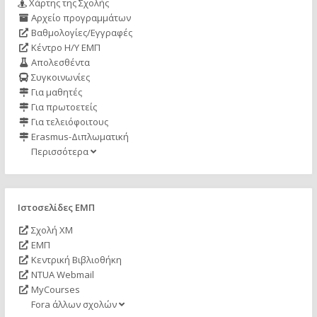
Χάρτης της Σχολής
Αρχείο προγραμμάτων
Βαθμολογίες/Εγγραφές
Κέντρο Η/Υ ΕΜΠ
Απολεσθέντα
Συγκοινωνίες
Για μαθητές
Για πρωτοετείς
Για τελειόφοιτους
Erasmus-Διπλωματική
Περισσότερα
Ιστοσελίδες ΕΜΠ
Σχολή ΧΜ
ΕΜΠ
Κεντρική Βιβλιοθήκη
NTUA Webmail
MyCourses
Fora άλλων σχολών