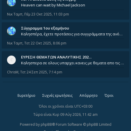
Heaven can wait by Michael Jackson
Νικ Ταμπ
,
Πέμ 23 Οκτ 2025, 11:03 pm
Σύγγραμμα 1ου εξαμήνου
Καλησπέρα, έχετε προτάσεις για συγγράμματα της ανόργανης χημείας? Είμαι ανάμεσα σε Λιοδάκη, Chung και Atkins
Νικ Ταμπ
,
Τετ 22 Οκτ 2025, 8:06 pm
ΕΥΡΕΣΗ ΘΕΜΑΤΩΝ ΑΝΑΛΥΤΙΚΗΣ 202…
Καλησπερα σε ολους υπαρχει κανεις με θεματα απο τις εξετασεις του ιουνιου και σεπτεμβρίου για την αναλυτικη χημεια
ChrisM
,
Τετ 24 Σεπ 2025, 7:14 pm
Ευρετήριο
Συχνές ερωτήσεις
Απόρρητο
Όροι
Όλοι οι χρόνοι είναι
UTC+03:00
Τώρα είναι Κυρ 09 Αύγ 2026, 11:42 am
Powered by
phpBB
® Forum Software © phpBB Limited