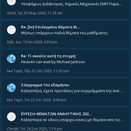
Υποψήφιος Διδάκτορας, Χημικός Μηχανικός ΕΜΠ Παραδίδω ιδιαίτερα μαθήματα μέσης και ανώτατης εκπαίδευσης σε θετικές και τε
AlexS
,
Τρί 03 Μαρ 2026, 11:28 am
Re: [5ο] Επιλεγμένα Θέματα Βι…
Μήπως υπάρχουν παλιά θέματα του μαθήματος;
lilyb
,
Δευ 19 Ιαν 2026, 6:59 pm
Re: Tί ακούτε αυτή τη στιγμή;
Heaven can wait by Michael Jackson
Νικ Ταμπ
,
Πέμ 23 Οκτ 2025, 11:03 pm
Σύγγραμμα 1ου εξαμήνου
Καλησπέρα, έχετε προτάσεις για συγγράμματα της ανόργανης χημείας? Είμαι ανάμεσα σε Λιοδάκη, Chung και Atkins
Νικ Ταμπ
,
Τετ 22 Οκτ 2025, 8:06 pm
ΕΥΡΕΣΗ ΘΕΜΑΤΩΝ ΑΝΑΛΥΤΙΚΗΣ 202…
Καλησπερα σε ολους υπαρχει κανεις με θεματα απο τις εξετασεις του ιουνιου και σεπτεμβρίου για την αναλυτικη χημεια
ChrisM
,
Τετ 24 Σεπ 2025, 7:14 pm