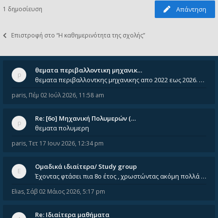
1 δημοσίευση
Απάντηση
Επιστροφή στο “Η καθημερινότητα της σχολής”
θεματα περιβαλλοντικη μηχανικ…
θεματα περιβαλλοντκης μηχανικης απο 2022 εως 2026. Δεν ειναι μεσα του Σεπτεμβιου του 2025. Αν τα εχει καποιος ας τα ανε
paris
,
Πέμ 02 Ιούλ 2026, 11:58 am
Re: [6o] Mηχανική Πολυμερών (…
θεματα πολυμερη
paris
,
Τετ 17 Ιουν 2026, 12:34 pm
Ομαδικά ιδιαίτερα/ Study group
Έχοντας φτάσει πια 8ο έτος , χρωστώντας ακόμη πολλά και χωρίς καμία όρεξη ούτε να διαβάσω μόνος μου ούτε να παρακολουθήσ
Elias
,
Σάβ 02 Μάιος 2026, 5:17 pm
Re: Ιδιαίτερα μαθήματα