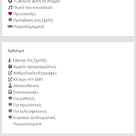
Τι ακούτε αυτή τη στιγμή;
Γλυκό του κουταλιού
Πρωτοετής;!
Πρόσβαση στη Σχολή
Παιχνιδομηχανή
Χρήσιμα
Χάρτης της Σχολής
Αρχείο προγραμμάτων
Βαθμολογίες/Εγγραφές
Κέντρο Η/Υ ΕΜΠ
Απολεσθέντα
Συγκοινωνίες
Για μαθητές
Για πρωτοετείς
Για τελειόφοιτους
Erasmus-Διπλωματική
Περισσότερα