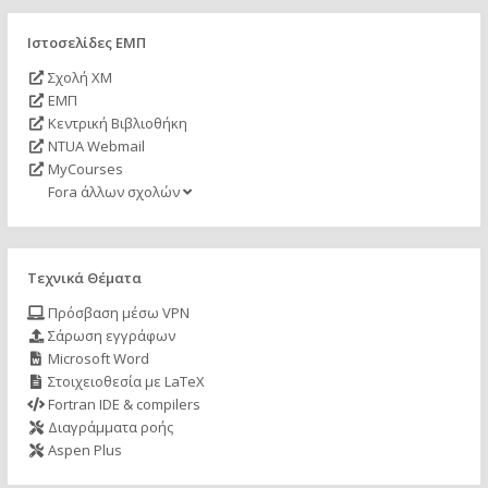
Ιστοσελίδες ΕΜΠ
Σχολή ΧΜ
ΕΜΠ
Κεντρική Βιβλιοθήκη
NTUA Webmail
MyCourses
Fora άλλων σχολών
Τεχνικά Θέματα
Πρόσβαση μέσω VPN
Σάρωση εγγράφων
Microsoft Word
Στοιχειοθεσία με LaTeX
Fortran IDE & compilers
Διαγράμματα ροής
Aspen Plus