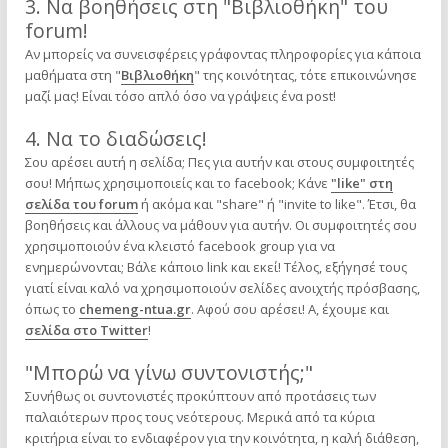
3. Να βοηθήσεις στη "Βιβλιοθήκη" του
forum!
Αν μπορείς να συνεισφέρεις γράφοντας πληροφορίες για κάποια
μαθήματα στη "
Βιβλιοθήκη
" της κοινότητας, τότε επικοινώνησε
μαζί μας! Είναι τόσο απλό όσο να γράψεις ένα post!
4. Να το διαδώσεις!
Σου αρέσει αυτή η σελίδα; Πες για αυτήν και στους συμφοιτητές
σου! Μήπως χρησιμοποιείς και το facebook; Κάνε
"like" στη
σελίδα του forum
ή ακόμα και "share" ή "invite to like". Έτσι, θα
βοηθήσεις και άλλους να μάθουν για αυτήν. Οι συμφοιτητές σου
χρησιμοποιούν ένα κλειστό facebook group για να
ενημερώνονται; Βάλε κάποιο link και εκεί! Τέλος, εξήγησέ τους
γιατί είναι καλό να χρησιμοποιούν σελίδες ανοιχτής πρόσβασης,
όπως το
chemeng-ntua.gr
. Αφού σου αρέσει! Α, έχουμε και
σελίδα στο Twitter
!
"Μπορώ να γίνω συντονιστής;"
Συνήθως οι συντονιστές προκύπτουν από προτάσεις των
παλαιότερων προς τους νεότερους. Μερικά από τα κύρια
κριτήρια είναι το ενδιαφέρον για την κοινότητα, η καλή διάθεση,