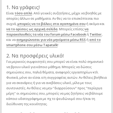
1. Να γράφεις!
Είναι
τόσο απλό
. Από γενικές συζητήσεις, μέχρι να βοηθάς με
απορίες άλλων σε μαθήματα. Αν θες να το επισκέπτεσαι πιο
συχνά,
μπορείς να το βάλεις στα αγαπημένα σου
ή ακόμα και
να το ορίσεις ως αρχική σελίδα
. Μπορείς επίσης
να
παρακολουθείς τα νέα του forum μέσω Facebook
ή
Twitter
,
και να
ενημερώνεσαι για νέα μηνύματα μέσω RSS
ή
από το
smartphone σου μέσω Tapatalk
!
2. Να προσφέρεις υλικό!
Για μερικούς συμφοιτητές σου μπορεί να είναι πολύ σημαντικό
να βρουν υλικό για κάποιο μάθημα. Μπορείς να δώσεις
σημειώσεις σου, παλιά θέματα, αναφορές εργαστηρίων κτλ.
Φυσικά, μόνο αν είσαι ο/η συγγραφέας αυτών. Αν θέλεις βοήθεια
για να σκανάρεις ή για να ανεβάσεις υλικό, μίλα με τους
συντονιστές. Αν θέλεις να μην "διαρρεύσουν" προς "περίεργα
μέρη" οι σημειώσεις σου, μπορείς να μας ζητήσεις να βάλουμε
κάποιο υδατογράφημα με πχ το ψευδώνυμό σου ή/και τη
διεύθυνση της κοινότητας.