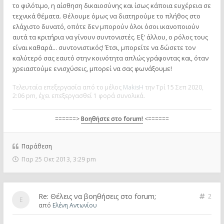
το φιλότιμο, η αίσθηση δικαιοσύνης και ίσως κάποια ευχέρεια σε
τεχνικά θέματα. Θέλουμε όμως να διατηρούμε το πλήθος στο
ελάχιστο δυνατό, οπότε δεν μπορούν όλοι όσοι ικανοποιούν
αυτά τα κριτήρια να γίνουν συντονιστές. Εξ' άλλου, ο ρόλος τους
είναι καθαρά... συντονιστικός! Έτσι, μπορείτε να δώσετε τον
καλύτερό σας εαυτό στην κοινότητα απλώς γράφοντας και, όταν
χρειαστούμε ενισχύσεις, μπορεί να σας φωνάξουμε!
Τελευταία επεξεργασία από το μέλος
MakisH
την Τρί 15 Σεπ 2020,
2:06 pm, έχει επεξεργασθεί 1 φορά συνολικά.
======>
Βοηθήστε στο forum!
<======
Παράθεση
Παρ 25 Οκτ 2013, 3:29 pm
Re: Θέλεις να βοηθήσεις στο forum;
2
από
Ελένη Αντωνίου