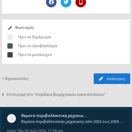
Φωτισμός
Πριν το ξημέρωμα
Πριν το ηλιοβασίλεμα
Πριν τα μεσάνυχτα
7 δημοσιεύσεις
Απάντηση
Επιστροφή στο “Ασφάλεια βιομηχανικών εγκαταστάσεων”
θεματα περιβαλλοντικη μηχανικ…
θεματα περιβαλλοντκης μηχανικης απο 2022 εως 2026. Δεν ειναι μεσα του Σεπτεμβιου του 2025. Αν τα εχει καποιος ας τα ανε
paris
,
Πέμ 02 Ιούλ 2026, 11:58 am