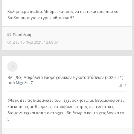
Kαλησπερα παιδια. Μπορει καποιος να πει τι και απο που να
διαβασουμε για να γραψοθμε ενα 5?
Παράθεση
Δευ 15 Φεβ 2021, 12:09 am
Re: [9ο] Ασφάλεια Βιομηχανικών Εγκαταστάσεων (2020-21)
από
Μιχαλης Σ
3
@tsax Δες τις διαφάνειες του , εχει ασκησεις με δεξαμενες/οπες
και καποιες με θερμικες ακτινοβολιες (προς τις τελευταιες
διαφανειες) και καποια στοιχειωδη θεωρια και το χεις λογικα το
5.