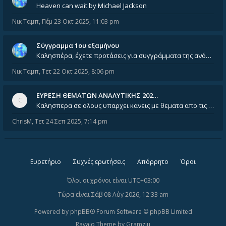
Heaven can wait by Michael Jackson
Νικ Ταμπ
,
Πέμ 23 Οκτ 2025, 11:03 pm
Σύγγραμμα 1ου εξαμήνου
Καλησπέρα, έχετε προτάσεις για συγγράμματα της ανόργανης χημείας? Είμαι ανάμεσα σε Λιοδάκη, Chung και Atkins
Νικ Ταμπ
,
Τετ 22 Οκτ 2025, 8:06 pm
ΕΥΡΕΣΗ ΘΕΜΑΤΩΝ ΑΝΑΛΥΤΙΚΗΣ 202…
Καλησπερα σε ολους υπαρχει κανεις με θεματα απο τις εξετασεις του ιουνιου και σεπτεμβρίου για την αναλυτικη χημεια
ChrisM
,
Τετ 24 Σεπ 2025, 7:14 pm
Ευρετήριο
Συχνές ερωτήσεις
Απόρρητο
Όροι
Όλοι οι χρόνοι είναι
UTC+03:00
Τώρα είναι Σάβ 08 Αύγ 2026, 12:33 am
Powered by
phpBB
® Forum Software © phpBB Limited
Ravaio Theme by
Gramziu