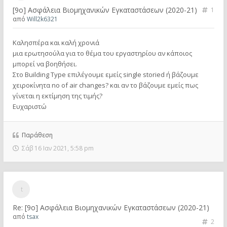
[9ο] Ασφάλεια Βιομηχανικών Εγκαταστάσεων (2020-21)
1
από
Will2k6321
Καλησπέρα και καλή χρονιά
μια ερωτησούλα για το θέμα του εργαστηρίου αν κάποιος
μπορεί να βοηθήσει.
Στο Building Type επιλέγουμε εμείς single storied ή βάζουμε
χειροκίνητα no of air changes? και αν το βάζουμε εμείς πως
γίνεται η εκτίμηση της τιμής?
Ευχαριστώ
Παράθεση
Σάβ 16 Ιαν 2021, 5:58 pm
Re: [9ο] Ασφάλεια Βιομηχανικών Εγκαταστάσεων (2020-21)
από
tsax
2