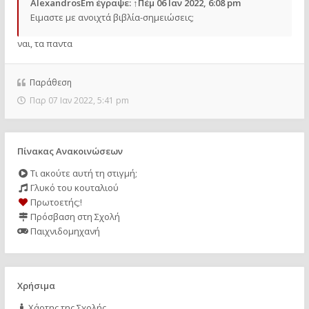
AlexandrosEm
έγραψε:
↑
Πέμ 06 Ιαν 2022, 6:08 pm
Ειμαστε με ανοιχτά βιβλία-σημειώσεις;
ναι, τα παντα
Παράθεση
Παρ 07 Ιαν 2022, 5:41 pm
Πίνακας Ανακοινώσεων
Τι ακούτε αυτή τη στιγμή;
Γλυκό του κουταλιού
Πρωτοετής;!
Πρόσβαση στη Σχολή
Παιχνιδομηχανή
Χρήσιμα
Χάρτης της Σχολής