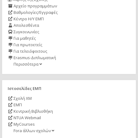
Αρχείο προγραμμάτων
Βαθμολογίες/Εγγραφές
Κέντρο Η/Υ ΕΜΠ
Απολεσθέντα
Συγκοινωνίες
Για μαθητές
Για πρωτοετείς
Για τελειόφοιτους
Erasmus-Διπλωματική
Περισσότερα
Ιστοσελίδες ΕΜΠ
Σχολή ΧΜ
ΕΜΠ
Κεντρική Βιβλιοθήκη
NTUA Webmail
MyCourses
Fora άλλων σχολών