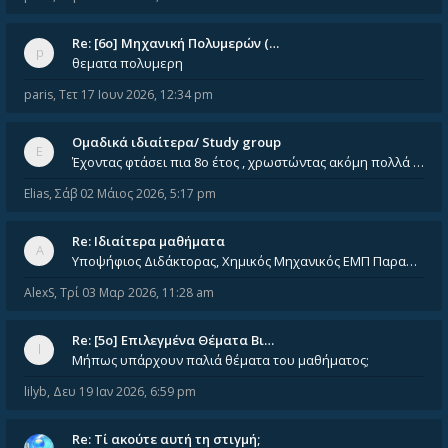
Re: [6o] Mηχανική Πολυμερών (…
θεματα πολυμερη
paris
,
Τετ 17 Ιουν 2026, 12:34 pm
Ομαδικά ιδιαίτερα/ Study group
Έχοντας φτάσει πια 8ο έτος , χρωστώντας ακόμη πολλά και χωρίς καμία όρεξη ούτε να διαβάσω μόνος μου ούτε να παρακολουθήσ
Elias
,
Σάβ 02 Μάιος 2026, 5:17 pm
Re: Ιδιαίτερα μαθήματα
Υποψήφιος Διδάκτορας, Χημικός Μηχανικός ΕΜΠ Παραδίδω ιδιαίτερα μαθήματα μέσης και ανώτατης εκπαίδευσης σε θετικές και τε
AlexS
,
Τρί 03 Μαρ 2026, 11:28 am
Re: [5ο] Επιλεγμένα Θέματα Βι…
Μήπως υπάρχουν παλιά θέματα του μαθήματος;
lilyb
,
Δευ 19 Ιαν 2026, 6:59 pm
Re: Tί ακούτε αυτή τη στιγμή;