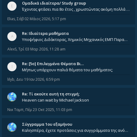
Ομαδικά ιδιαίτερα/ Study group
Έχοντας φτάσει πια 8ο έτος , χρωστώντας ακόμη πολλά και χωρίς καμία όρεξη ούτε να διαβάσω μόνος μου ούτε να παρακολουθήσ
Elias
,
Σάβ 02 Μάιος 2026, 5:17 pm
Re: Ιδιαίτερα μαθήματα
Υποψήφιος Διδάκτορας, Χημικός Μηχανικός ΕΜΠ Παραδίδω ιδιαίτερα μαθήματα μέσης και ανώτατης εκπαίδευσης σε θετικές και τε
AlexS
,
Τρί 03 Μαρ 2026, 11:28 am
Re: [5ο] Επιλεγμένα Θέματα Βι…
Μήπως υπάρχουν παλιά θέματα του μαθήματος;
lilyb
,
Δευ 19 Ιαν 2026, 6:59 pm
Re: Tί ακούτε αυτή τη στιγμή;
Heaven can wait by Michael Jackson
Νικ Ταμπ
,
Πέμ 23 Οκτ 2025, 11:03 pm
Σύγγραμμα 1ου εξαμήνου
Καλησπέρα, έχετε προτάσεις για συγγράμματα της ανόργανης χημείας? Είμαι ανάμεσα σε Λιοδάκη, Chung και Atkins