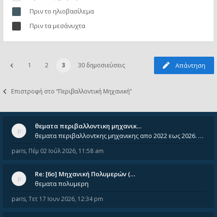
Πριν το ηλιοβασίλεμα
Πριν τα μεσάνυχτα
1
2
3
30 δημοσιεύσεις
Απάντηση
Επιστροφή στο “Περιβαλλοντική Μηχανική”
θεματα περιβαλλοντικη μηχανικ…
θεματα περιβαλλοντκης μηχανικης απο 2022 εως 2026. Δεν ειναι μεσα του Σεπτεμβιου του 2025. Αν τα εχει καποιος ας τα ανε
paris
,
Πέμ 02 Ιούλ 2026, 11:58 am
Re: [6o] Mηχανική Πολυμερών (…
θεματα πολυμερη
paris
,
Τετ 17 Ιουν 2026, 12:34 pm