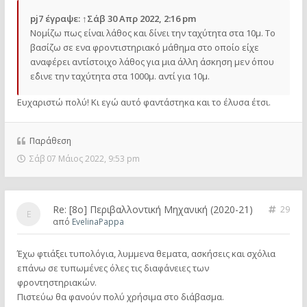
pj7
έγραψε:
↑
Σάβ 30 Απρ 2022, 2:16 pm
Νομίζω πως είναι λάθος και δίνει την ταχύτητα στα 10μ. Το
βασίζω σε ενα φροντιστηριακό μάθημα στο οποίο είχε
αναφέρει αντίστοιχο λάθος για μια άλλη άσκηση μεν όπου
ε΄δινε την ταχύτητα στα 1000μ. αντί για 10μ.
Ευχαριστώ πολύ! Κι εγώ αυτό φαντάστηκα και το έλυσα έτσι.
Παράθεση
Σάβ 07 Μάιος 2022, 9:53 pm
Re: [8o] Περιβαλλοντική Μηχανική (2020-21)
29
από
EvelinaPappa
Έχω φτιάξει τυπολόγια, λυμμενα θεματα, ασκήσεις και σχόλια
επάνω σε τυπωμένες όλες τις διαφάνειες των
φροντηστηριακών.
Πιστεύω θα φανούν πολύ χρήσιμα στο διάβασμα.