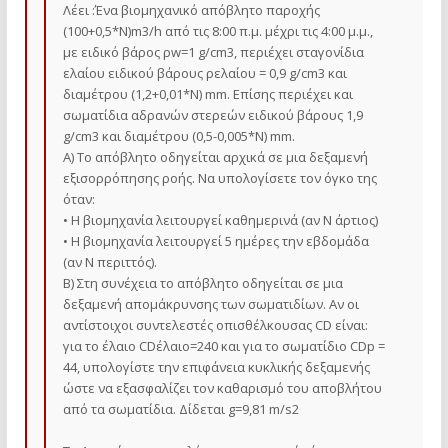
Λέει :Ένα βιομηχανικό απόβλητο παροχής
(100+0,5*Ν)m3/h από τις 8:00 π.μ. μέχρι τις 4:00 μ.μ.,
με ειδικό βάρος ρw=1 g/cm3, περιέχει σταγονίδια
ελαίου ειδικού βάρους ρελαίου = 0,9 g/cm3 και
διαμέτρου (1,2+0,01*N) mm. Επίσης περιέχει και
σωματίδια αδρανών στερεών ειδικού βάρους 1,9
g/cm3 και διαμέτρου (0,5-0,005*N) mm.
Α) Το απόβλητο οδηγείται αρχικά σε μια δεξαμενή
εξισορρόπησης ροής. Να υπολογίσετε τον όγκο της
όταν:
• Η βιομηχανία λειτουργεί καθημερινά (αν Ν άρτιος)
• Η βιομηχανία λειτουργεί 5 ημέρες την εβδομάδα
(αν Ν περιττός).
Β) Στη συνέχεια το απόβλητο οδηγείται σε μια
δεξαμενή απομάκρυνσης των σωματιδίων. Αν οι
αντίστοιχοι συντελεστές οπισθέλκουσας CD είναι:
για το έλαιο CDέλαιο=240 και για το σωματίδιο CDp =
44, υπολογίστε την επιφάνεια κυκλικής δεξαμενής
ώστε να εξασφαλίζει τον καθαρισμό του αποβλήτου
από τα σωματίδια. Δίδεται g=9,81 m/s2