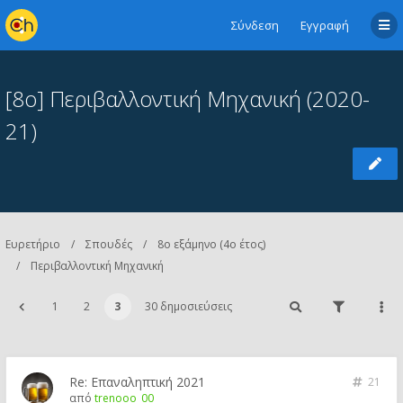
Σύνδεση
Εγγραφή
[8o] Περιβαλλοντική Μηχανική (2020-
21)
Ευρετήριο
Σπουδές
8ο εξάμηνο (4ο έτος)
Περιβαλλοντική Μηχανική
1
2
3
30 δημοσιεύσεις
Re: Επαναληπτική 2021
21
από
trenooo_00