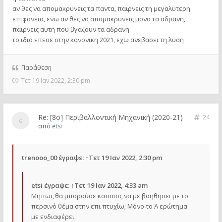
αν θες να απομακρυνεις τα παντα, παιρνεις τη μεγαλυτερη
επιφανεια, ενω αν θες να απομακρυνεις μονο τα αδρανη,
παιρνεις αυτη που βγαζουν τα αδρανη
το ιδιο επεσε στην κανονικη 2021, εχω ανεβασει τη λυση
Παράθεση
Τετ 19 Ιαν 2022, 2:30 pm
Re: [8o] Περιβαλλοντική Μηχανική (2020-21)
24
από
etsi
trenooo_00
έγραψε:
↑
Τετ 19 Ιαν 2022, 2:30 pm
etsi
έγραψε:
↑
Τετ 19 Ιαν 2022, 4:33 am
Μηπως θα μπορούσε καποιος να με βοηθησει με το
περσινό θέμα στην επι πτυχίω; Μόνο το Α ερώτημα
με ενδιαφέρει.