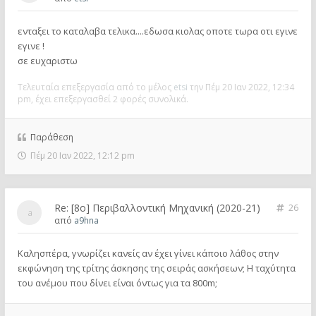
ενταξει το καταλαβα τελικα....εδωσα κιολας οποτε τωρα οτι εγινε
εγινε !
σε ευχαριστω
Τελευταία επεξεργασία από το μέλος
etsi
την Πέμ 20 Ιαν 2022, 12:34
pm, έχει επεξεργασθεί 2 φορές συνολικά.
Παράθεση
Πέμ 20 Ιαν 2022, 12:12 pm
Re: [8o] Περιβαλλοντική Μηχανική (2020-21)
26
από
a9hna
Καλησπέρα, γνωρίζει κανείς αν έχει γίνει κάποιο λάθος στην
εκφώνηση της τρίτης άσκησης της σειράς ασκήσεων; Η ταχύτητα
του ανέμου που δίνει είναι όντως για τα 800m;