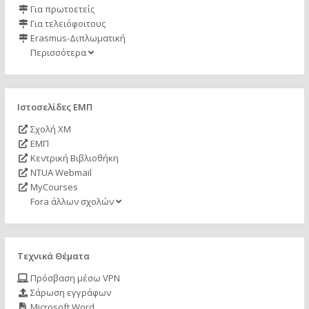
Για πρωτοετείς
Για τελειόφοιτους
Erasmus-Διπλωματική
Περισσότερα
Ιστοσελίδες ΕΜΠ
Σχολή ΧΜ
ΕΜΠ
Κεντρική Βιβλιοθήκη
NTUA Webmail
MyCourses
Fora άλλων σχολών
Τεχνικά Θέματα
Πρόσβαση μέσω VPN
Σάρωση εγγράφων
Microsoft Word