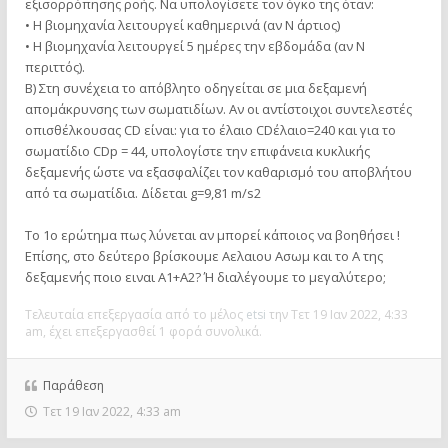
εξισορρόπησης ροής. Να υπολογίσετε τον όγκο της όταν:
• Η βιομηχανία λειτουργεί καθημερινά (αν Ν άρτιος)
• Η βιομηχανία λειτουργεί 5 ημέρες την εβδομάδα (αν Ν
περιττός).
Β) Στη συνέχεια το απόβλητο οδηγείται σε μια δεξαμενή
απομάκρυνσης των σωματιδίων. Αν οι αντίστοιχοι συντελεστές
οπισθέλκουσας CD είναι: για το έλαιο CDέλαιο=240 και για το
σωματίδιο CDp = 44, υπολογίστε την επιφάνεια κυκλικής
δεξαμενής ώστε να εξασφαλίζει τον καθαρισμό του αποβλήτου
από τα σωματίδια. Δίδεται g=9,81 m/s2
Το 1ο ερώτημα πως λύνεται αν μπορεί κάποιος να βοηθήσει !
Επίσης, στο δεύτερο βρίσκουμε Αελαιου Ασωμ και το Α της
δεξαμενής ποιο ειναι Α1+Α2? Ή διαλέγουμε το μεγαλύτερο;
Τελευταία επεξεργασία από το μέλος
etsi
την Τετ 19 Ιαν 2022, 4:33
am, έχει επεξεργασθεί 1 φορά συνολικά.
Παράθεση
Τετ 19 Ιαν 2022, 4:33 am