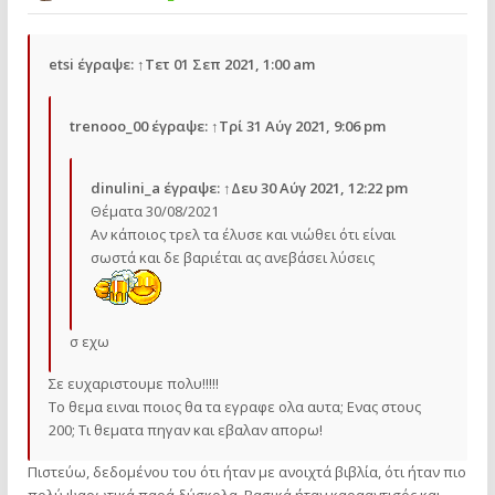
etsi
έγραψε:
↑
Τετ 01 Σεπ 2021, 1:00 am
trenooo_00
έγραψε:
↑
Τρί 31 Αύγ 2021, 9:06 pm
dinulini_a
έγραψε:
↑
Δευ 30 Αύγ 2021, 12:22 pm
Θέματα 30/08/2021
Αν κάποιος τρελ τα έλυσε και νιώθει ότι είναι
σωστά και δε βαριέται ας ανεβάσει λύσεις
σ εχω
Σε ευχαριστουμε πολυ!!!!!
Το θεμα ειναι ποιος θα τα εγραφε ολα αυτα; Ενας στους
200; Τι θεματα πηγαν και εβαλαν απορω!
Πιστεύω, δεδομένου του ότι ήταν με ανοιχτά βιβλία, ότι ήταν πιο