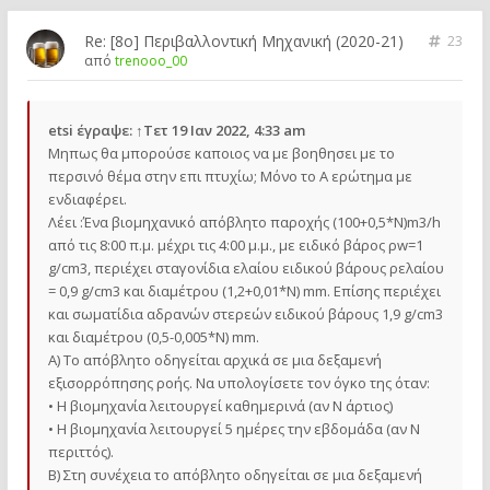
Re: [8o] Περιβαλλοντική Μηχανική (2020-21)
23
από
trenooo_00
etsi
έγραψε:
↑
Τετ 19 Ιαν 2022, 4:33 am
Μηπως θα μπορούσε καποιος να με βοηθησει με το
περσινό θέμα στην επι πτυχίω; Μόνο το Α ερώτημα με
ενδιαφέρει.
Λέει :Ένα βιομηχανικό απόβλητο παροχής (100+0,5*Ν)m3/h
από τις 8:00 π.μ. μέχρι τις 4:00 μ.μ., με ειδικό βάρος ρw=1
g/cm3, περιέχει σταγονίδια ελαίου ειδικού βάρους ρελαίου
= 0,9 g/cm3 και διαμέτρου (1,2+0,01*N) mm. Επίσης περιέχει
και σωματίδια αδρανών στερεών ειδικού βάρους 1,9 g/cm3
και διαμέτρου (0,5-0,005*N) mm.
Α) Το απόβλητο οδηγείται αρχικά σε μια δεξαμενή
εξισορρόπησης ροής. Να υπολογίσετε τον όγκο της όταν:
• Η βιομηχανία λειτουργεί καθημερινά (αν Ν άρτιος)
• Η βιομηχανία λειτουργεί 5 ημέρες την εβδομάδα (αν Ν
περιττός).
Β) Στη συνέχεια το απόβλητο οδηγείται σε μια δεξαμενή