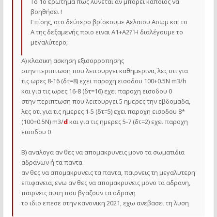
Το 1ο ερώτημα πως λύνεται αν μπορεί κάποιος να
βοηθήσει !
Επίσης, στο δεύτερο βρίσκουμε Αελαιου Ασωμ και το
Α της δεξαμενής ποιο ειναι Α1+Α2? Ή διαλέγουμε το
μεγαλύτερο;
Α) κλασικη ασκηση εξισορροπησης
στην περιπτωση που λειτουργει καθημερινα, λες οτι για
τις ωρες 8-16 (δτ=8) εχει παροχη εισοδου 100+0.5Ν m3/h
και για τις ωρες 16-8 (δτ=16) εχει παροχη εισοδου 0
στην περιπτωση που λειτουργει 5 ημερες την εβδομαδα,
λες οτι για τις ημερες 1-5 (δτ=5) εχει παροχη εισοδου 8*
(100+0.5Ν) m3/
d
και για τις ημερες 5-7 (δτ=2) εχει παροχη
εισοδου 0
Β) αναλογα αν θες να απομακρυνεις μονο τα σωματιδια
αδρανων ή τα παντα
αν θες να απομακρυνεις τα παντα, παιρνεις τη μεγαλυτερη
επιφανεια, ενω αν θες να απομακρυνεις μονο τα αδρανη,
παιρνεις αυτη που βγαζουν τα αδρανη
το ιδιο επεσε στην κανονικη 2021, εχω ανεβασει τη λυση