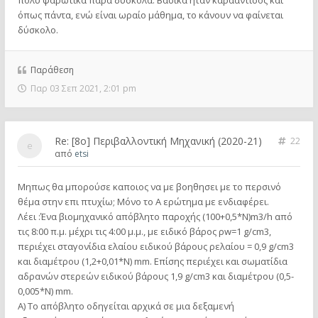
πολύ ψαρωτικά παρά δύσκολα. Βασικά ήταν καρααντισός και
όπως πάντα, ενώ είναι ωραίο μάθημα, το κάνουν να φαίνεται
δύσκολο.
Παράθεση
Παρ 03 Σεπ 2021, 2:01 pm
Re: [8o] Περιβαλλοντική Μηχανική (2020-21)
22
από
etsi
Μηπως θα μπορούσε καποιος να με βοηθησει με το περσινό
θέμα στην επι πτυχίω; Μόνο το Α ερώτημα με ενδιαφέρει.
Λέει :Ένα βιομηχανικό απόβλητο παροχής (100+0,5*Ν)m3/h από
τις 8:00 π.μ. μέχρι τις 4:00 μ.μ., με ειδικό βάρος ρw=1 g/cm3,
περιέχει σταγονίδια ελαίου ειδικού βάρους ρελαίου = 0,9 g/cm3
και διαμέτρου (1,2+0,01*N) mm. Επίσης περιέχει και σωματίδια
αδρανών στερεών ειδικού βάρους 1,9 g/cm3 και διαμέτρου (0,5-
0,005*N) mm.
Α) Το απόβλητο οδηγείται αρχικά σε μια δεξαμενή