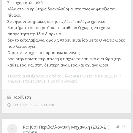
Σε ευχαριστώ πολύ!
Αλλα στο 1ο ερώτημα δυσκολεύομαι στο πως να φτιαξω τον
πίνακα.
Στις φροντιστηριακές ασκήσεις λέει "επιλέγω χρονικά
διαστ΄ηματα Δt με κριτήριο το σταθερό Q χωρίς να έχουν
απαραίτητα την ίδια διάρκεια.
δεν το καταλαβαινω, αφου Q=0 δεν ειναι ίσο με το Q για τις ώρες
που λειτουργεί.
Οποτε δεν ισχυει ο παραπανω κανονας;
Αρα στην πρωτη περιπτωση φτιαχνω τον πινακα ανα ώρα (την
καθε μερα) και στην δευτερη ανα μέρα και οχι ανα ωρα!
Τελευταία επεξεργασία από το μέλος
etsi
την Τετ 19 Ιαν 2022, 6:17
pm, έχει επεξεργασθεί 1 φορά συνολικά.
Παράθεση
Τετ 19 Ιαν 2022, 6:11 pm
Re: [8o] Περιβαλλοντική Μηχανική (2020-21)
25
από
etsi