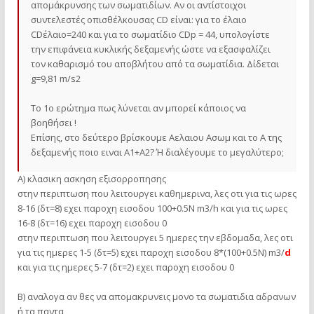
απομάκρυνσης των σωματιδίων. Αν οι αντίστοιχοι
συντελεστές οπισθέλκουσας CD είναι: για το έλαιο
CDέλαιο=240 και για το σωματίδιο CDp = 44, υπολογίστε
την επιφάνεια κυκλικής δεξαμενής ώστε να εξασφαλίζει
τον καθαρισμό του αποβλήτου από τα σωματίδια. Δίδεται
g=9,81 m/s2
Το 1ο ερώτημα πως λύνεται αν μπορεί κάποιος να
βοηθήσει !
Επίσης, στο δεύτερο βρίσκουμε Αελαιου Ασωμ και το Α της
δεξαμενής ποιο ειναι Α1+Α2? Ή διαλέγουμε το μεγαλύτερο;
Α) κλασικη ασκηση εξισορροπησης
στην περιπτωση που λειτουργει καθημερινα, λες οτι για τις ωρες
8-16 (δτ=8) εχει παροχη εισοδου 100+0.5Ν m3/h και για τις ωρες
16-8 (δτ=16) εχει παροχη εισοδου 0
στην περιπτωση που λειτουργει 5 ημερες την εβδομαδα, λες οτι
για τις ημερες 1-5 (δτ=5) εχει παροχη εισοδου 8*(100+0.5Ν) m3/
d
και για τις ημερες 5-7 (δτ=2) εχει παροχη εισοδου 0
Β) αναλογα αν θες να απομακρυνεις μονο τα σωματιδια αδρανων
ή τα παντα