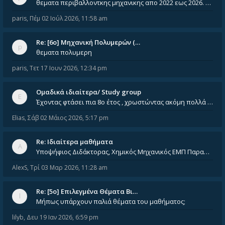
θεματα περιβαλλοντκης μηχανικης απο 2022 εως 2026. Δεν ειναι μεσα του Σεπτεμβιου του 2025. Αν τα εχει καποιος ας τα ανε
paris
,
Πέμ 02 Ιούλ 2026, 11:58 am
Re: [6o] Mηχανική Πολυμερών (…
θεματα πολυμερη
paris
,
Τετ 17 Ιουν 2026, 12:34 pm
Ομαδικά ιδιαίτερα/ Study group
Έχοντας φτάσει πια 8ο έτος , χρωστώντας ακόμη πολλά και χωρίς καμία όρεξη ούτε να διαβάσω μόνος μου ούτε να παρακολουθήσ
Elias
,
Σάβ 02 Μάιος 2026, 5:17 pm
Re: Ιδιαίτερα μαθήματα
Υποψήφιος Διδάκτορας, Χημικός Μηχανικός ΕΜΠ Παραδίδω ιδιαίτερα μαθήματα μέσης και ανώτατης εκπαίδευσης σε θετικές και τε
AlexS
,
Τρί 03 Μαρ 2026, 11:28 am
Re: [5ο] Επιλεγμένα Θέματα Βι…
Μήπως υπάρχουν παλιά θέματα του μαθήματος;
lilyb
,
Δευ 19 Ιαν 2026, 6:59 pm