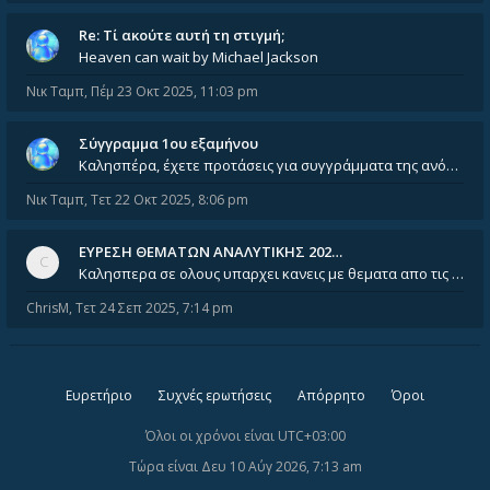
Re: Tί ακούτε αυτή τη στιγμή;
Heaven can wait by Michael Jackson
Νικ Ταμπ
,
Πέμ 23 Οκτ 2025, 11:03 pm
Σύγγραμμα 1ου εξαμήνου
Καλησπέρα, έχετε προτάσεις για συγγράμματα της ανόργανης χημείας? Είμαι ανάμεσα σε Λιοδάκη, Chung και Atkins
Νικ Ταμπ
,
Τετ 22 Οκτ 2025, 8:06 pm
ΕΥΡΕΣΗ ΘΕΜΑΤΩΝ ΑΝΑΛΥΤΙΚΗΣ 202…
Καλησπερα σε ολους υπαρχει κανεις με θεματα απο τις εξετασεις του ιουνιου και σεπτεμβρίου για την αναλυτικη χημεια
ChrisM
,
Τετ 24 Σεπ 2025, 7:14 pm
Ευρετήριο
Συχνές ερωτήσεις
Απόρρητο
Όροι
Όλοι οι χρόνοι είναι
UTC+03:00
Τώρα είναι Δευ 10 Αύγ 2026, 7:13 am