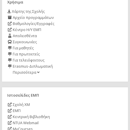
Χρήσιμα
Χάρτης της Σχολής
Αρχείο προγραμμάτων
Βαθμολογίες/Εγγραφές
Κέντρο Η/Υ ΕΜΠ
Απολεσθέντα
Συγκοινωνίες
Για μαθητές
Για πρωτοετείς
Για τελειόφοιτους
Erasmus-Διπλωματική
Περισσότερα
Ιστοσελίδες ΕΜΠ
Σχολή ΧΜ
ΕΜΠ
Κεντρική Βιβλιοθήκη
NTUA Webmail
MyCourses