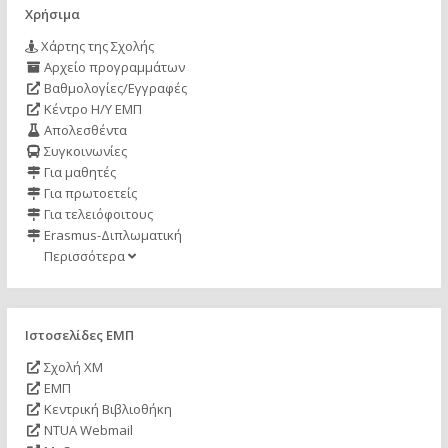
Χρήσιμα
Χάρτης της Σχολής
Αρχείο προγραμμάτων
Βαθμολογίες/Εγγραφές
Κέντρο Η/Υ ΕΜΠ
Απολεσθέντα
Συγκοινωνίες
Για μαθητές
Για πρωτοετείς
Για τελειόφοιτους
Erasmus-Διπλωματική
Περισσότερα
Ιστοσελίδες ΕΜΠ
Σχολή ΧΜ
ΕΜΠ
Κεντρική Βιβλιοθήκη
NTUA Webmail