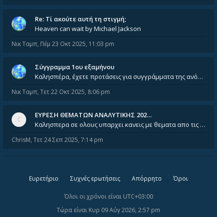
Re: Tί ακούτε αυτή τη στιγμή;
Heaven can wait by Michael Jackson
Νικ Ταμπ
,
Πέμ 23 Οκτ 2025, 11:03 pm
Σύγγραμμα 1ου εξαμήνου
Καλησπέρα, έχετε προτάσεις για συγγράμματα της ανόργανης χημείας? Είμαι ανάμεσα σε Λιοδάκη, Chung και Atkins
Νικ Ταμπ
,
Τετ 22 Οκτ 2025, 8:06 pm
ΕΥΡΕΣΗ ΘΕΜΑΤΩΝ ΑΝΑΛΥΤΙΚΗΣ 202…
Καλησπερα σε ολους υπαρχει κανεις με θεματα απο τις εξετασεις του ιουνιου και σεπτεμβρίου για την αναλυτικη χημεια
ChrisM
,
Τετ 24 Σεπ 2025, 7:14 pm
Ευρετήριο
Συχνές ερωτήσεις
Απόρρητο
Όροι
Όλοι οι χρόνοι είναι
UTC+03:00
Τώρα είναι Κυρ 09 Αύγ 2026, 2:57 pm