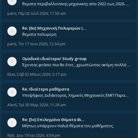
θεματα περιβαλλοντκης μηχανικης απο 2022 εως 2026. Δεν ειναι μεσα του Σεπτεμβιου του 2025. Αν τα εχει καποιος ας τα ανε
paris
,
Πέμ 02 Ιούλ 2026, 11:58 am
Re: [6o] Mηχανική Πολυμερών (…
θεματα πολυμερη
paris
,
Τετ 17 Ιουν 2026, 12:34 pm
Ομαδικά ιδιαίτερα/ Study group
Έχοντας φτάσει πια 8ο έτος , χρωστώντας ακόμη πολλά και χωρίς καμία όρεξη ούτε να διαβάσω μόνος μου ούτε να παρακολουθήσ
Elias
,
Σάβ 02 Μάιος 2026, 5:17 pm
Re: Ιδιαίτερα μαθήματα
Υποψήφιος Διδάκτορας, Χημικός Μηχανικός ΕΜΠ Παραδίδω ιδιαίτερα μαθήματα μέσης και ανώτατης εκπαίδευσης σε θετικές και τε
AlexS
,
Τρί 03 Μαρ 2026, 11:28 am
Re: [5ο] Επιλεγμένα Θέματα Βι…
Μήπως υπάρχουν παλιά θέματα του μαθήματος;
lilyb
,
Δευ 19 Ιαν 2026, 6:59 pm