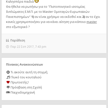
Καλησπέρα παιδιά
Θα ήθελα να ρωτήσω για το ''Πιστοποιητικό ισοτιμίας
διπλώματος Ε.Μ.Π. με το Master Ομοταγών Ευρωπαϊκών
Πανεπιστημίων''
1)
αν είναι χρήσιμο να εκδοθεί και
2)
αν το έχει
κανείς χρησιμοποιήσει για να κάνει αίτηση για κάποιο
master
στο εξωτερικό ?
Παράθεση
Παρ 22 Σεπ 2017, 7:43 pm
Πίνακας Ανακοινώσεων
Τι ακούτε αυτή τη στιγμή;
Γλυκό του κουταλιού
Πρωτοετής;!
Πρόσβαση στη Σχολή
Παιχνιδομηχανή