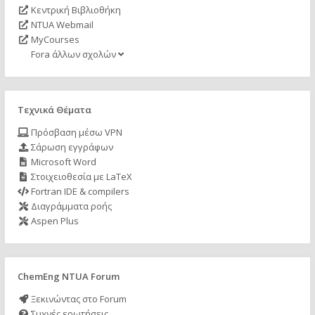
Κεντρική Βιβλιοθήκη
NTUA Webmail
MyCourses
Fora άλλων σχολών
Τεχνικά Θέματα
Πρόσβαση μέσω VPN
Σάρωση εγγράφων
Microsoft Word
Στοιχειοθεσία με LaTeX
Fortran IDE & compilers
Διαγράμματα ροής
Aspen Plus
ChemEng NTUA Forum
Ξεκινώντας στο Forum
Συχνές ερωτήσεις