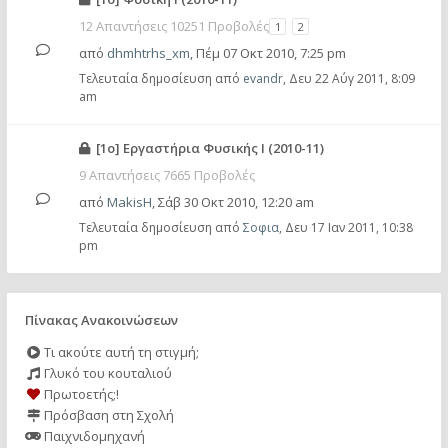
12 Απαντήσεις 10251 Προβολές
1
2
από
dhmhtrhs_xm
,
Πέμ 07 Οκτ 2010, 7:25 pm
Τελευταία δημοσίευση από
evandr
,
Δευ 22 Αύγ 2011, 8:09
am
[1o] Εργαστήρια Φυσικής Ι (2010-11)
9 Απαντήσεις 7665 Προβολές
από
MakisH
,
Σάβ 30 Οκτ 2010, 12:20 am
Τελευταία δημοσίευση από
Σοφια
,
Δευ 17 Ιαν 2011, 10:38
pm
Πίνακας Ανακοινώσεων
Τι ακούτε αυτή τη στιγμή;
Γλυκό του κουταλιού
Πρωτοετής;!
Πρόσβαση στη Σχολή
Παιχνιδομηχανή