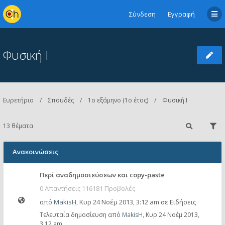
Σύνδεση
Εγγραφή
Φυσική Ι
Ευρετήριο
Σπουδές
1ο εξάμηνο (1ο έτος)
Φυσική Ι
13 θέματα
Ανακοινώσεις
Περί αναδημοσιεύσεων και copy-paste
0 Απαντήσεις 116181 Προβολές
από
MakisH
,
Κυρ 24 Νοέμ 2013, 3:12 am
σε
Ειδήσεις
Τελευταία δημοσίευση από
MakisH
,
Κυρ 24 Νοέμ 2013,
3:12 am