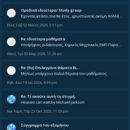
Ομαδικά ιδιαίτερα/ Study group
Έχοντας φτάσει πια 8ο έτος , χρωστώντας ακόμη πολλά και χωρίς καμία όρεξη ούτε να διαβάσω μόνος μου ούτε να παρακολουθήσ
Elias
,
Σάβ 02 Μάιος 2026, 5:17 pm
Re: Ιδιαίτερα μαθήματα
Υποψήφιος Διδάκτορας, Χημικός Μηχανικός ΕΜΠ Παραδίδω ιδιαίτερα μαθήματα μέσης και ανώτατης εκπαίδευσης σε θετικές και τε
AlexS
,
Τρί 03 Μαρ 2026, 11:28 am
Re: [5ο] Επιλεγμένα Θέματα Βι…
Μήπως υπάρχουν παλιά θέματα του μαθήματος;
lilyb
,
Δευ 19 Ιαν 2026, 6:59 pm
Re: Tί ακούτε αυτή τη στιγμή;
Heaven can wait by Michael Jackson
Νικ Ταμπ
,
Πέμ 23 Οκτ 2025, 11:03 pm
Σύγγραμμα 1ου εξαμήνου