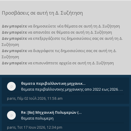
Προσβάσεις σε αυτή τη Δ. Συζήτηση
Δεν μπορείτε
να δημοσιεύετε νέα θέματα σε αυτή τη Δ. Συζήτηση
Δεν μπορείτε
να απαντάτε σε θέματα σε αυτή τη Δ. Συζήτηση
Δεν μπορείτε
να επεξεργάζεστε τις δημοσιεύσεις σας σε αυτή τη Δ.
Συζήτηση
Δεν μπορείτε
να διαγράφετε τις δημοσιεύσεις σας σε αυτή τη Δ.
Συζήτηση
Δεν μπορείτε
να επισυνάπτετε αρχεία σε αυτή τη Δ. Συζήτηση
θεματα περιβαλλοντικη μηχανικ…
θεματα περιβαλλοντκης μηχανικης απο 2022 εως 2026. Δεν ειναι μεσα του Σεπτεμβιου του 2025. Αν τα εχει καποιος ας τα ανε
paris
,
Πέμ 02 Ιούλ 2026, 11:58 am
Re: [6o] Mηχανική Πολυμερών (…
θεματα πολυμερη
paris
,
Τετ 17 Ιουν 2026, 12:34 pm