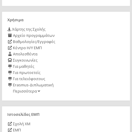
Χρήσιμα
Χάρτης της Σχολής
Αρχείο προγραμμάτων
Βαθμολογίες/Εγγραφές
Κέντρο Η/Υ ΕΜΠ
Απολεσθέντα
Συγκοινωνίες
Για μαθητές
Για πρωτοετείς
Για τελειόφοιτους
Erasmus-Διπλωματική
Περισσότερα
Ιστοσελίδες ΕΜΠ
Σχολή ΧΜ
ΕΜΠ