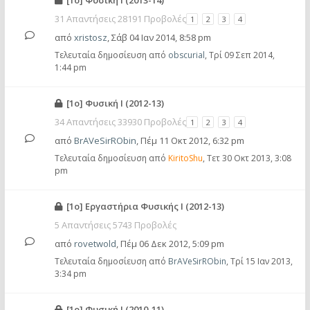
[1o] Φυσική Ι (2013-14)
31 Απαντήσεις 28191 Προβολές
1
2
3
4
από
xristosz
,
Σάβ 04 Ιαν 2014, 8:58 pm
Τελευταία δημοσίευση από
obscurial
,
Τρί 09 Σεπ 2014,
1:44 pm
[1o] Φυσική Ι (2012-13)
34 Απαντήσεις 33930 Προβολές
1
2
3
4
από
BrAVeSirRObin
,
Πέμ 11 Οκτ 2012, 6:32 pm
Τελευταία δημοσίευση από
KiritoShu
,
Τετ 30 Οκτ 2013, 3:08
pm
[1o] Εργαστήρια Φυσικής Ι (2012-13)
5 Απαντήσεις 5743 Προβολές
από
rovetwold
,
Πέμ 06 Δεκ 2012, 5:09 pm
Τελευταία δημοσίευση από
BrAVeSirRObin
,
Τρί 15 Ιαν 2013,
3:34 pm
[1o] Φυσική Ι (2010-11)