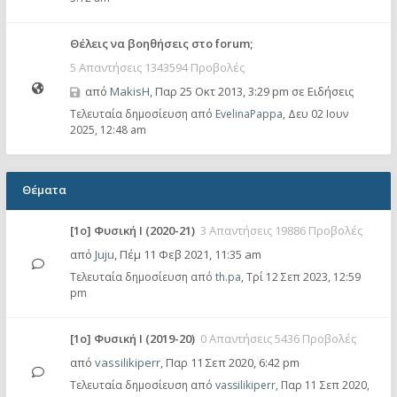
Θέλεις να βοηθήσεις στο forum;
5 Απαντήσεις 1343594 Προβολές
από
MakisH
,
Παρ 25 Οκτ 2013, 3:29 pm
σε
Ειδήσεις
Τελευταία δημοσίευση από
EvelinaPappa
,
Δευ 02 Ιουν
2025, 12:48 am
Θέματα
[1o] Φυσική Ι (2020-21)
3 Απαντήσεις 19886 Προβολές
από
Juju
,
Πέμ 11 Φεβ 2021, 11:35 am
Τελευταία δημοσίευση από
th.pa
,
Τρί 12 Σεπ 2023, 12:59
pm
[1o] Φυσική Ι (2019-20)
0 Απαντήσεις 5436 Προβολές
από
vassilikiperr
,
Παρ 11 Σεπ 2020, 6:42 pm
Τελευταία δημοσίευση από
vassilikiperr
,
Παρ 11 Σεπ 2020,