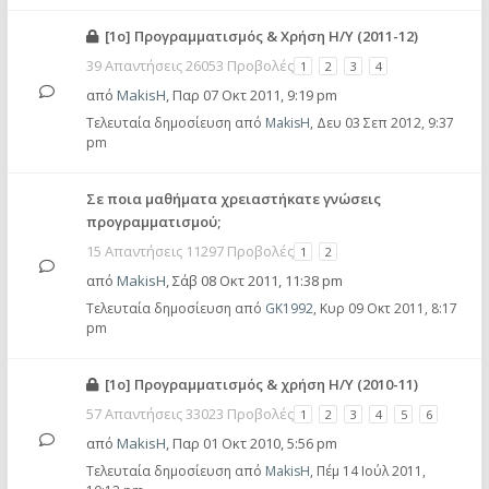
[1o] Προγραμματισμός & Χρήση Η/Υ (2011-12)
39 Απαντήσεις 26053 Προβολές
1
2
3
4
από
MakisH
,
Παρ 07 Οκτ 2011, 9:19 pm
Τελευταία δημοσίευση από
MakisH
,
Δευ 03 Σεπ 2012, 9:37
pm
Σε ποια μαθήματα χρειαστήκατε γνώσεις
προγραμματισμού;
15 Απαντήσεις 11297 Προβολές
1
2
από
MakisH
,
Σάβ 08 Οκτ 2011, 11:38 pm
Τελευταία δημοσίευση από
GK1992
,
Κυρ 09 Οκτ 2011, 8:17
pm
[1o] Προγραμματισμός & χρήση Η/Υ (2010-11)
57 Απαντήσεις 33023 Προβολές
1
2
3
4
5
6
από
MakisH
,
Παρ 01 Οκτ 2010, 5:56 pm
Τελευταία δημοσίευση από
MakisH
,
Πέμ 14 Ιούλ 2011,