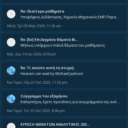
Re: Ιδιαίτερα μαθήματα
Υποψήφιος Διδάκτορας, Χημικός Μηχανικός ΕΜΠ Παραδίδω ιδιαίτερα μαθήματα μέσης και ανώτατης εκπαίδευσης σε θετικές και τε
AlexS
,
Τρί 03 Μαρ 2026, 11:28 am
Re: [5ο] Επιλεγμένα Θέματα Βι…
Μήπως υπάρχουν παλιά θέματα του μαθήματος;
lilyb
,
Δευ 19 Ιαν 2026, 6:59 pm
Re: Tί ακούτε αυτή τη στιγμή;
Heaven can wait by Michael Jackson
Νικ Ταμπ
,
Πέμ 23 Οκτ 2025, 11:03 pm
Σύγγραμμα 1ου εξαμήνου
Καλησπέρα, έχετε προτάσεις για συγγράμματα της ανόργανης χημείας? Είμαι ανάμεσα σε Λιοδάκη, Chung και Atkins
Νικ Ταμπ
,
Τετ 22 Οκτ 2025, 8:06 pm
ΕΥΡΕΣΗ ΘΕΜΑΤΩΝ ΑΝΑΛΥΤΙΚΗΣ 202…