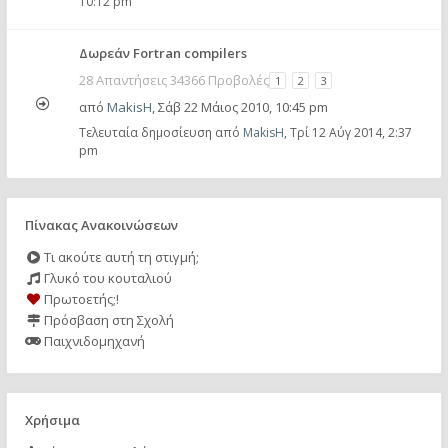
10:12 pm
Δωρεάν Fortran compilers
28 Απαντήσεις 34366 Προβολές
1
2
3
από
MakisH
,
Σάβ 22 Μάιος 2010, 10:45 pm
Τελευταία δημοσίευση από
MakisH
,
Τρί 12 Αύγ 2014, 2:37
pm
Πίνακας Ανακοινώσεων
Τι ακούτε αυτή τη στιγμή;
Γλυκό του κουταλιού
Πρωτοετής;!
Πρόσβαση στη Σχολή
Παιχνιδομηχανή
Χρήσιμα