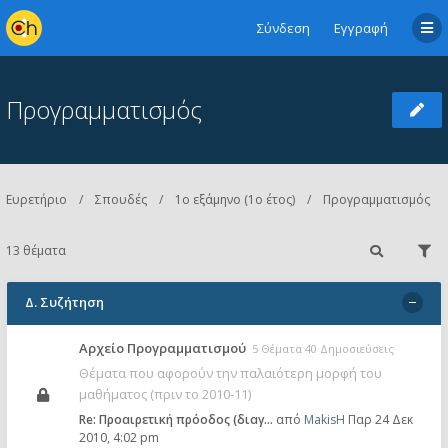
Σύνδεση
Εγγραφή
Προγραμματισμός
Ευρετήριο
Σπουδές
1ο εξάμηνο (1ο έτος)
Προγραμματισμός
13 θέματα
Δ. Συζήτηση
Αρχείο Προγραμματισμού
5 Θέματα 40 Δημοσιεύσεις
Θέματα που αφορούν την παλαιότερη μορφή του
μαθήματος (πριν το 2010-11)
Re: Προαιρετική πρόοδος (διαγ…
από
MakisH
Παρ 24 Δεκ
2010, 4:02 pm