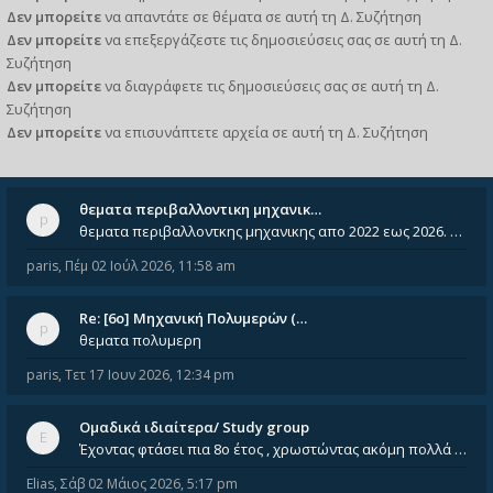
Δεν μπορείτε
να απαντάτε σε θέματα σε αυτή τη Δ. Συζήτηση
Δεν μπορείτε
να επεξεργάζεστε τις δημοσιεύσεις σας σε αυτή τη Δ.
Συζήτηση
Δεν μπορείτε
να διαγράφετε τις δημοσιεύσεις σας σε αυτή τη Δ.
Συζήτηση
Δεν μπορείτε
να επισυνάπτετε αρχεία σε αυτή τη Δ. Συζήτηση
θεματα περιβαλλοντικη μηχανικ…
θεματα περιβαλλοντκης μηχανικης απο 2022 εως 2026. Δεν ειναι μεσα του Σεπτεμβιου του 2025. Αν τα εχει καποιος ας τα ανε
paris
,
Πέμ 02 Ιούλ 2026, 11:58 am
Re: [6o] Mηχανική Πολυμερών (…
θεματα πολυμερη
paris
,
Τετ 17 Ιουν 2026, 12:34 pm
Ομαδικά ιδιαίτερα/ Study group
Έχοντας φτάσει πια 8ο έτος , χρωστώντας ακόμη πολλά και χωρίς καμία όρεξη ούτε να διαβάσω μόνος μου ούτε να παρακολουθήσ
Elias
,
Σάβ 02 Μάιος 2026, 5:17 pm