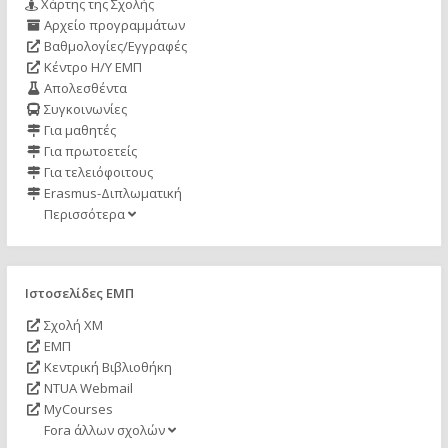
Χάρτης της Σχολής
Αρχείο προγραμμάτων
Βαθμολογίες/Εγγραφές
Κέντρο Η/Υ ΕΜΠ
Απολεσθέντα
Συγκοινωνίες
Για μαθητές
Για πρωτοετείς
Για τελειόφοιτους
Erasmus-Διπλωματική
Περισσότερα
Ιστοσελίδες ΕΜΠ
Σχολή ΧΜ
ΕΜΠ
Κεντρική Βιβλιοθήκη
NTUA Webmail
MyCourses
Fora άλλων σχολών