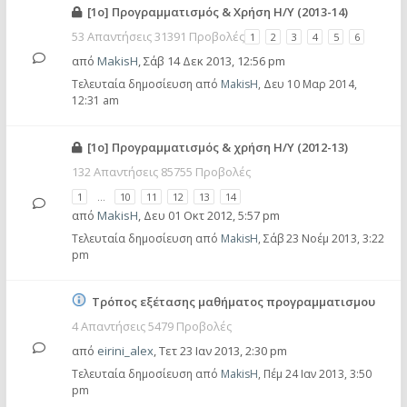
[1ο] Προγραμματισμός & Χρήση Η/Υ (2013-14)
53 Απαντήσεις 31391 Προβολές
1
2
3
4
5
6
από
MakisH
,
Σάβ 14 Δεκ 2013, 12:56 pm
Τελευταία δημοσίευση από
MakisH
,
Δευ 10 Μαρ 2014,
12:31 am
[1o] Προγραμματισμός & χρήση Η/Υ (2012-13)
132 Απαντήσεις 85755 Προβολές
1
…
10
11
12
13
14
από
MakisH
,
Δευ 01 Οκτ 2012, 5:57 pm
Τελευταία δημοσίευση από
MakisH
,
Σάβ 23 Νοέμ 2013, 3:22
pm
Τρόπος εξέτασης μαθήματος προγραμματισμου
4 Απαντήσεις 5479 Προβολές
από
eirini_alex
,
Τετ 23 Ιαν 2013, 2:30 pm
Τελευταία δημοσίευση από
MakisH
,
Πέμ 24 Ιαν 2013, 3:50
pm