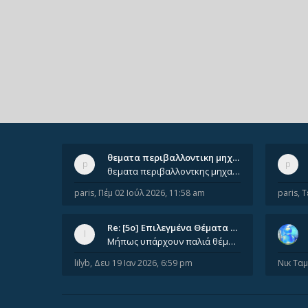
θεματα περιβαλλοντικη μηχανικ…
θεματα περιβαλλοντκης μηχανικης απο 2022 εως 2026. Δεν ειναι μεσα του Σεπτεμβιου του 2025. Αν τα εχει καποιος ας τα ανε
paris
,
Πέμ 02 Ιούλ 2026, 11:58 am
paris
,
Τ
Re: [5ο] Επιλεγμένα Θέματα Βι…
Μήπως υπάρχουν παλιά θέματα του μαθήματος;
lilyb
,
Δευ 19 Ιαν 2026, 6:59 pm
Νικ Τα