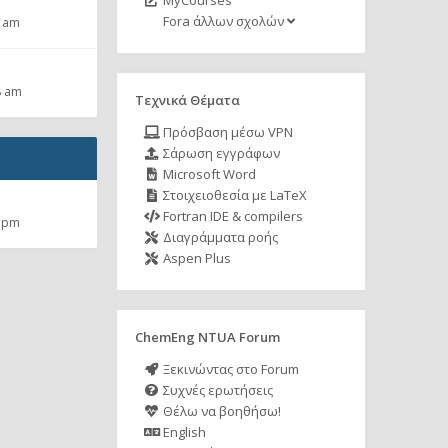
MyCourses
Fora άλλων σχολών
2 am
8 am
Τεχνικά Θέματα
Πρόσβαση μέσω VPN
Σάρωση εγγράφων
Microsoft Word
Στοιχειοθεσία με LaTeX
Fortran IDE & compilers
5 pm
Διαγράμματα ροής
Aspen Plus
ChemEng NTUA Forum
Ξεκινώντας στο Forum
Συχνές ερωτήσεις
Θέλω να βοηθήσω!
English