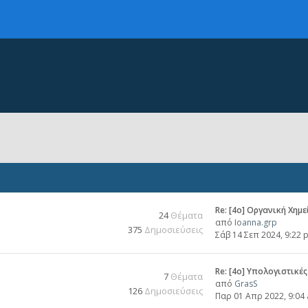
Re: [4ο] Οργανική Χημε
24
Θέματα
από
Ioanna.grp
375
Δημοσιεύσεις
Σάβ 14 Σεπ 2024, 9:22 
Re: [4ο] Υπολογιστικ
7
Θέματα
από
GrasS
126
Δημοσιεύσεις
Παρ 01 Απρ 2022, 9:04