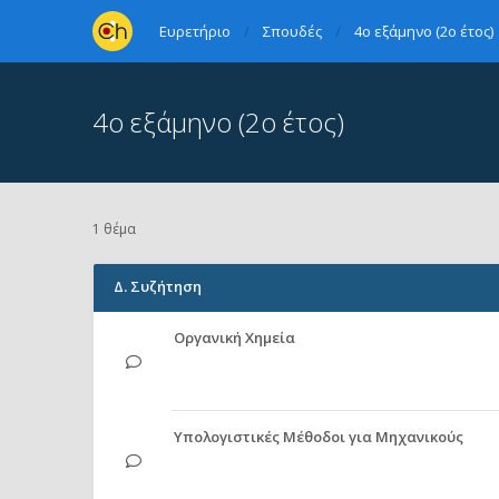
Ευρετήριο
Σπουδές
4ο εξάμηνο (2ο έτος)
4ο εξάμηνο (2ο έτος)
1 θέμα
Δ. Συζήτηση
Οργανική Χημεία
Υπολογιστικές Mέθοδοι για Mηχανικούς