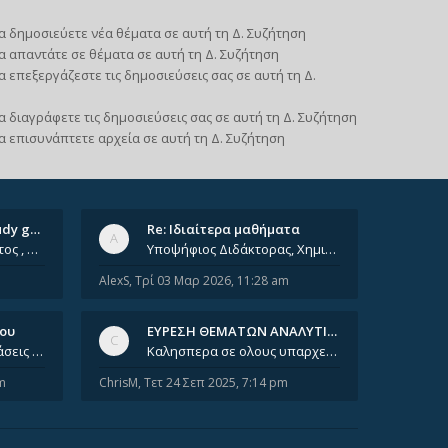
α δημοσιεύετε νέα θέματα σε αυτή τη Δ. Συζήτηση
α απαντάτε σε θέματα σε αυτή τη Δ. Συζήτηση
α επεξεργάζεστε τις δημοσιεύσεις σας σε αυτή τη Δ.
α διαγράφετε τις δημοσιεύσεις σας σε αυτή τη Δ. Συζήτηση
α επισυνάπτετε αρχεία σε αυτή τη Δ. Συζήτηση
Ομαδικά ιδιαίτερα/ Study group
Re: Ιδιαίτερα μαθήματα
Έχοντας φτάσει πια 8ο έτος , χρωστώντας ακόμη πολλά και χωρίς καμία όρεξη ούτε να διαβάσω μόνος μου ούτε να παρακολουθήσ
Υποψήφιος Διδάκτορας, Χημικός Μηχανικός ΕΜΠ Παραδίδω ιδιαίτερα μαθήματα μέσης και ανώτατης εκπαίδευσης σε θετικές και τε
AlexS
,
Τρί 03 Μαρ 2026, 11:28 am
νου
ΕΥΡΕΣΗ ΘΕΜΑΤΩΝ ΑΝΑΛΥΤΙΚΗΣ 202…
Καλησπέρα, έχετε προτάσεις για συγγράμματα της ανόργανης χημείας? Είμαι ανάμεσα σε Λιοδάκη, Chung και Atkins
Καλησπερα σε ολους υπαρχει κανεις με θεματα απο τις εξετασεις του ιουνιου και σεπτεμβρίου για την αναλυτικη χημεια
m
ChrisM
,
Τετ 24 Σεπ 2025, 7:14 pm