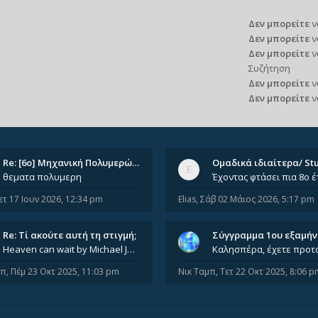
Δεν μπορείτε
ν
Δεν μπορείτε
ν
Δεν μπορείτε
ν
Συζήτηση
Δεν μπορείτε
ν
Δεν μπορείτε
ν
Re: [6o] Mηχανική Πολυμερών (…
θεματα πολυμερη
ετ 17 Ιουν 2026, 12:34 pm
Elias
,
Σάβ 02 Μάιος 2026, 5:17 pm
Re: Tί ακούτε αυτή τη στιγμή;
Σύγγραμμα 1ου εξαμή
Heaven can wait by Michael Jackson
μπ
,
Πέμ 23 Οκτ 2025, 11:03 pm
Νικ Ταμπ
,
Τετ 22 Οκτ 2025, 8:06 p