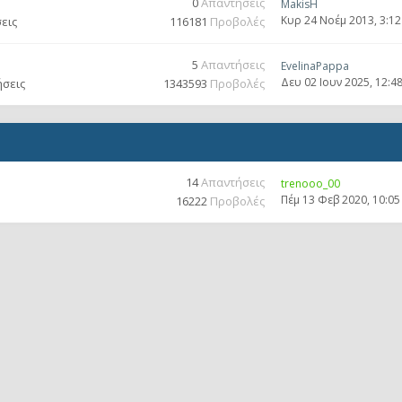
0
Απαντήσεις
MakisH
Κυρ 24 Νοέμ 2013, 3:1
εις
116181
Προβολές
5
Απαντήσεις
EvelinaPappa
Δευ 02 Ιουν 2025, 12:4
ήσεις
1343593
Προβολές
14
Απαντήσεις
trenooo_00
Πέμ 13 Φεβ 2020, 10:0
16222
Προβολές