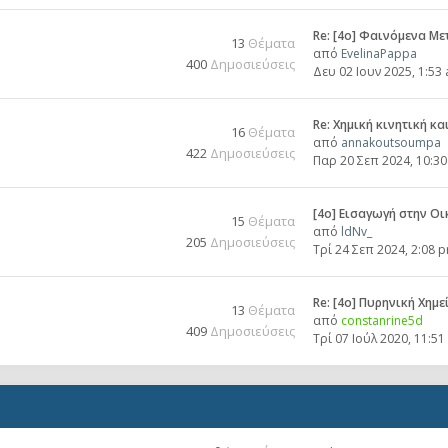
Re: [4ο] Φαινόμενα Μ
13
Θέματα
από
EvelinaPappa
400
Δημοσιεύσεις
Δευ 02 Ιουν 2025, 1:53
Re: Χημική κινητική κα
16
Θέματα
από
annakoutsoumpa
422
Δημοσιεύσεις
Παρ 20 Σεπ 2024, 10:3
[4ο] Εισαγωγή στην Ο
15
Θέματα
από
ldNv_
205
Δημοσιεύσεις
Τρί 24 Σεπ 2024, 2:08 
Re: [4o] Πυρηνική Χημε
13
Θέματα
από
constanrine5d
409
Δημοσιεύσεις
Τρί 07 Ιούλ 2020, 11:51