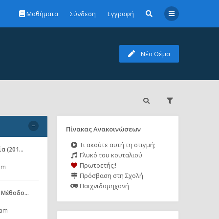
Μαθήματα
Σύνδεση
Εγγραφή
Νέο Θέμα
Πίνακας Ανακοινώσεων
Τι ακούτε αυτή τη στιγμή;
ία (201…
Γλυκό του κουταλιού
Πρωτοετής;!
pm
Πρόσβαση στη Σχολή
Παιχνιδομηχανή
ές Μέθοδο…
 am