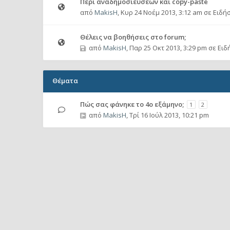
Περί αναδημοσιεύσεων και copy-paste
από
MakisH
,
Κυρ 24 Νοέμ 2013, 3:12 am
σε
Ειδήσ
Θέλεις να βοηθήσεις στο forum;
από
MakisH
,
Παρ 25 Οκτ 2013, 3:29 pm
σε
Ειδ
Θέματα
Πώς σας φάνηκε το 4ο εξάμηνο;
1
2
από
MakisH
,
Τρί 16 Ιούλ 2013, 10:21 pm