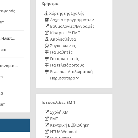
Χρήσιμα
εταφοράς …
Χάρτης της Σχολής
Αρχείο προγραμμάτων
 am
Βαθμολογίες/Εγγραφές
Κέντρο Η/Υ ΕΜΠ
ι Ηλεκτ…
Απολεσθέντα
Συγκοινωνίες
0 am
Για μαθητές
Για πρωτοετείς
Για τελειόφοιτους
ικονομία …
Erasmus-Διπλωματική
pm
Περισσότερα
ία
Ιστοσελίδες ΕΜΠ
 am
Σχολή ΧΜ
ΕΜΠ
Κεντρική Βιβλιοθήκη
NTUA Webmail