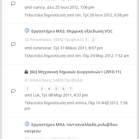
από
nansy
,
Δευ 25 Ιουν 2012, 7:06 pm
Τελευταία δημοσίευση από
tim
,
Τρί 26 Ιουν 2012, 6:38 pm
Εργαστήριο ΜΧΔ: Θερμική οξείδωση VOC
12 Απαντήσεις 10342 Προβολές
1
2
από
isministar
,
Τρί 31 Μάιος 2011, 8:07 pm
Τελευταία δημοσίευση από
tim
,
Πέμ 29 Μαρ 2012, 1:52 am
[6ο] Μηχανική Χημικών Διεργασιών Ι (2010-11)
67 Απαντήσεις 54603 Προβολές
1
…
3
4
5
6
7
από
Luk
,
Τρί 08 Μαρ 2011, 4:33 pm
Τελευταία δημοσίευση από
emma
,
Πέμ 16 Φεβ 2012, 7:58
pm
Εργαστηριο ΜΧΔ: Ιοντοεναλλαδη μολυβδου
νατρίου