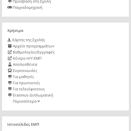
Πρόσβαση στη Σχολή
Παιχνιδομηχανή
Χρήσιμα
Χάρτης της Σχολής
Αρχείο προγραμμάτων
Βαθμολογίες/Εγγραφές
Κέντρο Η/Υ ΕΜΠ
Απολεσθέντα
Συγκοινωνίες
Για μαθητές
Για πρωτοετείς
Για τελειόφοιτους
Erasmus-Διπλωματική
Περισσότερα
Ιστοσελίδες ΕΜΠ