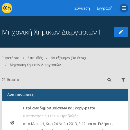
Σύνδεση
Εγγραφή
Μηχανική Χημικών Διεργασιών Ι
Ευρετήριο
Σπουδές
6ο εξάμηνο (3ο έτος)
Μηχανική Χημικών Διεργασιών Ι
21 θέματα
Ανακοινώσεις
Περί αναδημοσιεύσεων και copy-paste
0 Απαντήσεις 116182 Προβολές
από
MakisH
,
Κυρ 24 Νοέμ 2013, 3:12 am
σε
Ειδήσεις