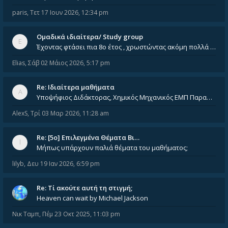
paris
,
Τετ 17 Ιουν 2026, 12:34 pm
Ομαδικά ιδιαίτερα/ Study group
Έχοντας φτάσει πια 8ο έτος , χρωστώντας ακόμη πολλά και χωρίς καμία όρεξη ούτε να διαβάσω μόνος μου ούτε να παρακολουθήσ
Elias
,
Σάβ 02 Μάιος 2026, 5:17 pm
Re: Ιδιαίτερα μαθήματα
Υποψήφιος Διδάκτορας, Χημικός Μηχανικός ΕΜΠ Παραδίδω ιδιαίτερα μαθήματα μέσης και ανώτατης εκπαίδευσης σε θετικές και τε
AlexS
,
Τρί 03 Μαρ 2026, 11:28 am
Re: [5ο] Επιλεγμένα Θέματα Βι…
Μήπως υπάρχουν παλιά θέματα του μαθήματος;
lilyb
,
Δευ 19 Ιαν 2026, 6:59 pm
Re: Tί ακούτε αυτή τη στιγμή;
Heaven can wait by Michael Jackson
Νικ Ταμπ
,
Πέμ 23 Οκτ 2025, 11:03 pm