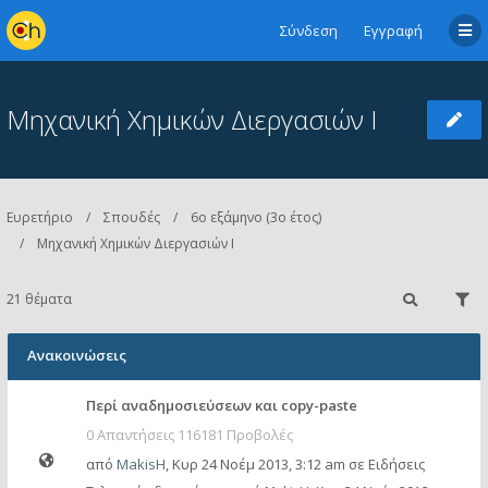
Σύνδεση
Εγγραφή
Μηχανική Χημικών Διεργασιών Ι
Ευρετήριο
Σπουδές
6ο εξάμηνο (3ο έτος)
Μηχανική Χημικών Διεργασιών Ι
21 θέματα
Ανακοινώσεις
Περί αναδημοσιεύσεων και copy-paste
0 Απαντήσεις 116181 Προβολές
από
MakisH
,
Κυρ 24 Νοέμ 2013, 3:12 am
σε
Ειδήσεις