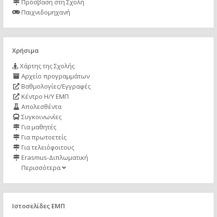
Πρόσβαση στη Σχολή
Παιχνιδομηχανή
Χρήσιμα
Χάρτης της Σχολής
Αρχείο προγραμμάτων
Βαθμολογίες/Εγγραφές
Κέντρο Η/Υ ΕΜΠ
Απολεσθέντα
Συγκοινωνίες
Για μαθητές
Για πρωτοετείς
Για τελειόφοιτους
Erasmus-Διπλωματική
Περισσότερα
Ιστοσελίδες ΕΜΠ