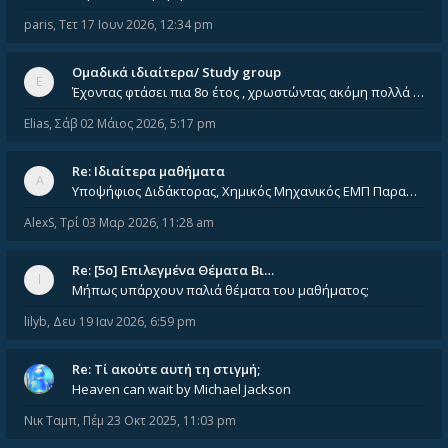
paris
,
Τετ 17 Ιουν 2026, 12:34 pm
Ομαδικά ιδιαίτερα/ Study group
Έχοντας φτάσει πια 8ο έτος , χρωστώντας ακόμη πολλά και χωρίς καμία όρεξη ούτε να διαβάσω μόνος μου ούτε να παρακολουθήσ
Elias
,
Σάβ 02 Μάιος 2026, 5:17 pm
Re: Ιδιαίτερα μαθήματα
Υποψήφιος Διδάκτορας, Χημικός Μηχανικός ΕΜΠ Παραδίδω ιδιαίτερα μαθήματα μέσης και ανώτατης εκπαίδευσης σε θετικές και τε
AlexS
,
Τρί 03 Μαρ 2026, 11:28 am
Re: [5ο] Επιλεγμένα Θέματα Βι…
Μήπως υπάρχουν παλιά θέματα του μαθήματος;
lilyb
,
Δευ 19 Ιαν 2026, 6:59 pm
Re: Tί ακούτε αυτή τη στιγμή;
Heaven can wait by Michael Jackson
Νικ Ταμπ
,
Πέμ 23 Οκτ 2025, 11:03 pm