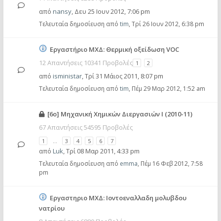
από
nansy
,
Δευ 25 Ιουν 2012, 7:06 pm
Τελευταία δημοσίευση από
tim
,
Τρί 26 Ιουν 2012, 6:38 pm
Εργαστήριο ΜΧΔ: Θερμική οξείδωση VOC
12 Απαντήσεις 10341 Προβολές
1
2
από
isministar
,
Τρί 31 Μάιος 2011, 8:07 pm
Τελευταία δημοσίευση από
tim
,
Πέμ 29 Μαρ 2012, 1:52 am
[6ο] Μηχανική Χημικών Διεργασιών Ι (2010-11)
67 Απαντήσεις 54595 Προβολές
1
…
3
4
5
6
7
από
Luk
,
Τρί 08 Μαρ 2011, 4:33 pm
Τελευταία δημοσίευση από
emma
,
Πέμ 16 Φεβ 2012, 7:58
pm
Εργαστηριο ΜΧΔ: Ιοντοεναλλαδη μολυβδου
νατρίου