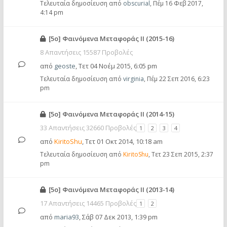
Τελευταία δημοσίευση από
obscurial
,
Πέμ 16 Φεβ 2017,
4:14 pm
[5ο] Φαινόμενα Μεταφοράς ΙΙ (2015-16)
8 Απαντήσεις 15587 Προβολές
από
geoste
,
Τετ 04 Νοέμ 2015, 6:05 pm
Τελευταία δημοσίευση από
virginia
,
Πέμ 22 Σεπ 2016, 6:23
pm
[5ο] Φαινόμενα Μεταφοράς ΙΙ (2014-15)
33 Απαντήσεις 32660 Προβολές
1
2
3
4
από
KiritoShu
,
Τετ 01 Οκτ 2014, 10:18 am
Τελευταία δημοσίευση από
KiritoShu
,
Τετ 23 Σεπ 2015, 2:37
pm
[5ο] Φαινόμενα Μεταφοράς ΙΙ (2013-14)
17 Απαντήσεις 14465 Προβολές
1
2
από
maria93
,
Σάβ 07 Δεκ 2013, 1:39 pm