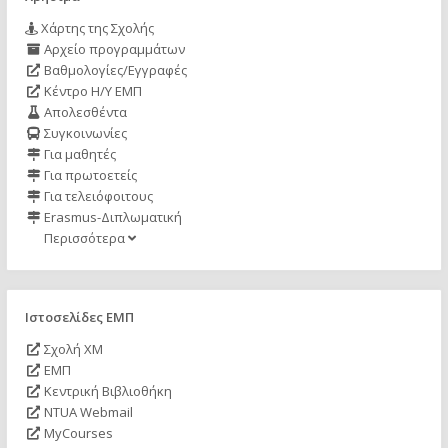
Χάρτης της Σχολής
Αρχείο προγραμμάτων
Βαθμολογίες/Εγγραφές
Κέντρο Η/Υ ΕΜΠ
Απολεσθέντα
Συγκοινωνίες
Για μαθητές
Για πρωτοετείς
Για τελειόφοιτους
Erasmus-Διπλωματική
Περισσότερα
Ιστοσελίδες ΕΜΠ
Σχολή ΧΜ
ΕΜΠ
Κεντρική Βιβλιοθήκη
NTUA Webmail
MyCourses