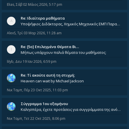
Elias
,
Σάβ 02 Μάιος 2026, 5:17 pm
Re: Ιδιαίτερα μαθήματα
Υποψήφιος Διδάκτορας, Χημικός Μηχανικός ΕΜΠ Παραδίδω ιδιαίτερα μαθήματα μέσης και ανώτατης εκπαίδευσης σε θετικές και τε
AlexS
,
Τρί 03 Μαρ 2026, 11:28 am
Re: [5ο] Επιλεγμένα Θέματα Βι…
Μήπως υπάρχουν παλιά θέματα του μαθήματος;
lilyb
,
Δευ 19 Ιαν 2026, 6:59 pm
Re: Tί ακούτε αυτή τη στιγμή;
Heaven can wait by Michael Jackson
Νικ Ταμπ
,
Πέμ 23 Οκτ 2025, 11:03 pm
Σύγγραμμα 1ου εξαμήνου
Καλησπέρα, έχετε προτάσεις για συγγράμματα της ανόργανης χημείας? Είμαι ανάμεσα σε Λιοδάκη, Chung και Atkins
Νικ Ταμπ
,
Τετ 22 Οκτ 2025, 8:06 pm