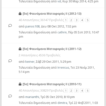
Τελευταία δημοσίευση από
vsl
,
Κυρ 30 Μαρ 2014, 4:25 pm
[5ο] Φαινόμενα Μεταφοράς ΙΙ (2012-13)
40 Απαντήσεις 36147 Προβολές
1
2
3
4
5
από
panos108
,
Δευ 08 Οκτ 2012, 7:32 pm
Τελευταία δημοσίευση από
cathrin
,
Πέμ 05 Σεπ 2013, 10:47
pm
[5ο] Φαινόμενα Μεταφοράς ΙΙ (2011-12)
2 Απαντήσεις 4536 Προβολές
από
keiner
,
Σάβ 29 Οκτ 2011, 5:29 pm
Τελευταία δημοσίευση από
Irrenicus
,
Τετ 23 Νοέμ 2011,
5:14 pm
[5ο] Φαινόμενα Μεταφοράς ΙΙ (2010-11)
40 Απαντήσεις 30829 Προβολές
1
2
3
4
5
από
marianthi
,
Τρί 05 Οκτ 2010, 8:10 pm
Τελευταία δημοσίευση από
dimitra
,
Τρί 22 Φεβ 2011, 1:03