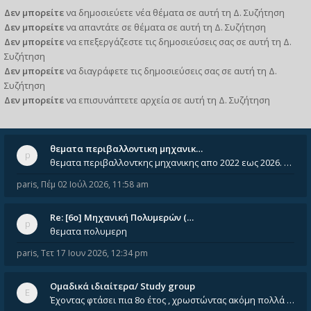
Δεν μπορείτε
να δημοσιεύετε νέα θέματα σε αυτή τη Δ. Συζήτηση
Δεν μπορείτε
να απαντάτε σε θέματα σε αυτή τη Δ. Συζήτηση
Δεν μπορείτε
να επεξεργάζεστε τις δημοσιεύσεις σας σε αυτή τη Δ.
Συζήτηση
Δεν μπορείτε
να διαγράφετε τις δημοσιεύσεις σας σε αυτή τη Δ.
Συζήτηση
Δεν μπορείτε
να επισυνάπτετε αρχεία σε αυτή τη Δ. Συζήτηση
θεματα περιβαλλοντικη μηχανικ…
θεματα περιβαλλοντκης μηχανικης απο 2022 εως 2026. Δεν ειναι μεσα του Σεπτεμβιου του 2025. Αν τα εχει καποιος ας τα ανε
paris
,
Πέμ 02 Ιούλ 2026, 11:58 am
Re: [6o] Mηχανική Πολυμερών (…
θεματα πολυμερη
paris
,
Τετ 17 Ιουν 2026, 12:34 pm
Ομαδικά ιδιαίτερα/ Study group
Έχοντας φτάσει πια 8ο έτος , χρωστώντας ακόμη πολλά και χωρίς καμία όρεξη ούτε να διαβάσω μόνος μου ούτε να παρακολουθήσ