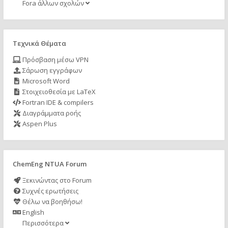
Fora άλλων σχολών
Τεχνικά Θέματα
Πρόσβαση μέσω VPN
Σάρωση εγγράφων
Microsoft Word
Στοιχειοθεσία με LaTeX
Fortran IDE & compilers
Διαγράμματα ροής
Aspen Plus
ChemEng NTUA Forum
Ξεκινώντας στο Forum
Συχνές ερωτήσεις
Θέλω να βοηθήσω!
English
Περισσότερα