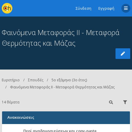
Σύνδεση
Εγγραφή
Φαινόμενα Μεταφοράς II - Μεταφορά
Θερμότητας και Μάζας
Ευρετήριο
Σπουδές
5ο εξάμηνο (3ο έτος)
Φαινόμενα Μεταφοράς II - Μεταφορά Θερμότητας και Μάζας
14 θέματα
Ανακοινώσεις
Περί αναδημοσιεύσεων και copy-paste