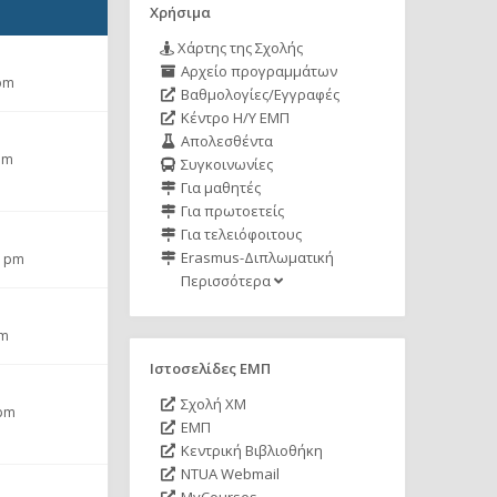
Χρήσιμα
Χάρτης της Σχολής
Αρχείο προγραμμάτων
 pm
Βαθμολογίες/Εγγραφές
Κέντρο Η/Υ ΕΜΠ
Απολεσθέντα
am
Συγκοινωνίες
Για μαθητές
Για πρωτοετείς
Για τελειόφοιτους
Erasmus-Διπλωματική
7 pm
Περισσότερα
pm
Ιστοσελίδες ΕΜΠ
Σχολή ΧΜ
 pm
ΕΜΠ
Κεντρική Βιβλιοθήκη
NTUA Webmail