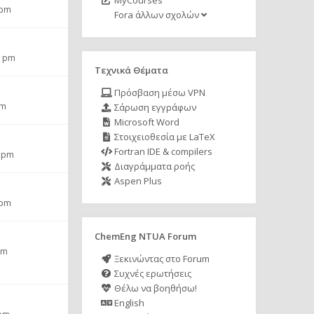
MyCourses
 pm
Fora άλλων σχολών
6 pm
Τεχνικά Θέματα
Πρόσβαση μέσω VPN
pm
Σάρωση εγγράφων
Microsoft Word
Στοιχειοθεσία με LaTeX
Fortran IDE & compilers
8 pm
Διαγράμματα ροής
Aspen Plus
 pm
ChemEng NTUA Forum
pm
Ξεκινώντας στο Forum
Συχνές ερωτήσεις
Θέλω να βοηθήσω!
English