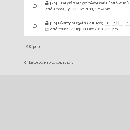
[7ο] Στοιχεία Μηχανολογικού Εξοπλισμού (
από
emma
,
Τρί 11 Οκτ 2011, 12:59 pm
[5ο] Ηλεκτροτεχνία (2010-11)
1
2
3
4
από
fotinit17
,
Πέμ 21 Οκτ 2010, 7:18 pm
19 θέματα
Επιστροφή στο ευρετήριο