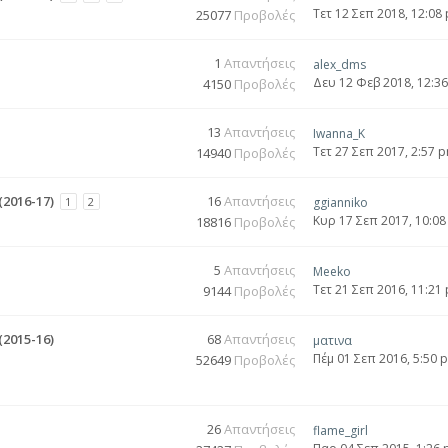
Τετ 12 Σεπ 2018, 12:08
25077
Προβολές
1
Απαντήσεις
alex_dms
Δευ 12 Φεβ 2018, 12:3
4150
Προβολές
13
Απαντήσεις
Iwanna_K
Τετ 27 Σεπ 2017, 2:57 
14940
Προβολές
2016-17)
16
Απαντήσεις
1
2
ggianniko
Κυρ 17 Σεπ 2017, 10:0
18816
Προβολές
5
Απαντήσεις
Meeko
Τετ 21 Σεπ 2016, 11:21
9144
Προβολές
2015-16)
68
Απαντήσεις
ματινα
Πέμ 01 Σεπ 2016, 5:50 
52649
Προβολές
26
Απαντήσεις
flame_girl