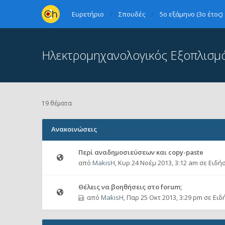
Ευρετήριο
Σπουδές
5ο εξάμηνο (3ο έτος)
Ηλεκτρομηχανολογικός Εξοπλισμό
19 θέματα
Ανακοινώσεις
Περί αναδημοσιεύσεων και copy-paste
από
MakisH
,
Κυρ 24 Νοέμ 2013, 3:12 am
σε
Ειδήσ
Θέλεις να βοηθήσεις στο forum;
από
MakisH
,
Παρ 25 Οκτ 2013, 3:29 pm
σε
Ειδ