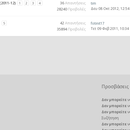
2011-12)
36
Απαντήσεις
1
2
3
4
tim
Δευ 08 Οκτ 2012, 12:5
28240
Προβολές
42
Απαντήσεις
5
fotinit17
Τετ 09 Φεβ 2011, 10:34
35894
Προβολές
Προσβάσεις 
Δεν μπορείτε
ν
Δεν μπορείτε
ν
Δεν μπορείτε
ν
Συζήτηση
Δεν μπορείτε
ν