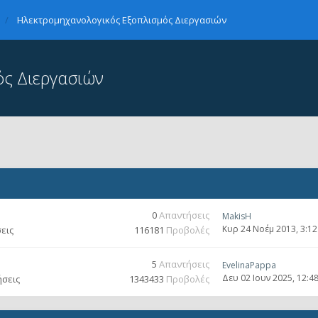
Ηλεκτρομηχανολογικός Εξοπλισμός Διεργασιών
ς Διεργασιών
0
Απαντήσεις
MakisH
Κυρ 24 Νοέμ 2013, 3:1
εις
116181
Προβολές
5
Απαντήσεις
EvelinaPappa
Δευ 02 Ιουν 2025, 12:4
ήσεις
1343433
Προβολές