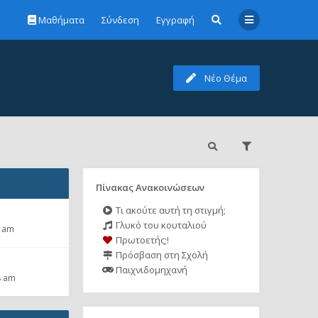
Μαθήματα
Σύνδεση
Εγγραφή
Νέο Θέμα
Πίνακας Ανακοινώσεων
Τι ακούτε αυτή τη στιγμή;
Γλυκό του κουταλιού
2 am
Πρωτοετής;!
Πρόσβαση στη Σχολή
Παιχνιδομηχανή
8 am