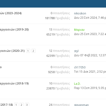
ν (2023-2024)
0
Απαντήσεις
nikoskon
Δευ 23 Σεπ 2024, 7:46
181788
Προβολές
εργασιών (2019-20)
13
Απαντήσεις
Μαριαν
Δευ 25 Σεπ 2023, 7:22 
65219
Προβολές
ασιών (2020-21)
12
Απαντήσεις
1
2
styl
Δευ 07 Φεβ 2022, 12:3
62399
Προβολές
o
0
Απαντήσεις
ch17050
Τετ 15 Δεκ 2021, 2:52 
9258
Προβολές
εργασιών (2018-19)
10
Απαντήσεις
La.D.
Παρ 13 Σεπ 2019, 5:35
23870
Προβολές
2017-18)
24
Απαντήσεις
1
2
3
stevenman