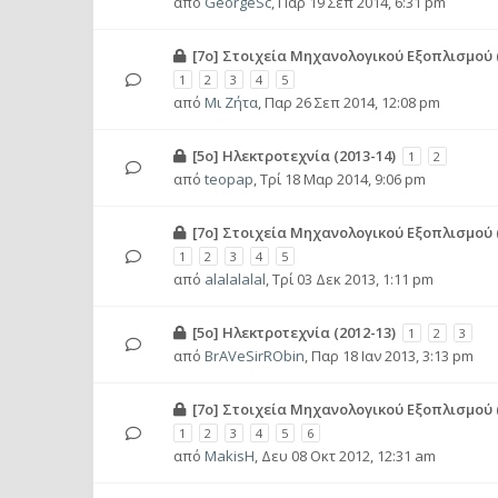
από
GeorgeSc
,
Παρ 19 Σεπ 2014, 6:31 pm
[7ο] Στοιχεία Μηχανολογικού Εξοπλισμού (
1
2
3
4
5
από
Μι Ζήτα
,
Παρ 26 Σεπ 2014, 12:08 pm
[5ο] Ηλεκτροτεχνία (2013-14)
1
2
από
teopap
,
Τρί 18 Μαρ 2014, 9:06 pm
[7ο] Στοιχεία Μηχανολογικού Εξοπλισμού (
1
2
3
4
5
από
alalalalal
,
Τρί 03 Δεκ 2013, 1:11 pm
[5ο] Ηλεκτροτεχνία (2012-13)
1
2
3
από
BrAVeSirRObin
,
Παρ 18 Ιαν 2013, 3:13 pm
[7ο] Στοιχεία Μηχανολογικού Εξοπλισμού (
1
2
3
4
5
6
από
MakisH
,
Δευ 08 Οκτ 2012, 12:31 am