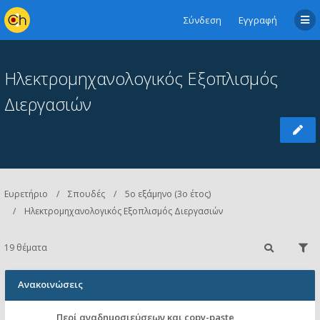
Σύνδεση
Εγγραφή
Ηλεκτρομηχανολογικός Εξοπλισμός
Διεργασιών
Ευρετήριο
Σπουδές
5ο εξάμηνο (3ο έτος)
Ηλεκτρομηχανολογικός Εξοπλισμός Διεργασιών
19 θέματα
Ανακοινώσεις
Περί αναδημοσιεύσεων και copy-paste