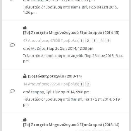
Τελευταία δημοσίευση από
flame_girl
,
Παρ 04 Σεπ 2015,
1:26 pm
[7ο] Στοιχεία Μηχανολογικού Εξοπλισμού (2014-15)
47 Απαντήσεις 47358 Προβολές
1
2
3
4
5
από
Μι Ζήτα
,
Παρ 26 Σεπ 2014, 12:08 pm
Τελευταία δημοσίευση από
angelik
,
Παρ 26 Ιουν 2015, 6:44
pm
[5ο] Ηλεκτροτεχνία (2013-14)
14 Απαντήσεις 22250 Προβολές
1
2
από
teopap
,
Τρί 18 Μαρ 2014, 9:06 pm
Τελευταία δημοσίευση από
XarisPl
,
Τετ 17 Σεπ 2014, 6:19
pm
[7ο] Στοιχεία Μηχανολογικού Εξοπλισμού (2013-14)