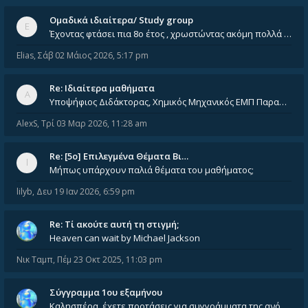
Ομαδικά ιδιαίτερα/ Study group
Έχοντας φτάσει πια 8ο έτος , χρωστώντας ακόμη πολλά και χωρίς καμία όρεξη ούτε να διαβάσω μόνος μου ούτε να παρακολουθήσ
Elias
,
Σάβ 02 Μάιος 2026, 5:17 pm
Re: Ιδιαίτερα μαθήματα
Υποψήφιος Διδάκτορας, Χημικός Μηχανικός ΕΜΠ Παραδίδω ιδιαίτερα μαθήματα μέσης και ανώτατης εκπαίδευσης σε θετικές και τε
AlexS
,
Τρί 03 Μαρ 2026, 11:28 am
Re: [5ο] Επιλεγμένα Θέματα Βι…
Μήπως υπάρχουν παλιά θέματα του μαθήματος;
lilyb
,
Δευ 19 Ιαν 2026, 6:59 pm
Re: Tί ακούτε αυτή τη στιγμή;
Heaven can wait by Michael Jackson
Νικ Ταμπ
,
Πέμ 23 Οκτ 2025, 11:03 pm
Σύγγραμμα 1ου εξαμήνου
Καλησπέρα, έχετε προτάσεις για συγγράμματα της ανόργανης χημείας? Είμαι ανάμεσα σε Λιοδάκη, Chung και Atkins