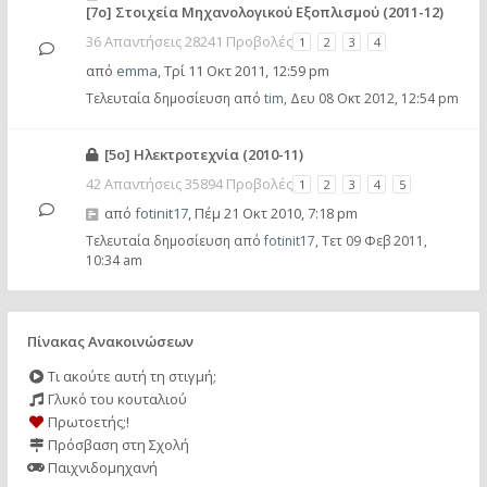
[7ο] Στοιχεία Μηχανολογικού Εξοπλισμού (2011-12)
36 Απαντήσεις 28241 Προβολές
1
2
3
4
από
emma
,
Τρί 11 Οκτ 2011, 12:59 pm
Τελευταία δημοσίευση από
tim
,
Δευ 08 Οκτ 2012, 12:54 pm
[5ο] Ηλεκτροτεχνία (2010-11)
42 Απαντήσεις 35894 Προβολές
1
2
3
4
5
από
fotinit17
,
Πέμ 21 Οκτ 2010, 7:18 pm
Τελευταία δημοσίευση από
fotinit17
,
Τετ 09 Φεβ 2011,
10:34 am
Πίνακας Ανακοινώσεων
Τι ακούτε αυτή τη στιγμή;
Γλυκό του κουταλιού
Πρωτοετής;!
Πρόσβαση στη Σχολή
Παιχνιδομηχανή