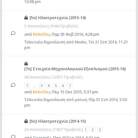
10:08 pm
[5ο] Ηλεκτροτεχνία (2015-16)
5 Απαντήσεις 9144 Προβολές
από
KiritoShu
,
Παρ 05 Φεβ 2016, 4:28 pm
Τελευταία δημοσίευση από
Meeko
,
Τετ 21 Σεπ 2016, 11:21
pm
[7ο] Στοιχεία Μηχανολογικού Εξοπλισμού (2015-16)
68 Απαντήσεις 52651 Προβολές
1
…
3
4
5
6
7
από
KiritoShu
,
Πέμ 15 Οκτ 2015, 5:37 pm
Τελευταία δημοσίευση από
ματινα
,
Πέμ 01 Σεπ 2016, 5:50
pm
[5ο] Ηλεκτροτεχνία (2014-15)
26 Απαντήσεις 27427 Προβολές
1
2
3
από
GeorgeSc
,
Παρ 19 Σεπ 2014, 6:31 pm