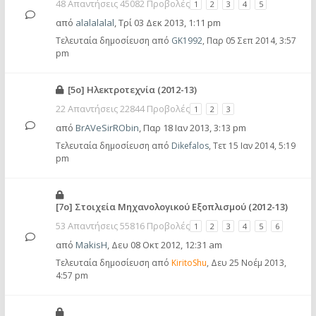
48 Απαντήσεις 45082 Προβολές
1
2
3
4
5
από
alalalalal
,
Τρί 03 Δεκ 2013, 1:11 pm
Τελευταία δημοσίευση από
GK1992
,
Παρ 05 Σεπ 2014, 3:57
pm
[5ο] Ηλεκτροτεχνία (2012-13)
22 Απαντήσεις 22844 Προβολές
1
2
3
από
BrAVeSirRObin
,
Παρ 18 Ιαν 2013, 3:13 pm
Τελευταία δημοσίευση από
Dikefalos
,
Τετ 15 Ιαν 2014, 5:19
pm
[7ο] Στοιχεία Μηχανολογικού Εξοπλισμού (2012-13)
53 Απαντήσεις 55816 Προβολές
1
2
3
4
5
6
από
MakisH
,
Δευ 08 Οκτ 2012, 12:31 am
Τελευταία δημοσίευση από
KiritoShu
,
Δευ 25 Νοέμ 2013,
4:57 pm