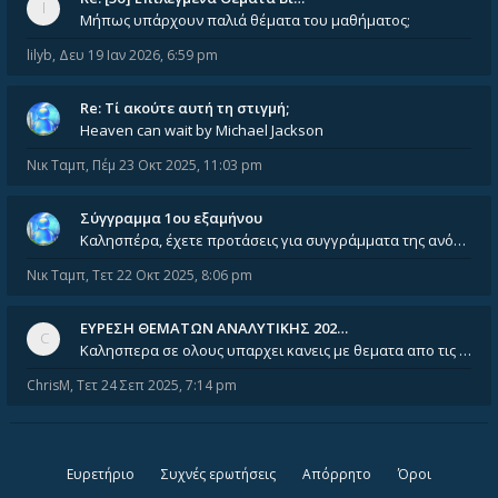
Μήπως υπάρχουν παλιά θέματα του μαθήματος;
lilyb
,
Δευ 19 Ιαν 2026, 6:59 pm
Re: Tί ακούτε αυτή τη στιγμή;
Heaven can wait by Michael Jackson
Νικ Ταμπ
,
Πέμ 23 Οκτ 2025, 11:03 pm
Σύγγραμμα 1ου εξαμήνου
Καλησπέρα, έχετε προτάσεις για συγγράμματα της ανόργανης χημείας? Είμαι ανάμεσα σε Λιοδάκη, Chung και Atkins
Νικ Ταμπ
,
Τετ 22 Οκτ 2025, 8:06 pm
ΕΥΡΕΣΗ ΘΕΜΑΤΩΝ ΑΝΑΛΥΤΙΚΗΣ 202…
Καλησπερα σε ολους υπαρχει κανεις με θεματα απο τις εξετασεις του ιουνιου και σεπτεμβρίου για την αναλυτικη χημεια
ChrisM
,
Τετ 24 Σεπ 2025, 7:14 pm
Ευρετήριο
Συχνές ερωτήσεις
Απόρρητο
Όροι