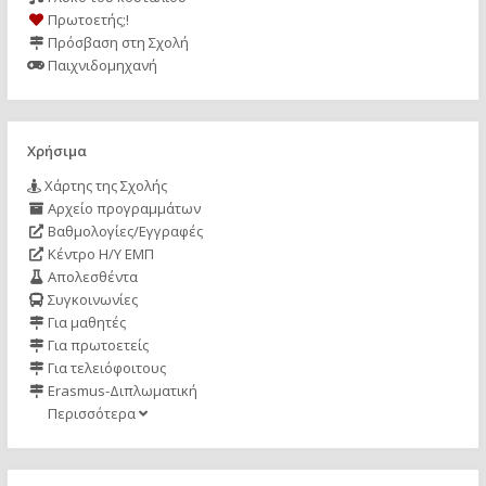
Πρωτοετής;!
Πρόσβαση στη Σχολή
Παιχνιδομηχανή
Χρήσιμα
Χάρτης της Σχολής
Αρχείο προγραμμάτων
Βαθμολογίες/Εγγραφές
Κέντρο Η/Υ ΕΜΠ
Απολεσθέντα
Συγκοινωνίες
Για μαθητές
Για πρωτοετείς
Για τελειόφοιτους
Erasmus-Διπλωματική
Περισσότερα