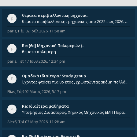
θεματα περιβαλλοντικη μηχανικ…
θεματα περιβαλλοντκης μηχανικης απο 2022 εως 2026. Δεν ειναι μεσα του Σεπτεμβιου του 2025. Αν τα εχει καποιος ας τα ανε
paris
,
Πέμ 02 Ιούλ 2026, 11:58 am
Re: [6o] Mηχανική Πολυμερών (…
θεματα πολυμερη
paris
,
Τετ 17 Ιουν 2026, 12:34 pm
Ομαδικά ιδιαίτερα/ Study group
Έχοντας φτάσει πια 8ο έτος , χρωστώντας ακόμη πολλά και χωρίς καμία όρεξη ούτε να διαβάσω μόνος μου ούτε να παρακολουθήσ
Elias
,
Σάβ 02 Μάιος 2026, 5:17 pm
Re: Ιδιαίτερα μαθήματα
Υποψήφιος Διδάκτορας, Χημικός Μηχανικός ΕΜΠ Παραδίδω ιδιαίτερα μαθήματα μέσης και ανώτατης εκπαίδευσης σε θετικές και τε
AlexS
,
Τρί 03 Μαρ 2026, 11:28 am
Re: [5ο] Επιλεγμένα Θέματα Βι…