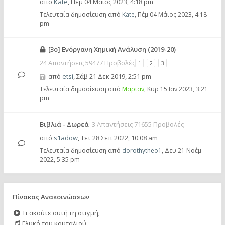
από
Kate
,
Πέμ 04 Μάιος 2023, 4:18 pm
Τελευταία δημοσίευση από
Kate
,
Πέμ 04 Μάιος 2023, 4:18
pm
[3ο] Ενόργανη Χημική Ανάλυση (2019-20)
24 Απαντήσεις 59477 Προβολές
1
2
3
από
etsi
,
Σάβ 21 Δεκ 2019, 2:51 pm
Τελευταία δημοσίευση από
Μαριαν
,
Κυρ 15 Ιαν 2023, 3:21
pm
Βιβλιά - Δωρεά
3 Απαντήσεις 71655 Προβολές
από
s1adow
,
Τετ 28 Σεπ 2022, 10:08 am
Τελευταία δημοσίευση από
dorothytheo1
,
Δευ 21 Νοέμ
2022, 5:35 pm
Πίνακας Ανακοινώσεων
Τι ακούτε αυτή τη στιγμή;
Γλυκό του κουταλιού