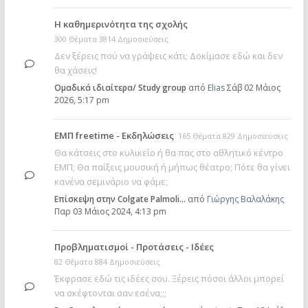
Η καθημερινότητα της σχολής
300 Θέματα 3814 Δημοσιεύσεις
Δεν ξέρεις πού να γράψεις κάτι; Δοκίμασε εδώ και δεν
θα χάσεις!
Ομαδικά ιδιαίτερα/ Study group
από
Elias
Σάβ 02 Μάιος
2026, 5:17 pm
ΕΜΠ freetime - Εκδηλώσεις
165 Θέματα 829 Δημοσιεύσεις
Θα κάτσεις στο κυλικείο ή θα πας στο αθλητικό κέντρο
ΕΜΠ; Θα παίξεις μουσική ή μήπως θέατρο; Πότε θα γίνει
κανένα σεμινάριο να φάμε;
Επίσκεψη στην Colgate Palmoli…
από
Γιώργης Βαλαλάκης
Παρ 03 Μάιος 2024, 4:13 pm
Προβληματισμοί - Προτάσεις - Ιδέες
82 Θέματα 884 Δημοσιεύσεις
Έκφρασε εδώ τις ιδέες σου. Ξέρεις πόσοι άλλοι μπορεί
να σκέφτονται σαν εσένα;;;