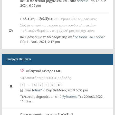
Re: Οι πολιτικοί μηχανικοί κα…
από
seismic
Παρ 12 Ιούλ
2024, 6:06 pm
Πολιτική - Εξελίξεις
231 Θέματα 2646 Δημοσιεύσεις
Συζήτηση επί των ευρύτερων συνδικαλιστικών-
πολιτικών θεμάτων στη σχολή μας και όχι μόνο
Re: Πρόγραμμα τηλεκατάρτισης
από
Sheldon Lee Cooper
Πέμ 11 Νοέμ 2021, 2:17 pm
Ενεργά θέματα
Αθλητικό Κέντρο ΕΜΠ
94 Απαντήσεις 160609 Προβολές
1
…
6
7
8
9
10
από
fotinit17
,
Κυρ 09 Μάιος 2010, 5:04 pm
Τελευταία δημοσίευση από
PyStudent
,
Τετ 20 Ιούλ 2022,
11:43 am
Ποια συγγράμματα να διαλέξω?