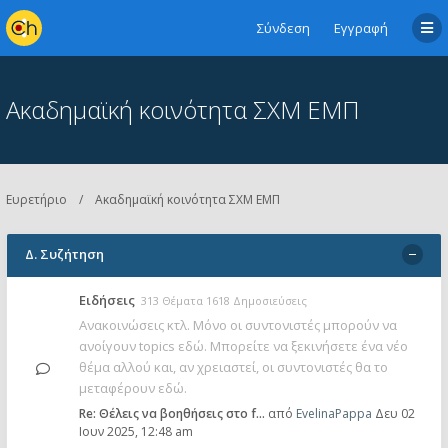
Σύνδεση
Εγγραφή
Ακαδημαϊκή κοινότητα ΣΧΜ ΕΜΠ
Ευρετήριο
Ακαδημαϊκή κοινότητα ΣΧΜ ΕΜΠ
Δ. Συζήτηση
Ειδήσεις
313 Θέματα 1618 Δημοσιεύσεις
Ανακοινώσεις κτλ. Μόνο οι συντονιστές μπορούν να
ανοίγουν topics εδώ. Μπορείτε να ξεκινήσετε ένα νέο
θέμα αλλού και, αν χρειαστεί, οι συντονιστές θα το
μεταφέρουν εδώ.
Re: Θέλεις να βοηθήσεις στο f…
από
EvelinaPappa
Δευ 02
Ιουν 2025, 12:48 am