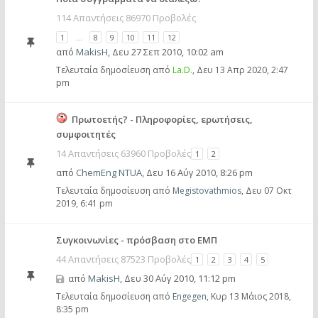
114 Απαντήσεις 86970 Προβολές
1
…
8
9
10
11
12
από
MakisH
,
Δευ 27 Σεπ 2010, 10:02 am
Τελευταία δημοσίευση από
La.D.
,
Δευ 13 Απρ 2020, 2:47
pm
Πρωτοετής? - Πληροφορίες, ερωτήσεις,
συμφοιτητές
14 Απαντήσεις 63960 Προβολές
1
2
από
ChemEng NTUA
,
Δευ 16 Αύγ 2010, 8:26 pm
Τελευταία δημοσίευση από
Megistovathmios
,
Δευ 07 Οκτ
2019, 6:41 pm
Συγκοινωνίες - πρόσβαση στο ΕΜΠ
44 Απαντήσεις 87523 Προβολές
1
2
3
4
5
από
MakisH
,
Δευ 30 Αύγ 2010, 11:12 pm
Τελευταία δημοσίευση από
Engegen
,
Κυρ 13 Μάιος 2018,
8:35 pm