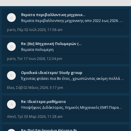
θεματα περιβαλλοντικη μηχανικ…
θεματα περιβαλλοντκης μηχανικης απο 2022 εως 2026. Δεν ειναι μεσα του Σεπτεμβιου του 2025. Αν τα εχει καποιος ας τα ανε
paris
,
Πέμ 02 Ιούλ 2026, 11:58 am
Re: [6o] Mηχανική Πολυμερών (…
θεματα πολυμερη
paris
,
Τετ 17 Ιουν 2026, 12:34 pm
Ομαδικά ιδιαίτερα/ Study group
Έχοντας φτάσει πια 8ο έτος , χρωστώντας ακόμη πολλά και χωρίς καμία όρεξη ούτε να διαβάσω μόνος μου ούτε να παρακολουθήσ
Elias
,
Σάβ 02 Μάιος 2026, 5:17 pm
Re: Ιδιαίτερα μαθήματα
Υποψήφιος Διδάκτορας, Χημικός Μηχανικός ΕΜΠ Παραδίδω ιδιαίτερα μαθήματα μέσης και ανώτατης εκπαίδευσης σε θετικές και τε
AlexS
,
Τρί 03 Μαρ 2026, 11:28 am
Re: [5ο] Επιλεγμένα Θέματα Βι…