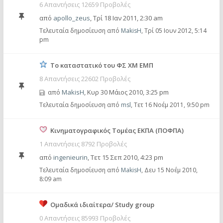
6 Απαντήσεις 12659 Προβολές
από
apollo_zeus
,
Τρί 18 Ιαν 2011, 2:30 am
Τελευταία δημοσίευση από
MakisH
,
Τρί 05 Ιουν 2012, 5:14
pm
Το καταστατικό του ΦΣ ΧΜ ΕΜΠ
8 Απαντήσεις 22602 Προβολές
από
MakisH
,
Κυρ 30 Μάιος 2010, 3:25 pm
Τελευταία δημοσίευση από
msl
,
Τετ 16 Νοέμ 2011, 9:50 pm
Kινηματογραφικός Τομέας ΕΚΠΑ (ΠΟΦΠΑ)
1 Απαντήσεις 8792 Προβολές
από
ingenieurin
,
Τετ 15 Σεπ 2010, 4:23 pm
Τελευταία δημοσίευση από
MakisH
,
Δευ 15 Νοέμ 2010,
8:09 am
Ομαδικά ιδιαίτερα/ Study group
0 Απαντήσεις 85993 Προβολές