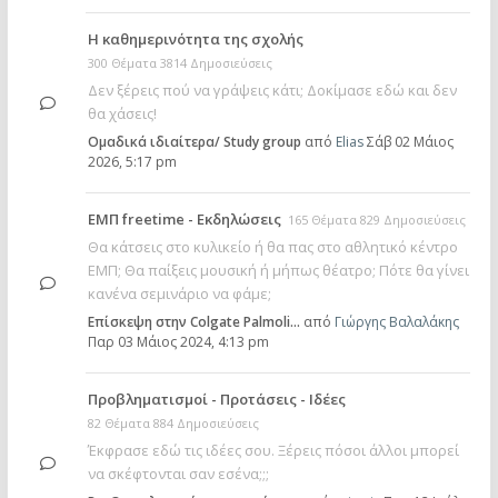
Η καθημερινότητα της σχολής
300 Θέματα 3814 Δημοσιεύσεις
Δεν ξέρεις πού να γράψεις κάτι; Δοκίμασε εδώ και δεν
θα χάσεις!
Ομαδικά ιδιαίτερα/ Study group
από
Elias
Σάβ 02 Μάιος
2026, 5:17 pm
ΕΜΠ freetime - Εκδηλώσεις
165 Θέματα 829 Δημοσιεύσεις
Θα κάτσεις στο κυλικείο ή θα πας στο αθλητικό κέντρο
ΕΜΠ; Θα παίξεις μουσική ή μήπως θέατρο; Πότε θα γίνει
κανένα σεμινάριο να φάμε;
Επίσκεψη στην Colgate Palmoli…
από
Γιώργης Βαλαλάκης
Παρ 03 Μάιος 2024, 4:13 pm
Προβληματισμοί - Προτάσεις - Ιδέες
82 Θέματα 884 Δημοσιεύσεις
Έκφρασε εδώ τις ιδέες σου. Ξέρεις πόσοι άλλοι μπορεί
να σκέφτονται σαν εσένα;;;