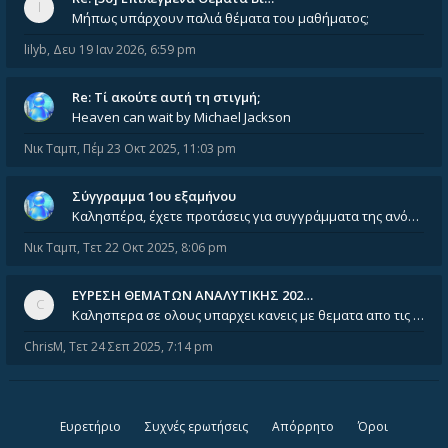
Μήπως υπάρχουν παλιά θέματα του μαθήματος;
lilyb
,
Δευ 19 Ιαν 2026, 6:59 pm
Re: Tί ακούτε αυτή τη στιγμή;
Heaven can wait by Michael Jackson
Νικ Ταμπ
,
Πέμ 23 Οκτ 2025, 11:03 pm
Σύγγραμμα 1ου εξαμήνου
Καλησπέρα, έχετε προτάσεις για συγγράμματα της ανόργανης χημείας? Είμαι ανάμεσα σε Λιοδάκη, Chung και Atkins
Νικ Ταμπ
,
Τετ 22 Οκτ 2025, 8:06 pm
ΕΥΡΕΣΗ ΘΕΜΑΤΩΝ ΑΝΑΛΥΤΙΚΗΣ 202…
Καλησπερα σε ολους υπαρχει κανεις με θεματα απο τις εξετασεις του ιουνιου και σεπτεμβρίου για την αναλυτικη χημεια
ChrisM
,
Τετ 24 Σεπ 2025, 7:14 pm
Ευρετήριο
Συχνές ερωτήσεις
Απόρρητο
Όροι