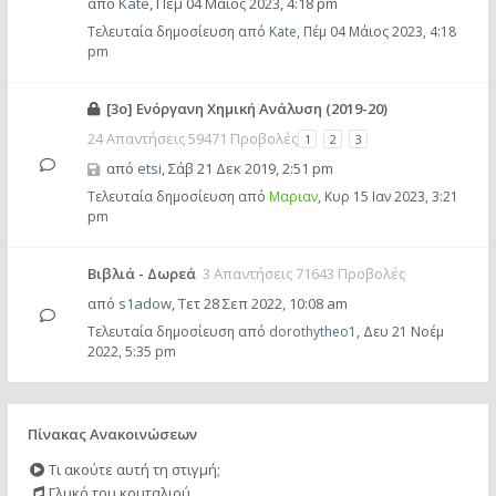
από
Kate
,
Πέμ 04 Μάιος 2023, 4:18 pm
Τελευταία δημοσίευση από
Kate
,
Πέμ 04 Μάιος 2023, 4:18
pm
[3ο] Ενόργανη Χημική Ανάλυση (2019-20)
24 Απαντήσεις 59471 Προβολές
1
2
3
από
etsi
,
Σάβ 21 Δεκ 2019, 2:51 pm
Τελευταία δημοσίευση από
Μαριαν
,
Κυρ 15 Ιαν 2023, 3:21
pm
Βιβλιά - Δωρεά
3 Απαντήσεις 71643 Προβολές
από
s1adow
,
Τετ 28 Σεπ 2022, 10:08 am
Τελευταία δημοσίευση από
dorothytheo1
,
Δευ 21 Νοέμ
2022, 5:35 pm
Πίνακας Ανακοινώσεων
Τι ακούτε αυτή τη στιγμή;
Γλυκό του κουταλιού