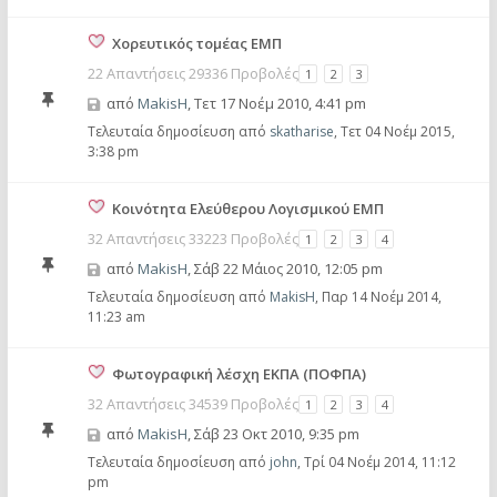
Χορευτικός τομέας ΕΜΠ
22 Απαντήσεις 29336 Προβολές
1
2
3
από
MakisH
,
Τετ 17 Νοέμ 2010, 4:41 pm
Τελευταία δημοσίευση από
skatharise
,
Τετ 04 Νοέμ 2015,
3:38 pm
Κοινότητα Ελεύθερου Λογισμικού ΕΜΠ
32 Απαντήσεις 33223 Προβολές
1
2
3
4
από
MakisH
,
Σάβ 22 Μάιος 2010, 12:05 pm
Τελευταία δημοσίευση από
MakisH
,
Παρ 14 Νοέμ 2014,
11:23 am
Φωτογραφική λέσχη ΕΚΠΑ (ΠΟΦΠΑ)
32 Απαντήσεις 34539 Προβολές
1
2
3
4
από
MakisH
,
Σάβ 23 Οκτ 2010, 9:35 pm
Τελευταία δημοσίευση από
john
,
Τρί 04 Νοέμ 2014, 11:12
pm