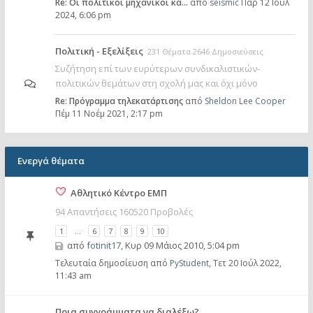
Re: Οι πολιτικοί μηχανικοί κα…
από
seismic
Παρ 12 Ιούλ
2024, 6:06 pm
Πολιτική - Εξελίξεις
231 Θέματα 2646 Δημοσιεύσεις
Συζήτηση επί των ευρύτερων συνδικαλιστικών-
πολιτικών θεμάτων στη σχολή μας και όχι μόνο
Re: Πρόγραμμα τηλεκατάρτισης
από
Sheldon Lee Cooper
Πέμ 11 Νοέμ 2021, 2:17 pm
Ενεργά θέματα
Αθλητικό Κέντρο ΕΜΠ
94 Απαντήσεις 160520 Προβολές
1
…
6
7
8
9
10
από
fotinit17
,
Κυρ 09 Μάιος 2010, 5:04 pm
Τελευταία δημοσίευση από
PyStudent
,
Τετ 20 Ιούλ 2022,
11:43 am
Ποια συγγράμματα να διαλέξω?