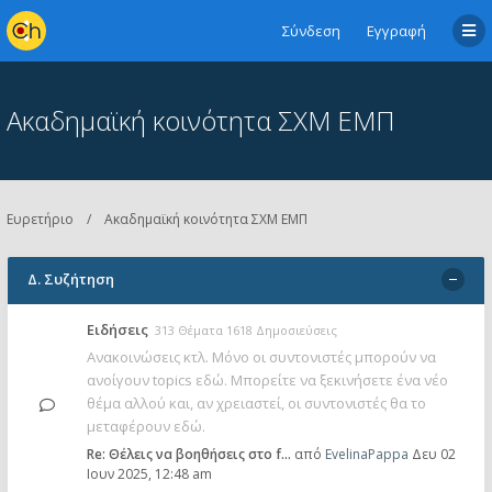
Σύνδεση
Εγγραφή
Ακαδημαϊκή κοινότητα ΣΧΜ ΕΜΠ
Ευρετήριο
Ακαδημαϊκή κοινότητα ΣΧΜ ΕΜΠ
Δ. Συζήτηση
Ειδήσεις
313 Θέματα 1618 Δημοσιεύσεις
Ανακοινώσεις κτλ. Μόνο οι συντονιστές μπορούν να
ανοίγουν topics εδώ. Μπορείτε να ξεκινήσετε ένα νέο
θέμα αλλού και, αν χρειαστεί, οι συντονιστές θα το
μεταφέρουν εδώ.
Re: Θέλεις να βοηθήσεις στο f…
από
EvelinaPappa
Δευ 02
Ιουν 2025, 12:48 am