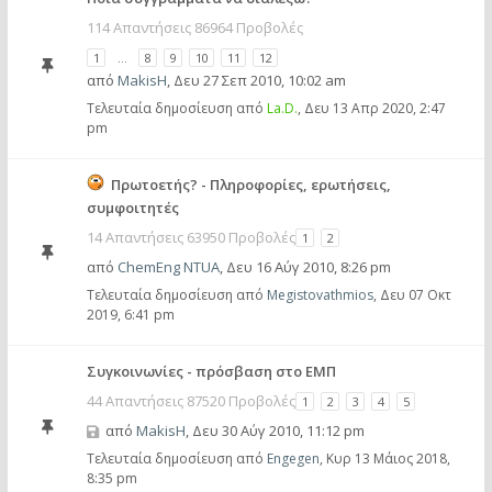
114 Απαντήσεις 86964 Προβολές
1
…
8
9
10
11
12
από
MakisH
,
Δευ 27 Σεπ 2010, 10:02 am
Τελευταία δημοσίευση από
La.D.
,
Δευ 13 Απρ 2020, 2:47
pm
Πρωτοετής? - Πληροφορίες, ερωτήσεις,
συμφοιτητές
14 Απαντήσεις 63950 Προβολές
1
2
από
ChemEng NTUA
,
Δευ 16 Αύγ 2010, 8:26 pm
Τελευταία δημοσίευση από
Megistovathmios
,
Δευ 07 Οκτ
2019, 6:41 pm
Συγκοινωνίες - πρόσβαση στο ΕΜΠ
44 Απαντήσεις 87520 Προβολές
1
2
3
4
5
από
MakisH
,
Δευ 30 Αύγ 2010, 11:12 pm
Τελευταία δημοσίευση από
Engegen
,
Κυρ 13 Μάιος 2018,
8:35 pm