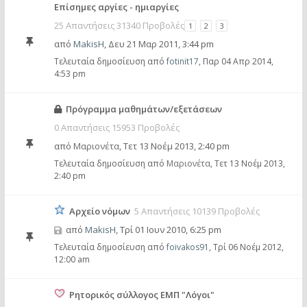
Επίσημες αργίες - ημιαργίες
25 Απαντήσεις 31340 Προβολές
1
2
3
από
MakisH
,
Δευ 21 Μαρ 2011, 3:44 pm
Τελευταία δημοσίευση από
fotinit17
,
Παρ 04 Απρ 2014,
4:53 pm
Πρόγραμμα μαθημάτων/εξετάσεων
0 Απαντήσεις 15953 Προβολές
από
Μαριονέτα
,
Τετ 13 Νοέμ 2013, 2:40 pm
Τελευταία δημοσίευση από
Μαριονέτα
,
Τετ 13 Νοέμ 2013,
2:40 pm
Αρχείο νόμων
5 Απαντήσεις 10139 Προβολές
από
MakisH
,
Τρί 01 Ιουν 2010, 6:25 pm
Τελευταία δημοσίευση από
foivakos91
,
Τρί 06 Νοέμ 2012,
12:00 am
Ρητορικός σύλλογος ΕΜΠ "Λόγοι"