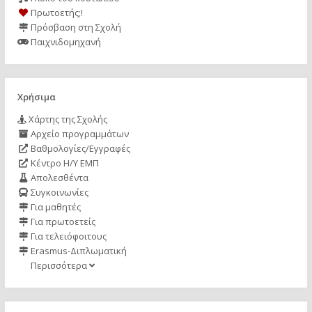
Πρωτοετής;!
Πρόσβαση στη Σχολή
Παιχνιδομηχανή
Χρήσιμα
Χάρτης της Σχολής
Αρχείο προγραμμάτων
Βαθμολογίες/Εγγραφές
Κέντρο Η/Υ ΕΜΠ
Απολεσθέντα
Συγκοινωνίες
Για μαθητές
Για πρωτοετείς
Για τελειόφοιτους
Erasmus-Διπλωματική
Περισσότερα