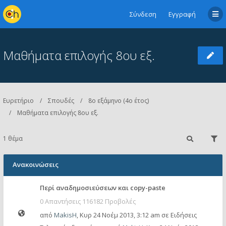
Σύνδεση
Εγγραφή
Μαθήματα επιλογής 8ου εξ.
Ευρετήριο
Σπουδές
8ο εξάμηνο (4ο έτος)
Μαθήματα επιλογής 8ου εξ.
1 θέμα
Ανακοινώσεις
Περί αναδημοσιεύσεων και copy-paste
0 Απαντήσεις 116182 Προβολές
από
MakisH
,
Κυρ 24 Νοέμ 2013, 3:12 am
σε
Ειδήσεις