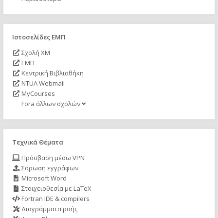
Ιστοσελίδες ΕΜΠ
Σχολή ΧΜ
ΕΜΠ
Κεντρική Βιβλιοθήκη
NTUA Webmail
MyCourses
Fora άλλων σχολών
Τεχνικά Θέματα
Πρόσβαση μέσω VPN
Σάρωση εγγράφων
Microsoft Word
Στοιχειοθεσία με LaTeX
Fortran IDE & compilers
Διαγράμματα ροής