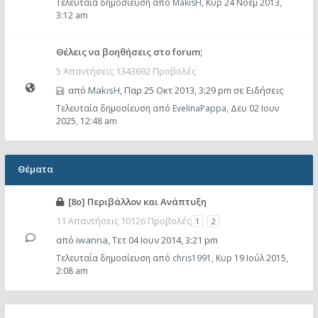
Τελευταία δημοσίευση από
MakisH
,
Κυρ 24 Νοέμ 2013,
3:12 am
Θέλεις να βοηθήσεις στο forum;
5 Απαντήσεις 1343692 Προβολές
από
MakisH
,
Παρ 25 Οκτ 2013, 3:29 pm
σε
Ειδήσεις
Τελευταία δημοσίευση από
EvelinaPappa
,
Δευ 02 Ιουν
2025, 12:48 am
Θέματα
[8ο] Περιβάλλον και Ανάπτυξη
11 Απαντήσεις 10126 Προβολές
1
2
από
iwanna
,
Τετ 04 Ιουν 2014, 3:21 pm
Τελευταία δημοσίευση από
chris1991
,
Κυρ 19 Ιούλ 2015,
2:08 am