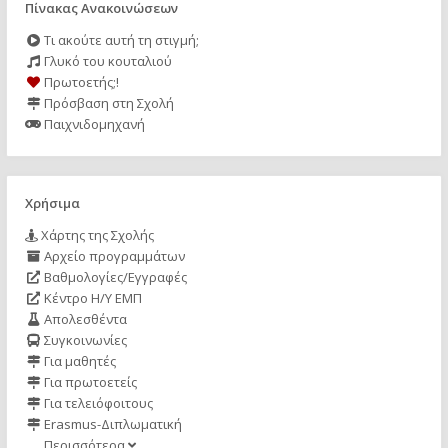
Πίνακας Ανακοινώσεων
Τι ακούτε αυτή τη στιγμή;
Γλυκό του κουταλιού
Πρωτοετής;!
Πρόσβαση στη Σχολή
Παιχνιδομηχανή
Χρήσιμα
Χάρτης της Σχολής
Αρχείο προγραμμάτων
Βαθμολογίες/Εγγραφές
Κέντρο Η/Υ ΕΜΠ
Απολεσθέντα
Συγκοινωνίες
Για μαθητές
Για πρωτοετείς
Για τελειόφοιτους
Erasmus-Διπλωματική
Περισσότερα