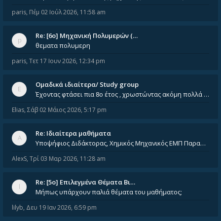
paris
,
Πέμ 02 Ιούλ 2026, 11:58 am
Re: [6o] Mηχανική Πολυμερών (…
θεματα πολυμερη
paris
,
Τετ 17 Ιουν 2026, 12:34 pm
Ομαδικά ιδιαίτερα/ Study group
Έχοντας φτάσει πια 8ο έτος , χρωστώντας ακόμη πολλά και χωρίς καμία όρεξη ούτε να διαβάσω μόνος μου ούτε να παρακολουθήσ
Elias
,
Σάβ 02 Μάιος 2026, 5:17 pm
Re: Ιδιαίτερα μαθήματα
Υποψήφιος Διδάκτορας, Χημικός Μηχανικός ΕΜΠ Παραδίδω ιδιαίτερα μαθήματα μέσης και ανώτατης εκπαίδευσης σε θετικές και τε
AlexS
,
Τρί 03 Μαρ 2026, 11:28 am
Re: [5ο] Επιλεγμένα Θέματα Βι…
Μήπως υπάρχουν παλιά θέματα του μαθήματος;
lilyb
,
Δευ 19 Ιαν 2026, 6:59 pm