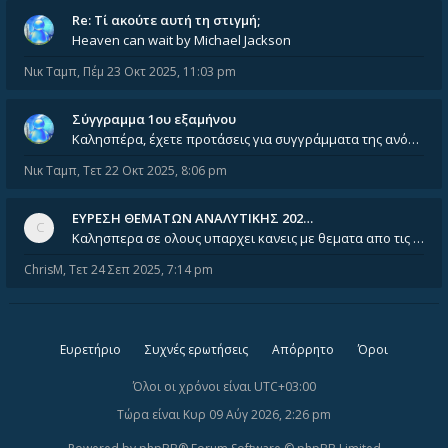
Re: Tί ακούτε αυτή τη στιγμή;
Heaven can wait by Michael Jackson
Νικ Ταμπ
,
Πέμ 23 Οκτ 2025, 11:03 pm
Σύγγραμμα 1ου εξαμήνου
Καλησπέρα, έχετε προτάσεις για συγγράμματα της ανόργανης χημείας? Είμαι ανάμεσα σε Λιοδάκη, Chung και Atkins
Νικ Ταμπ
,
Τετ 22 Οκτ 2025, 8:06 pm
ΕΥΡΕΣΗ ΘΕΜΑΤΩΝ ΑΝΑΛΥΤΙΚΗΣ 202…
Καλησπερα σε ολους υπαρχει κανεις με θεματα απο τις εξετασεις του ιουνιου και σεπτεμβρίου για την αναλυτικη χημεια
ChrisM
,
Τετ 24 Σεπ 2025, 7:14 pm
Ευρετήριο
Συχνές ερωτήσεις
Απόρρητο
Όροι
Όλοι οι χρόνοι είναι
UTC+03:00
Τώρα είναι Κυρ 09 Αύγ 2026, 2:26 pm