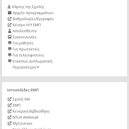
Χάρτης της Σχολής
Αρχείο προγραμμάτων
Βαθμολογίες/Εγγραφές
Κέντρο Η/Υ ΕΜΠ
Απολεσθέντα
Συγκοινωνίες
Για μαθητές
Για πρωτοετείς
Για τελειόφοιτους
Erasmus-Διπλωματική
Περισσότερα
Ιστοσελίδες ΕΜΠ
Σχολή ΧΜ
ΕΜΠ
Κεντρική Βιβλιοθήκη
NTUA Webmail
MyCourses