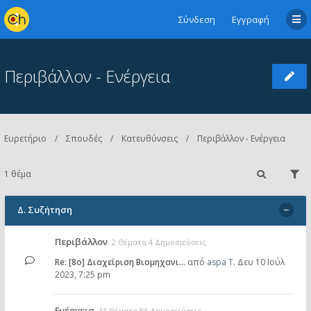
Σύνδεση
Εγγραφή
Περιβάλλον - Ενέργεια
Ευρετήριο
Σπουδές
Κατευθύνσεις
Περιβάλλον - Ενέργεια
1 θέμα
Δ. Συζήτηση
Περιβάλλον
2 Θέματα 4 Δημοσιεύσεις
Re: [8ο] Διαχείριση Βιομηχανι…
από
aspa T.
Δευ 10 Ιούλ
2023, 7:25 pm
Ενέργεια
11 Θέματα 83 Δημοσιεύσεις