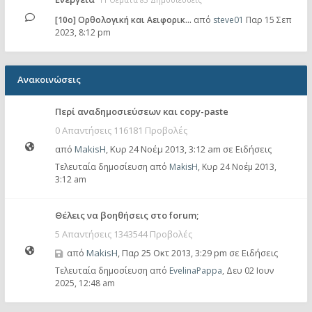
[10o] Ορθολογική και Αειφορικ…
από
steve01
Παρ 15 Σεπ
2023, 8:12 pm
Ανακοινώσεις
Περί αναδημοσιεύσεων και copy-paste
0 Απαντήσεις 116181 Προβολές
από
MakisH
,
Κυρ 24 Νοέμ 2013, 3:12 am
σε
Ειδήσεις
Τελευταία δημοσίευση από
MakisH
,
Κυρ 24 Νοέμ 2013,
3:12 am
Θέλεις να βοηθήσεις στο forum;
5 Απαντήσεις 1343544 Προβολές
από
MakisH
,
Παρ 25 Οκτ 2013, 3:29 pm
σε
Ειδήσεις
Τελευταία δημοσίευση από
EvelinaPappa
,
Δευ 02 Ιουν
2025, 12:48 am