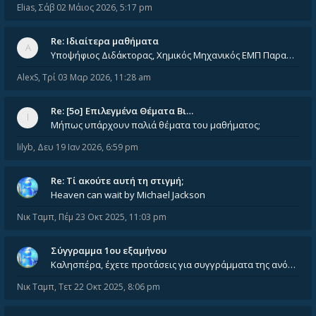
Elias
,
Σάβ 02 Μάιος 2026, 5:17 pm
Re: Ιδιαίτερα μαθήματα
Υποψήφιος Διδάκτορας, Χημικός Μηχανικός ΕΜΠ Παραδίδω ιδιαίτερα μαθήματα μέσης και ανώτατης εκπαίδευσης σε θετικές και τε
AlexS
,
Τρί 03 Μαρ 2026, 11:28 am
Re: [5ο] Επιλεγμένα Θέματα Βι…
Μήπως υπάρχουν παλιά θέματα του μαθήματος;
lilyb
,
Δευ 19 Ιαν 2026, 6:59 pm
Re: Tί ακούτε αυτή τη στιγμή;
Heaven can wait by Michael Jackson
Νικ Ταμπ
,
Πέμ 23 Οκτ 2025, 11:03 pm
Σύγγραμμα 1ου εξαμήνου
Καλησπέρα, έχετε προτάσεις για συγγράμματα της ανόργανης χημείας? Είμαι ανάμεσα σε Λιοδάκη, Chung και Atkins
Νικ Ταμπ
,
Τετ 22 Οκτ 2025, 8:06 pm