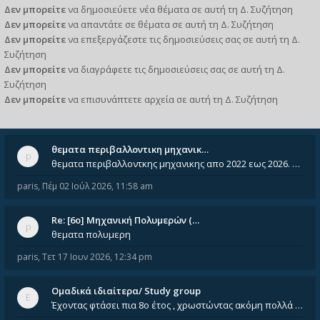
Δεν μπορείτε
να δημοσιεύετε νέα θέματα σε αυτή τη Δ. Συζήτηση
Δεν μπορείτε
να απαντάτε σε θέματα σε αυτή τη Δ. Συζήτηση
Δεν μπορείτε
να επεξεργάζεστε τις δημοσιεύσεις σας σε αυτή τη Δ.
Συζήτηση
Δεν μπορείτε
να διαγράφετε τις δημοσιεύσεις σας σε αυτή τη Δ.
Συζήτηση
Δεν μπορείτε
να επισυνάπτετε αρχεία σε αυτή τη Δ. Συζήτηση
θεματα περιβαλλοντικη μηχανικ…
θεματα περιβαλλοντκης μηχανικης απο 2022 εως 2026. Δεν ειναι μεσα του Σεπτεμβιου του 2025. Αν τα εχει καποιος ας τα ανε
paris
,
Πέμ 02 Ιούλ 2026, 11:58 am
Re: [6o] Mηχανική Πολυμερών (…
θεματα πολυμερη
paris
,
Τετ 17 Ιουν 2026, 12:34 pm
Ομαδικά ιδιαίτερα/ Study group
Έχοντας φτάσει πια 8ο έτος , χρωστώντας ακόμη πολλά και χωρίς καμία όρεξη ούτε να διαβάσω μόνος μου ούτε να παρακολουθήσ