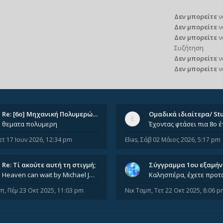
Δεν μπορείτε
ν
Δεν μπορείτε
ν
Δεν μπορείτε
ν
Συζήτηση
Δεν μπορείτε
ν
Δεν μπορείτε
ν
Re: [6o] Mηχανική Πολυμερών (…
θεματα πολυμερη
ετ 17 Ιουν 2026, 12:34 pm
Elias
,
Σάβ 02 Μάιος 2026, 5:17 pm
Re: Tί ακούτε αυτή τη στιγμή;
Σύγγραμμα 1ου εξαμή
Heaven can wait by Michael Jackson
μπ
,
Πέμ 23 Οκτ 2025, 11:03 pm
Νικ Ταμπ
,
Τετ 22 Οκτ 2025, 8:06 p