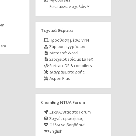
MyCourses
Fora άλλων σχολών
 pm
Τεχνικά Θέματα
Πρόσβαση μέσω VPN
1 am
Σάρωση εγγράφων
Microsoft Word
Στοιχειοθεσία με LaTeX
Fortran IDE & compilers
Διαγράμματα ροής
Aspen Plus
ChemEng NTUA Forum
Ξεκινώντας στο Forum
Συχνές ερωτήσεις
Θέλω να βοηθήσω!
English