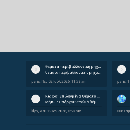
θεματα περιβαλλοντικη μηχανικ…
θεματα περιβαλλοντκης μηχανικης απο 2022 εως 2026. Δεν ειναι μεσα του Σεπτεμβιου του 2025. Αν τα εχει καποιος ας τα ανε
paris
,
Πέμ 02 Ιούλ 2026, 11:58 am
paris
,
Τ
Re: [5ο] Επιλεγμένα Θέματα Βι…
Μήπως υπάρχουν παλιά θέματα του μαθήματος;
lilyb
,
Δευ 19 Ιαν 2026, 6:59 pm
Νικ Τα