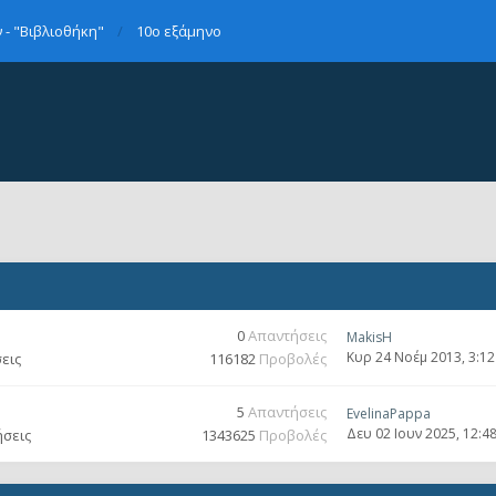
- "Βιβλιοθήκη"
10ο εξάμηνο
0
Απαντήσεις
MakisH
Κυρ 24 Νοέμ 2013, 3:1
εις
116182
Προβολές
5
Απαντήσεις
EvelinaPappa
Δευ 02 Ιουν 2025, 12:4
ήσεις
1343625
Προβολές