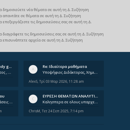
α δημοσιεύετε νέα θέματα σε αυτή τη Δ. Συζήτηση
α απαντάτε σε θέματα σε αυτή τη Δ. Συζήτηση
α επεξεργάζεστε τις δημοσιεύσεις σας σε αυτή τη Δ.
α διαγράφετε τις δημοσιεύσεις σας σε αυτή τη Δ. Συζήτηση
α επισυνάπτετε αρχεία σε αυτή τη Δ. Συζήτηση
Ομαδικά ιδιαίτερα/ Study group
Re: Ιδιαίτερα μαθήματα
Έχοντας φτάσει πια 8ο έτος , χρωστώντας ακόμη πολλά και χωρίς καμία όρεξη ούτε να διαβάσω μόνος μου ούτε να παρακολουθήσ
Υποψήφιος Διδάκτορας, Χημικός Μηχανικός ΕΜΠ Παραδίδω ιδιαίτερα μαθήματα μέσης και ανώτατης εκπαίδευσης σε θετικές και τε
AlexS
,
Τρί 03 Μαρ 2026, 11:28 am
νου
ΕΥΡΕΣΗ ΘΕΜΑΤΩΝ ΑΝΑΛΥΤΙΚΗΣ 202…
Καλησπέρα, έχετε προτάσεις για συγγράμματα της ανόργανης χημείας? Είμαι ανάμεσα σε Λιοδάκη, Chung και Atkins
Καλησπερα σε ολους υπαρχει κανεις με θεματα απο τις εξετασεις του ιουνιου και σεπτεμβρίου για την αναλυτικη χημεια
m
ChrisM
,
Τετ 24 Σεπ 2025, 7:14 pm