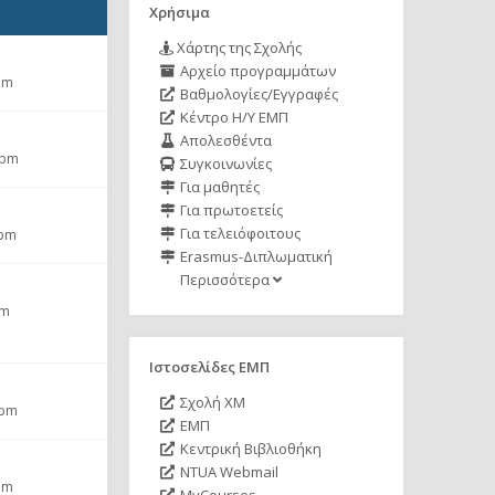
Χρήσιμα
Χάρτης της Σχολής
Αρχείο προγραμμάτων
pm
Βαθμολογίες/Εγγραφές
Κέντρο Η/Υ ΕΜΠ
Απολεσθέντα
 pm
Συγκοινωνίες
Για μαθητές
Για πρωτοετείς
Για τελειόφοιτους
 pm
Erasmus-Διπλωματική
Περισσότερα
pm
Ιστοσελίδες ΕΜΠ
Σχολή ΧΜ
 pm
ΕΜΠ
Κεντρική Βιβλιοθήκη
NTUA Webmail
pm