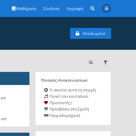
Μαθήματα
Σύνδεση
Εγγραφή
Κλειδωμένο
Πίνακας Ανακοινώσεων
Τι ακούτε αυτή τη στιγμή;
Γλυκό του κουταλιού
2 am
Πρωτοετής;!
Πρόσβαση στη Σχολή
Παιχνιδομηχανή
8 am