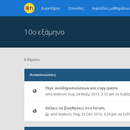
Ευρετήριο
Σπουδές
Καρτέλες μαθημάτων 
10ο εξάμηνο
8 θέματα
Ανακοινώσεις
Περί αναδημοσιεύσεων και copy-paste
από
MakisH
,
Κυρ 24 Νοέμ 2013, 3:12 am
σε
Ειδήσ
Θέλεις να βοηθήσεις στο forum;
από
MakisH
,
Παρ 25 Οκτ 2013, 3:29 pm
σε
Ειδ