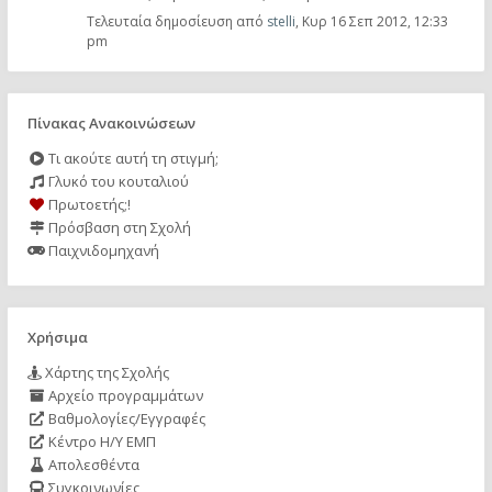
Τελευταία δημοσίευση από
stelli
,
Κυρ 16 Σεπ 2012, 12:33
pm
Πίνακας Ανακοινώσεων
Τι ακούτε αυτή τη στιγμή;
Γλυκό του κουταλιού
Πρωτοετής;!
Πρόσβαση στη Σχολή
Παιχνιδομηχανή
Χρήσιμα
Χάρτης της Σχολής
Αρχείο προγραμμάτων
Βαθμολογίες/Εγγραφές
Κέντρο Η/Υ ΕΜΠ
Απολεσθέντα
Συγκοινωνίες