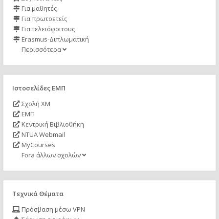
Για μαθητές
Για πρωτοετείς
Για τελειόφοιτους
Erasmus-Διπλωματική
Περισσότερα
Ιστοσελίδες ΕΜΠ
Σχολή ΧΜ
ΕΜΠ
Κεντρική Βιβλιοθήκη
NTUA Webmail
MyCourses
Fora άλλων σχολών
Τεχνικά Θέματα
Πρόσβαση μέσω VPN