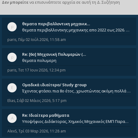
Δεν μπορείτε
να επισυνάπτετε αρχεία σε αυτή τη Δ. Συζήτηση
θεματα περιβαλλοντικη μηχανικ…
θεματα περιβαλλοντκης μηχανικης απο 2022 εως 2026. Δεν ειναι μεσα του Σεπτεμβιου του 2025. Αν τα εχει καποιος ας τα ανε
paris
,
Πέμ 02 Ιούλ 2026, 11:58 am
Re: [6o] Mηχανική Πολυμερών (…
θεματα πολυμερη
paris
,
Τετ 17 Ιουν 2026, 12:34 pm
Ομαδικά ιδιαίτερα/ Study group
Έχοντας φτάσει πια 8ο έτος , χρωστώντας ακόμη πολλά και χωρίς καμία όρεξη ούτε να διαβάσω μόνος μου ούτε να παρακολουθήσ
Elias
,
Σάβ 02 Μάιος 2026, 5:17 pm
Re: Ιδιαίτερα μαθήματα
Υποψήφιος Διδάκτορας, Χημικός Μηχανικός ΕΜΠ Παραδίδω ιδιαίτερα μαθήματα μέσης και ανώτατης εκπαίδευσης σε θετικές και τε
AlexS
,
Τρί 03 Μαρ 2026, 11:28 am