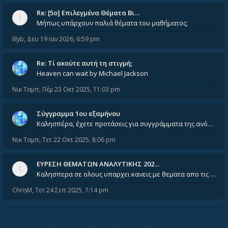
Re: [5ο] Επιλεγμένα Θέματα Βι…
Μήπως υπάρχουν παλιά θέματα του μαθήματος;
lilyb
,
Δευ 19 Ιαν 2026, 6:59 pm
Re: Tί ακούτε αυτή τη στιγμή;
Heaven can wait by Michael Jackson
Νικ Ταμπ
,
Πέμ 23 Οκτ 2025, 11:03 pm
Σύγγραμμα 1ου εξαμήνου
Καλησπέρα, έχετε προτάσεις για συγγράμματα της ανόργανης χημείας? Είμαι ανάμεσα σε Λιοδάκη, Chung και Atkins
Νικ Ταμπ
,
Τετ 22 Οκτ 2025, 8:06 pm
ΕΥΡΕΣΗ ΘΕΜΑΤΩΝ ΑΝΑΛΥΤΙΚΗΣ 202…
Καλησπερα σε ολους υπαρχει κανεις με θεματα απο τις εξετασεις του ιουνιου και σεπτεμβρίου για την αναλυτικη χημεια
ChrisM
,
Τετ 24 Σεπ 2025, 7:14 pm