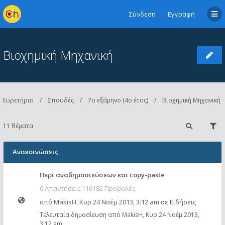
Σύνδεση
Εγγραφή
Βιοχημική Μηχανική
Ευρετήριο
Σπουδές
7ο εξάμηνο (4ο έτος)
Βιοχημική Μηχανική
11 θέματα
Ανακοινώσεις
Περί αναδημοσιεύσεων και copy-paste
0 Απαντήσεις 116182 Προβολές
από
MakisH
,
Κυρ 24 Νοέμ 2013, 3:12 am
σε
Ειδήσεις
Τελευταία δημοσίευση από
MakisH
,
Κυρ 24 Νοέμ 2013,
3:12 am