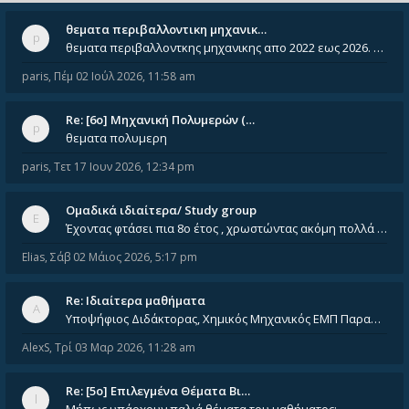
θεματα περιβαλλοντικη μηχανικ…
θεματα περιβαλλοντκης μηχανικης απο 2022 εως 2026. Δεν ειναι μεσα του Σεπτεμβιου του 2025. Αν τα εχει καποιος ας τα ανε
paris
,
Πέμ 02 Ιούλ 2026, 11:58 am
Re: [6o] Mηχανική Πολυμερών (…
θεματα πολυμερη
paris
,
Τετ 17 Ιουν 2026, 12:34 pm
Ομαδικά ιδιαίτερα/ Study group
Έχοντας φτάσει πια 8ο έτος , χρωστώντας ακόμη πολλά και χωρίς καμία όρεξη ούτε να διαβάσω μόνος μου ούτε να παρακολουθήσ
Elias
,
Σάβ 02 Μάιος 2026, 5:17 pm
Re: Ιδιαίτερα μαθήματα
Υποψήφιος Διδάκτορας, Χημικός Μηχανικός ΕΜΠ Παραδίδω ιδιαίτερα μαθήματα μέσης και ανώτατης εκπαίδευσης σε θετικές και τε
AlexS
,
Τρί 03 Μαρ 2026, 11:28 am
Re: [5ο] Επιλεγμένα Θέματα Βι…