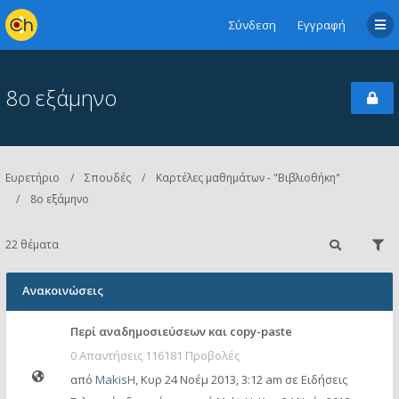
Σύνδεση
Εγγραφή
8ο εξάμηνο
Ευρετήριο
Σπουδές
Καρτέλες μαθημάτων - "Βιβλιοθήκη"
8ο εξάμηνο
22 θέματα
Ανακοινώσεις
Περί αναδημοσιεύσεων και copy-paste
0 Απαντήσεις 116181 Προβολές
από
MakisH
,
Κυρ 24 Νοέμ 2013, 3:12 am
σε
Ειδήσεις