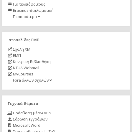
Για τελειόφοιτους
Erasmus-Διπλωματική
Περισσότερα
Ιστοσελίδες ΕΜΠ
Σχολή ΧΜ
ΕΜΠ
Κεντρική Βιβλιοθήκη
NTUA Webmail
MyCourses
Fora άλλων σχολών
Τεχνικά Θέματα
Πρόσβαση μέσω VPN
Σάρωση εγγράφων
Microsoft Word
Στοιχειοθεσία με LaTeX