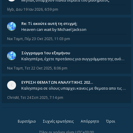
Μήπως υπάρχουν παλιά θέματα του μαθήματος;
lilyb
,
Δευ 19 Ιαν 2026, 6:59 pm
Re: Tί ακούτε αυτή τη στιγμή;
Heaven can wait by Michael Jackson
Νικ Ταμπ
,
Πέμ 23 Οκτ 2025, 11:03 pm
Σύγγραμμα 1ου εξαμήνου
Καλησπέρα, έχετε προτάσεις για συγγράμματα της ανόργανης χημείας? Είμαι ανάμεσα σε Λιοδάκη, Chung και Atkins
Νικ Ταμπ
,
Τετ 22 Οκτ 2025, 8:06 pm
ΕΥΡΕΣΗ ΘΕΜΑΤΩΝ ΑΝΑΛΥΤΙΚΗΣ 202…
Καλησπερα σε ολους υπαρχει κανεις με θεματα απο τις εξετασεις του ιουνιου και σεπτεμβρίου για την αναλυτικη χημεια
ChrisM
,
Τετ 24 Σεπ 2025, 7:14 pm
Ευρετήριο
Συχνές ερωτήσεις
Απόρρητο
Όροι
Όλοι οι χρόνοι είναι
UTC+03:00