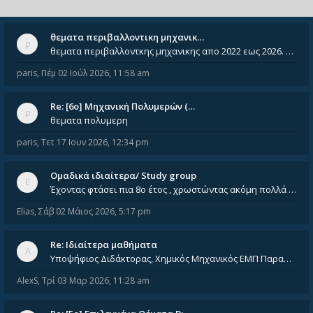
θεματα περιβαλλοντικη μηχανικ…
θεματα περιβαλλοντκης μηχανικης απο 2022 εως 2026. Δεν ειναι μεσα του Σεπτεμβιου του 2025. Αν τα εχει καποιος ας τα ανε
paris
,
Πέμ 02 Ιούλ 2026, 11:58 am
Re: [6o] Mηχανική Πολυμερών (…
θεματα πολυμερη
paris
,
Τετ 17 Ιουν 2026, 12:34 pm
Ομαδικά ιδιαίτερα/ Study group
Έχοντας φτάσει πια 8ο έτος , χρωστώντας ακόμη πολλά και χωρίς καμία όρεξη ούτε να διαβάσω μόνος μου ούτε να παρακολουθήσ
Elias
,
Σάβ 02 Μάιος 2026, 5:17 pm
Re: Ιδιαίτερα μαθήματα
Υποψήφιος Διδάκτορας, Χημικός Μηχανικός ΕΜΠ Παραδίδω ιδιαίτερα μαθήματα μέσης και ανώτατης εκπαίδευσης σε θετικές και τε
AlexS
,
Τρί 03 Μαρ 2026, 11:28 am