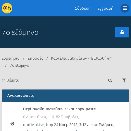
Σύνδεση
Εγγραφή
7ο εξάμηνο
Ευρετήριο
Σπουδές
Καρτέλες μαθημάτων - "Βιβλιοθήκη"
7ο εξάμηνο
11 θέματα
Ανακοινώσεις
Περί αναδημοσιεύσεων και copy-paste
0 Απαντήσεις 116182 Προβολές
από
MakisH
,
Κυρ 24 Νοέμ 2013, 3:12 am
σε
Ειδήσεις