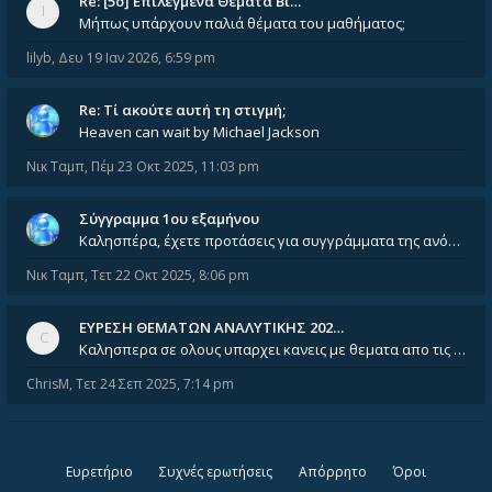
Re: [5ο] Επιλεγμένα Θέματα Βι…
Μήπως υπάρχουν παλιά θέματα του μαθήματος;
lilyb
,
Δευ 19 Ιαν 2026, 6:59 pm
Re: Tί ακούτε αυτή τη στιγμή;
Heaven can wait by Michael Jackson
Νικ Ταμπ
,
Πέμ 23 Οκτ 2025, 11:03 pm
Σύγγραμμα 1ου εξαμήνου
Καλησπέρα, έχετε προτάσεις για συγγράμματα της ανόργανης χημείας? Είμαι ανάμεσα σε Λιοδάκη, Chung και Atkins
Νικ Ταμπ
,
Τετ 22 Οκτ 2025, 8:06 pm
ΕΥΡΕΣΗ ΘΕΜΑΤΩΝ ΑΝΑΛΥΤΙΚΗΣ 202…
Καλησπερα σε ολους υπαρχει κανεις με θεματα απο τις εξετασεις του ιουνιου και σεπτεμβρίου για την αναλυτικη χημεια
ChrisM
,
Τετ 24 Σεπ 2025, 7:14 pm
Ευρετήριο
Συχνές ερωτήσεις
Απόρρητο
Όροι