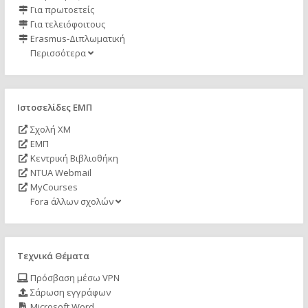
Για πρωτοετείς
Για τελειόφοιτους
Erasmus-Διπλωματική
Περισσότερα
Ιστοσελίδες ΕΜΠ
Σχολή ΧΜ
ΕΜΠ
Κεντρική Βιβλιοθήκη
NTUA Webmail
MyCourses
Fora άλλων σχολών
Τεχνικά Θέματα
Πρόσβαση μέσω VPN
Σάρωση εγγράφων
Microsoft Word