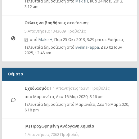
Τελευταία δημοσίευση από
MakisH
,
Κυρ 24 Νοέμ 2013,
3:12 am
Θέλεις να βοηθήσεις στο forum;
5 Απαντήσεις 1343689 Προβολές
από
MakisH
,
Παρ 25 Οκτ 2013, 3:29 pm
σε
Ειδήσεις
Τελευταία δημοσίευση από
EvelinaPappa
,
Δευ 02 Ιουν
2025, 12:48 am
Θέματα
Σχεδιασμός Ι
1 Απαντήσεις 15381 Προβολές
από
Μαριονέτα
,
Δευ 16 Μαρ 2020, 8:16 pm
Τελευταία δημοσίευση από
Μαριονέτα
,
Δευ 16 Μαρ 2020,
8:18 pm
[Α] Προχωρημένη Ανόργανη Χημεία
1 Απαντήσεις 7062 Προβολές