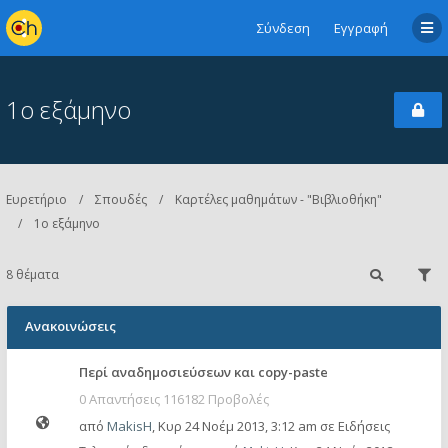
Σύνδεση
Εγγραφή
1ο εξάμηνο
Ευρετήριο
Σπουδές
Καρτέλες μαθημάτων - "Βιβλιοθήκη"
1ο εξάμηνο
8 θέματα
Ανακοινώσεις
Περί αναδημοσιεύσεων και copy-paste
0 Απαντήσεις 116182 Προβολές
από
MakisH
,
Κυρ 24 Νοέμ 2013, 3:12 am
σε
Ειδήσεις