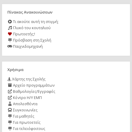
Πίνακας Ανακοινώσεων
Τι ακούτε αυτή τη στιγμή;
Γλυκό του κουταλιού
Πρωτοετής;!
Πρόσβαση στη Σχολή
Παιχνιδομηχανή
Χρήσιμα
Χάρτης της Σχολής
Αρχείο προγραμμάτων
Βαθμολογίες/Εγγραφές
Κέντρο Η/Υ ΕΜΠ
Απολεσθέντα
Συγκοινωνίες
Για μαθητές
Για πρωτοετείς
Για τελειόφοιτους