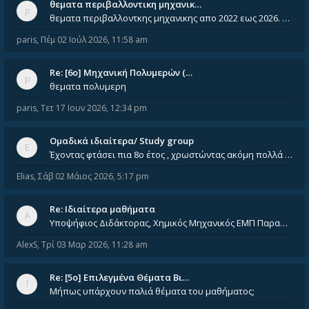
θεματα περιβαλλοντικη μηχανικ…
θεματα περιβαλλοντκης μηχανικης απο 2022 εως 2026. Δεν ειναι μεσα του Σεπτεμβιου του 2025. Αν τα εχει καποιος ας τα ανε
paris
,
Πέμ 02 Ιούλ 2026, 11:58 am
Re: [6o] Mηχανική Πολυμερών (…
θεματα πολυμερη
paris
,
Τετ 17 Ιουν 2026, 12:34 pm
Ομαδικά ιδιαίτερα/ Study group
Έχοντας φτάσει πια 8ο έτος , χρωστώντας ακόμη πολλά και χωρίς καμία όρεξη ούτε να διαβάσω μόνος μου ούτε να παρακολουθήσ
Elias
,
Σάβ 02 Μάιος 2026, 5:17 pm
Re: Ιδιαίτερα μαθήματα
Υποψήφιος Διδάκτορας, Χημικός Μηχανικός ΕΜΠ Παραδίδω ιδιαίτερα μαθήματα μέσης και ανώτατης εκπαίδευσης σε θετικές και τε
AlexS
,
Τρί 03 Μαρ 2026, 11:28 am
Re: [5ο] Επιλεγμένα Θέματα Βι…
Μήπως υπάρχουν παλιά θέματα του μαθήματος;