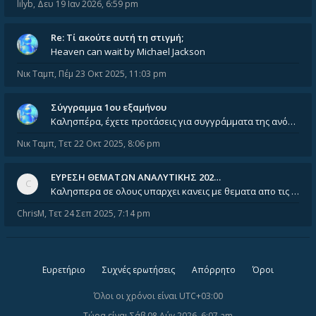
lilyb
,
Δευ 19 Ιαν 2026, 6:59 pm
Re: Tί ακούτε αυτή τη στιγμή;
Heaven can wait by Michael Jackson
Νικ Ταμπ
,
Πέμ 23 Οκτ 2025, 11:03 pm
Σύγγραμμα 1ου εξαμήνου
Καλησπέρα, έχετε προτάσεις για συγγράμματα της ανόργανης χημείας? Είμαι ανάμεσα σε Λιοδάκη, Chung και Atkins
Νικ Ταμπ
,
Τετ 22 Οκτ 2025, 8:06 pm
ΕΥΡΕΣΗ ΘΕΜΑΤΩΝ ΑΝΑΛΥΤΙΚΗΣ 202…
Καλησπερα σε ολους υπαρχει κανεις με θεματα απο τις εξετασεις του ιουνιου και σεπτεμβρίου για την αναλυτικη χημεια
ChrisM
,
Τετ 24 Σεπ 2025, 7:14 pm
Ευρετήριο
Συχνές ερωτήσεις
Απόρρητο
Όροι
Όλοι οι χρόνοι είναι
UTC+03:00
Τώρα είναι Σάβ 08 Αύγ 2026, 6:07 am