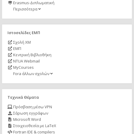
Erasmus-Διπλωματική
Περισσότερα
Ιστοσελίδες ΕΜΠ
Σχολή ΧΜ
ΕΜΠ
Κεντρική Βιβλιοθήκη
NTUA Webmail
MyCourses
Fora άλλων σχολών
Τεχνικά Θέματα
Πρόσβαση μέσω VPN
Σάρωση εγγράφων
Microsoft Word
Στοιχειοθεσία με LaTeX
Fortran IDE & compilers