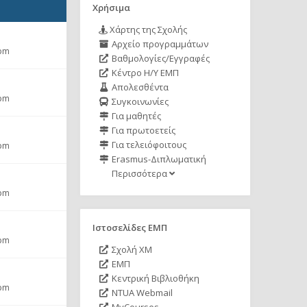
Χρήσιμα
Χάρτης της Σχολής
Αρχείο προγραμμάτων
 pm
Βαθμολογίες/Εγγραφές
Κέντρο Η/Υ ΕΜΠ
Απολεσθέντα
 pm
Συγκοινωνίες
Για μαθητές
Για πρωτοετείς
Για τελειόφοιτους
 pm
Erasmus-Διπλωματική
Περισσότερα
 pm
Ιστοσελίδες ΕΜΠ
 pm
Σχολή ΧΜ
ΕΜΠ
Κεντρική Βιβλιοθήκη
 pm
NTUA Webmail