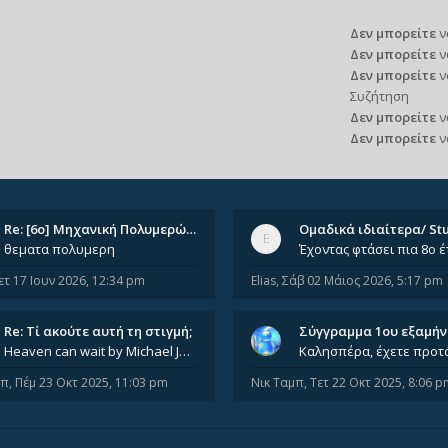
Δεν μπορείτε
ν
Δεν μπορείτε
ν
Δεν μπορείτε
ν
Συζήτηση
Δεν μπορείτε
ν
Δεν μπορείτε
ν
Re: [6o] Mηχανική Πολυμερών (…
θεματα πολυμερη
ετ 17 Ιουν 2026, 12:34 pm
Elias
,
Σάβ 02 Μάιος 2026, 5:17 pm
Re: Tί ακούτε αυτή τη στιγμή;
Σύγγραμμα 1ου εξαμή
Heaven can wait by Michael Jackson
μπ
,
Πέμ 23 Οκτ 2025, 11:03 pm
Νικ Ταμπ
,
Τετ 22 Οκτ 2025, 8:06 p