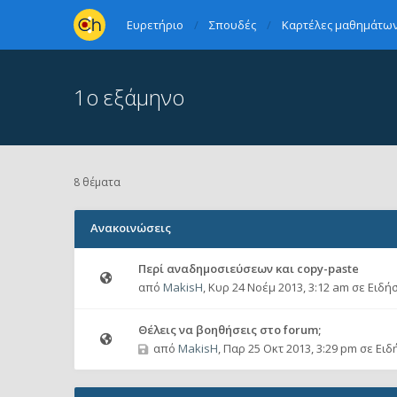
Ευρετήριο
Σπουδές
Καρτέλες μαθημάτων 
1ο εξάμηνο
8 θέματα
Ανακοινώσεις
Περί αναδημοσιεύσεων και copy-paste
από
MakisH
,
Κυρ 24 Νοέμ 2013, 3:12 am
σε
Ειδήσ
Θέλεις να βοηθήσεις στο forum;
από
MakisH
,
Παρ 25 Οκτ 2013, 3:29 pm
σε
Ειδ