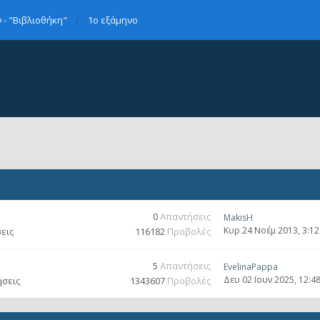
- "Βιβλιοθήκη"
1ο εξάμηνο
0
Απαντήσεις
MakisH
Κυρ 24 Νοέμ 2013, 3:1
εις
116182
Προβολές
5
Απαντήσεις
EvelinaPappa
Δευ 02 Ιουν 2025, 12:4
ήσεις
1343607
Προβολές