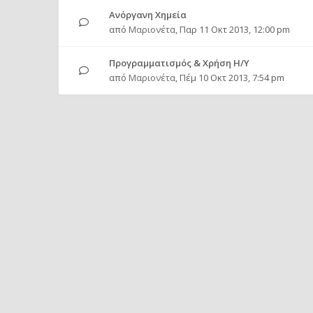
Ανόργανη Χημεία
από
Μαριονέτα
,
Παρ 11 Οκτ 2013, 12:00 pm
Προγραμματισμός & Χρήση Η/Υ
από
Μαριονέτα
,
Πέμ 10 Οκτ 2013, 7:54 pm