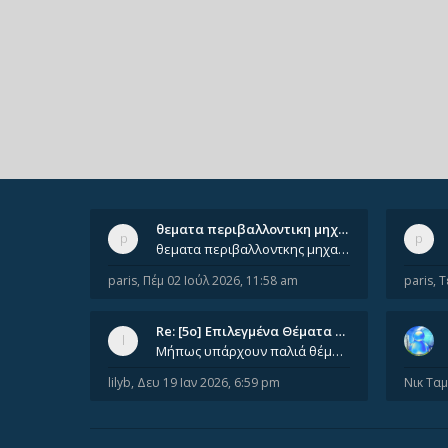
θεματα περιβαλλοντικη μηχανικ…
θεματα περιβαλλοντκης μηχανικης απο 2022 εως 2026. Δεν ειναι μεσα του Σεπτεμβιου του 2025. Αν τα εχει καποιος ας τα ανε
paris
,
Πέμ 02 Ιούλ 2026, 11:58 am
paris
,
Τ
Re: [5ο] Επιλεγμένα Θέματα Βι…
Μήπως υπάρχουν παλιά θέματα του μαθήματος;
lilyb
,
Δευ 19 Ιαν 2026, 6:59 pm
Νικ Τα