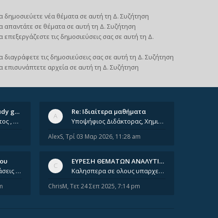
α δημοσιεύετε νέα θέματα σε αυτή τη Δ. Συζήτηση
α απαντάτε σε θέματα σε αυτή τη Δ. Συζήτηση
α επεξεργάζεστε τις δημοσιεύσεις σας σε αυτή τη Δ.
α διαγράφετε τις δημοσιεύσεις σας σε αυτή τη Δ. Συζήτηση
α επισυνάπτετε αρχεία σε αυτή τη Δ. Συζήτηση
Ομαδικά ιδιαίτερα/ Study group
Re: Ιδιαίτερα μαθήματα
Έχοντας φτάσει πια 8ο έτος , χρωστώντας ακόμη πολλά και χωρίς καμία όρεξη ούτε να διαβάσω μόνος μου ούτε να παρακολουθήσ
Υποψήφιος Διδάκτορας, Χημικός Μηχανικός ΕΜΠ Παραδίδω ιδιαίτερα μαθήματα μέσης και ανώτατης εκπαίδευσης σε θετικές και τε
AlexS
,
Τρί 03 Μαρ 2026, 11:28 am
νου
ΕΥΡΕΣΗ ΘΕΜΑΤΩΝ ΑΝΑΛΥΤΙΚΗΣ 202…
Καλησπέρα, έχετε προτάσεις για συγγράμματα της ανόργανης χημείας? Είμαι ανάμεσα σε Λιοδάκη, Chung και Atkins
Καλησπερα σε ολους υπαρχει κανεις με θεματα απο τις εξετασεις του ιουνιου και σεπτεμβρίου για την αναλυτικη χημεια
m
ChrisM
,
Τετ 24 Σεπ 2025, 7:14 pm