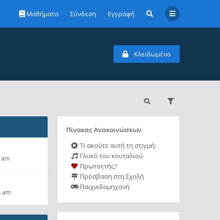
Μαθήματα
Σύνδεση
Εγγραφή
Κλειδωμένο
Πίνακας Ανακοινώσεων
Τι ακούτε αυτή τη στιγμή;
Γλυκό του κουταλιού
2 am
Πρωτοετής;!
Πρόσβαση στη Σχολή
Παιχνιδομηχανή
8 am