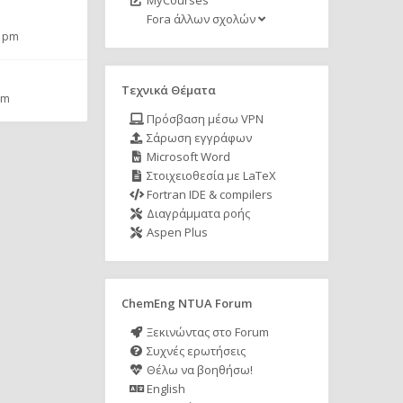
MyCourses
Fora άλλων σχολών
2 pm
Τεχνικά Θέματα
pm
Πρόσβαση μέσω VPN
Σάρωση εγγράφων
Microsoft Word
Στοιχειοθεσία με LaTeX
Fortran IDE & compilers
Διαγράμματα ροής
Aspen Plus
ChemEng NTUA Forum
Ξεκινώντας στο Forum
Συχνές ερωτήσεις
Θέλω να βοηθήσω!
English