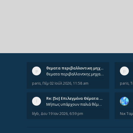
θεματα περιβαλλοντικη μηχανικ…
θεματα περιβαλλοντκης μηχανικης απο 2022 εως 2026. Δεν ειναι μεσα του Σεπτεμβιου του 2025. Αν τα εχει καποιος ας τα ανε
paris
,
Πέμ 02 Ιούλ 2026, 11:58 am
paris
,
Τ
Re: [5ο] Επιλεγμένα Θέματα Βι…
Μήπως υπάρχουν παλιά θέματα του μαθήματος;
lilyb
,
Δευ 19 Ιαν 2026, 6:59 pm
Νικ Τα