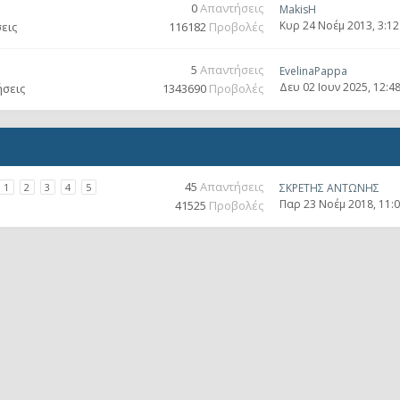
0
Απαντήσεις
MakisH
Κυρ 24 Νοέμ 2013, 3:1
εις
116182
Προβολές
5
Απαντήσεις
EvelinaPappa
Δευ 02 Ιουν 2025, 12:4
ήσεις
1343690
Προβολές
45
Απαντήσεις
1
2
3
4
5
ΣΚΡΕΤΗΣ ΑΝΤΩΝΗΣ
Παρ 23 Νοέμ 2018, 11:
41525
Προβολές