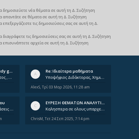
α δημοσιεύετε νέα θέματα σε αυτή τη Δ. Συζήτηση
α απαντάτε σε θέματα σε αυτή τη Δ. Συζήτηση
α επεξεργάζεστε τις δημοσιεύσεις σας σε αυτή τη Δ.
α διαγράφετε τις δημοσιεύσεις σας σε αυτή τη Δ. Συζήτηση
α επισυνάπτετε αρχεία σε αυτή τη Δ. Συζήτηση
Ομαδικά ιδιαίτερα/ Study group
Re: Ιδιαίτερα μαθήματα
Έχοντας φτάσει πια 8ο έτος , χρωστώντας ακόμη πολλά και χωρίς καμία όρεξη ούτε να διαβάσω μόνος μου ούτε να παρακολουθήσ
Υποψήφιος Διδάκτορας, Χημικός Μηχανικός ΕΜΠ Παραδίδω ιδιαίτερα μαθήματα μέσης και ανώτατης εκπαίδευσης σε θετικές και τε
AlexS
,
Τρί 03 Μαρ 2026, 11:28 am
νου
ΕΥΡΕΣΗ ΘΕΜΑΤΩΝ ΑΝΑΛΥΤΙΚΗΣ 202…
Καλησπέρα, έχετε προτάσεις για συγγράμματα της ανόργανης χημείας? Είμαι ανάμεσα σε Λιοδάκη, Chung και Atkins
Καλησπερα σε ολους υπαρχει κανεις με θεματα απο τις εξετασεις του ιουνιου και σεπτεμβρίου για την αναλυτικη χημεια
m
ChrisM
,
Τετ 24 Σεπ 2025, 7:14 pm