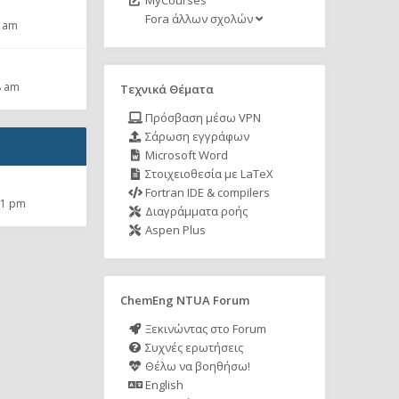
MyCourses
Fora άλλων σχολών
2 am
8 am
Τεχνικά Θέματα
Πρόσβαση μέσω VPN
Σάρωση εγγράφων
Microsoft Word
Στοιχειοθεσία με LaTeX
Fortran IDE & compilers
01 pm
Διαγράμματα ροής
Aspen Plus
ChemEng NTUA Forum
Ξεκινώντας στο Forum
Συχνές ερωτήσεις
Θέλω να βοηθήσω!
English