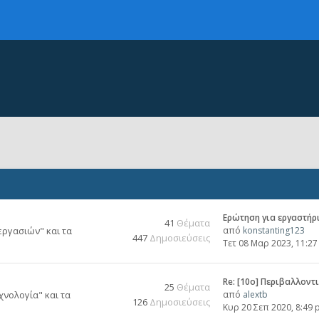
Ερώτηση για εργαστήρ
41
Θέματα
εργασιών" και τα
από
konstanting123
447
Δημοσιεύσεις
Τετ 08 Μαρ 2023, 11:2
Re: [10o] Περιβαλλοντ
25
Θέματα
χνολογία" και τα
από
alextb
126
Δημοσιεύσεις
Κυρ 20 Σεπ 2020, 8:49