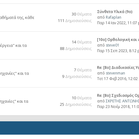
Σύνθετα Υλικά (9ο)
30
Θέματα
μαθήματά της, κάθε
από
Rafaplan
111
Δημοσιεύσεις
Παρ 14 Ιαν 2022, 11:07
[10o] Ορθολογική και
14
Θέματα
έργεια" και τα
από
steve01
88
Δημοσιεύσεις
Παρ 15 Σεπ 2023, 8:12
Re: [8ο] Διαδικασίες
7
Θέματα
ηχανίες" και τα
από
stevenman
9
Δημοσιεύσεις
Τετ 17 Φεβ 2016, 12:02
Re: [8ο] Σχεδιασμός 
10
Θέματα
χανίες" και τα
από
ΣΚΡΕΤΗΣ ΑΝΤΩΝΗ
25
Δημοσιεύσεις
Παρ 23 Νοέμ 2018, 11: