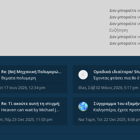
Δεν μπορείτε
ν
Δεν μπορείτε
ν
Δεν μπορείτε
ν
Συζήτηση
Δεν μπορείτε
ν
Δεν μπορείτε
ν
Re: [6o] Mηχανική Πολυμερών (…
θεματα πολυμερη
ετ 17 Ιουν 2026, 12:34 pm
Elias
,
Σάβ 02 Μάιος 2026, 5:17 pm
Re: Tί ακούτε αυτή τη στιγμή;
Σύγγραμμα 1ου εξαμή
Heaven can wait by Michael Jackson
μπ
,
Πέμ 23 Οκτ 2025, 11:03 pm
Νικ Ταμπ
,
Τετ 22 Οκτ 2025, 8:06 p