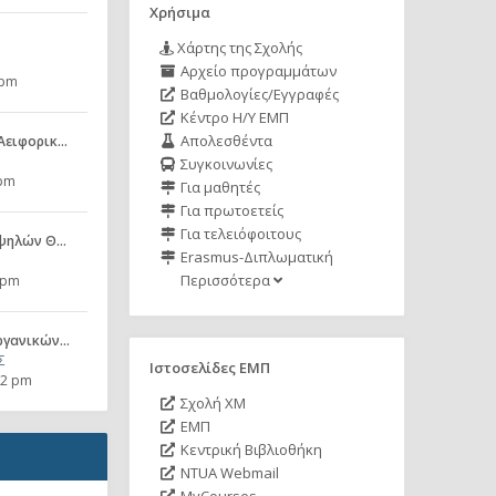
Χρήσιμα
Χάρτης της Σχολής
Αρχείο προγραμμάτων
 pm
Βαθμολογίες/Εγγραφές
Κέντρο Η/Υ ΕΜΠ
Απολεσθέντα
 Αειφορικ…
Συγκοινωνίες
 pm
Για μαθητές
Για πρωτοετείς
Για τελειόφοιτους
 Υψηλών Θ…
Erasmus-Διπλωματική
Περισσότερα
 pm
Οργανικών…
Σ
Ιστοσελίδες ΕΜΠ
02 pm
Σχολή ΧΜ
ΕΜΠ
Κεντρική Βιβλιοθήκη
NTUA Webmail