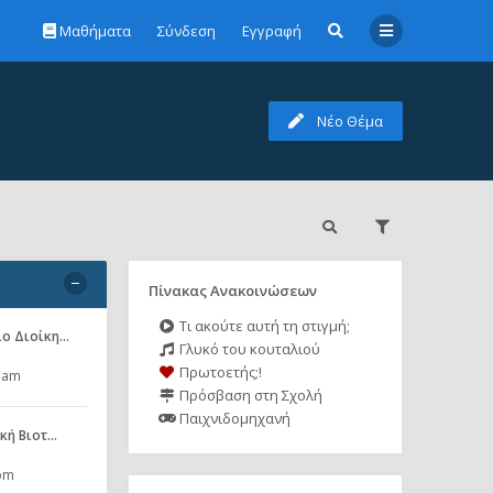
Μαθήματα
Σύνδεση
Εγγραφή
Νέο Θέμα
Πίνακας Ανακοινώσεων
Τι ακούτε αυτή τη στιγμή;
ιο Διοίκη…
Γλυκό του κουταλιού
Πρωτοετής;!
7 am
Πρόσβαση στη Σχολή
Παιχνιδομηχανή
ική Βιοτ…
 pm