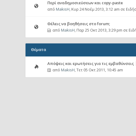
Περί αναδημοσιεύσεων και copy-paste
από
MakisH
,
Κυρ 24 Νοέμ 2013, 3:12 am
σε
Ειδήσ
Θέλεις να βοηθήσεις στο forum;
από
MakisH
,
Παρ 25 Οκτ 2013, 3:29 pm
σε
Ειδ
Θέματα
Απόψεις και ερωτήσεις για τις εμβαθύνσεις
από
MakisH
,
Τετ 05 Οκτ 2011, 10:45 am