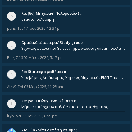
Re: [6o] Mηχανική Πολυμερών (…
θεματα πολυμερη
paris
,
Τετ 17 Ιουν 2026, 12:34 pm
Ομαδικά ιδιαίτερα/ Study group
Έχοντας φτάσει πια 8ο έτος , χρωστώντας ακόμη πολλά και χωρίς καμία όρεξη ούτε να διαβάσω μόνος μου ούτε να παρακολουθήσ
Elias
,
Σάβ 02 Μάιος 2026, 5:17 pm
Re: Ιδιαίτερα μαθήματα
Υποψήφιος Διδάκτορας, Χημικός Μηχανικός ΕΜΠ Παραδίδω ιδιαίτερα μαθήματα μέσης και ανώτατης εκπαίδευσης σε θετικές και τε
AlexS
,
Τρί 03 Μαρ 2026, 11:28 am
Re: [5ο] Επιλεγμένα Θέματα Βι…
Μήπως υπάρχουν παλιά θέματα του μαθήματος;
lilyb
,
Δευ 19 Ιαν 2026, 6:59 pm
Re: Tί ακούτε αυτή τη στιγμή;