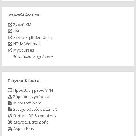
Ιστοσελίδες ΕΜΠ
Σχολή ΧΜ
ΕΜΠ
Κεντρική Βιβλιοθήκη
NTUA Webmail
MyCourses
Fora άλλων σχολών
Τεχνικά Θέματα
Πρόσβαση μέσω VPN
Σάρωση εγγράφων
Microsoft Word
Στοιχειοθεσία με LaTeX
Fortran IDE & compilers
Διαγράμματα ροής
Aspen Plus