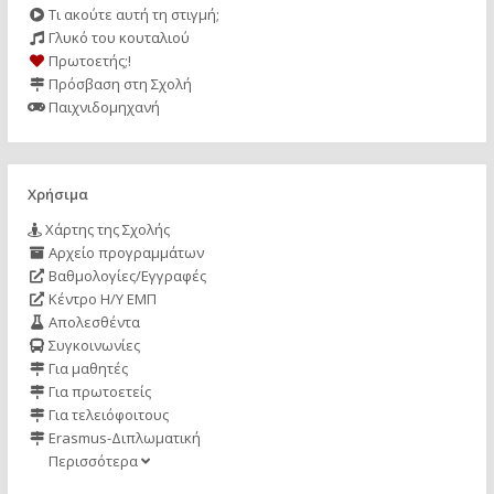
Τι ακούτε αυτή τη στιγμή;
Γλυκό του κουταλιού
Πρωτοετής;!
Πρόσβαση στη Σχολή
Παιχνιδομηχανή
Χρήσιμα
Χάρτης της Σχολής
Αρχείο προγραμμάτων
Βαθμολογίες/Εγγραφές
Κέντρο Η/Υ ΕΜΠ
Απολεσθέντα
Συγκοινωνίες
Για μαθητές
Για πρωτοετείς
Για τελειόφοιτους
Erasmus-Διπλωματική
Περισσότερα