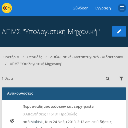
Σύνδεση
Εγγραφή
ΔΠΜΣ "Υπολογιστική Μηχανική"
Ευρετήριο
Σπουδές
Διπλωματική - Μεταπτυχιακό - Διδακτορικό
ΔΠΜΣ "Υπολογιστική Μηχανική"
1 θέμα
Ανακοινώσεις
Περί αναδημοσιεύσεων και copy-paste
0 Απαντήσεις 116181 Προβολές
από
MakisH
,
Κυρ 24 Νοέμ 2013, 3:12 am
σε
Ειδήσεις