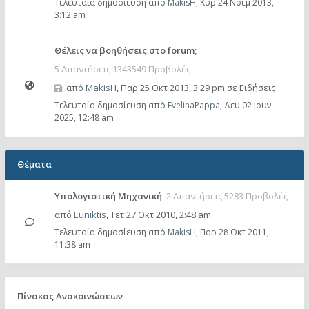
Τελευταία δημοσίευση από
MakisH
,
Κυρ 24 Νοέμ 2013,
3:12 am
Θέλεις να βοηθήσεις στο forum;
5 Απαντήσεις 1343549 Προβολές
από
MakisH
,
Παρ 25 Οκτ 2013, 3:29 pm
σε
Ειδήσεις
Τελευταία δημοσίευση από
EvelinaPappa
,
Δευ 02 Ιουν
2025, 12:48 am
Θέματα
Υπολογιστική Μηχανική
2 Απαντήσεις 5283 Προβολές
από
Euniktis
,
Τετ 27 Οκτ 2010, 2:48 am
Τελευταία δημοσίευση από
MakisH
,
Παρ 28 Οκτ 2011,
11:38 am
Πίνακας Ανακοινώσεων