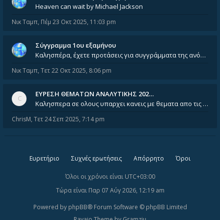
Heaven can wait by Michael Jackson
Νικ Ταμπ
,
Πέμ 23 Οκτ 2025, 11:03 pm
Σύγγραμμα 1ου εξαμήνου
Καλησπέρα, έχετε προτάσεις για συγγράμματα της ανόργανης χημείας? Είμαι ανάμεσα σε Λιοδάκη, Chung και Atkins
Νικ Ταμπ
,
Τετ 22 Οκτ 2025, 8:06 pm
ΕΥΡΕΣΗ ΘΕΜΑΤΩΝ ΑΝΑΛΥΤΙΚΗΣ 202…
Καλησπερα σε ολους υπαρχει κανεις με θεματα απο τις εξετασεις του ιουνιου και σεπτεμβρίου για την αναλυτικη χημεια
ChrisM
,
Τετ 24 Σεπ 2025, 7:14 pm
Ευρετήριο
Συχνές ερωτήσεις
Απόρρητο
Όροι
Όλοι οι χρόνοι είναι
UTC+03:00
Τώρα είναι Παρ 07 Αύγ 2026, 12:19 am
Powered by
phpBB
® Forum Software © phpBB Limited
Ravaio Theme by
Gramziu