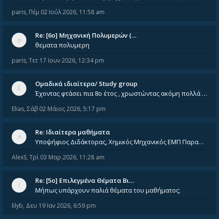
paris
,
Πέμ 02 Ιούλ 2026, 11:58 am
Re: [6o] Mηχανική Πολυμερών (…
θεματα πολυμερη
paris
,
Τετ 17 Ιουν 2026, 12:34 pm
Ομαδικά ιδιαίτερα/ Study group
Έχοντας φτάσει πια 8ο έτος , χρωστώντας ακόμη πολλά και χωρίς καμία όρεξη ούτε να διαβάσω μόνος μου ούτε να παρακολουθήσ
Elias
,
Σάβ 02 Μάιος 2026, 5:17 pm
Re: Ιδιαίτερα μαθήματα
Υποψήφιος Διδάκτορας, Χημικός Μηχανικός ΕΜΠ Παραδίδω ιδιαίτερα μαθήματα μέσης και ανώτατης εκπαίδευσης σε θετικές και τε
AlexS
,
Τρί 03 Μαρ 2026, 11:28 am
Re: [5ο] Επιλεγμένα Θέματα Βι…
Μήπως υπάρχουν παλιά θέματα του μαθήματος;
lilyb
,
Δευ 19 Ιαν 2026, 6:59 pm