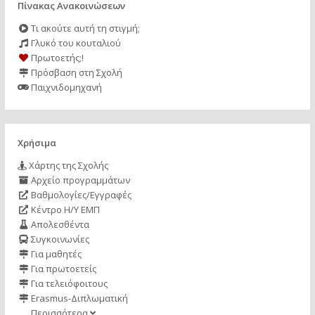
Πίνακας Ανακοινώσεων
Τι ακούτε αυτή τη στιγμή;
Γλυκό του κουταλιού
Πρωτοετής;!
Πρόσβαση στη Σχολή
Παιχνιδομηχανή
Χρήσιμα
Χάρτης της Σχολής
Αρχείο προγραμμάτων
Βαθμολογίες/Εγγραφές
Κέντρο Η/Υ ΕΜΠ
Απολεσθέντα
Συγκοινωνίες
Για μαθητές
Για πρωτοετείς
Για τελειόφοιτους
Erasmus-Διπλωματική
Περισσότερα