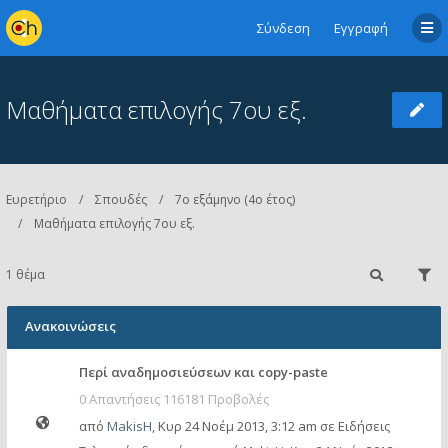
Σύνδεση
Εγγραφή
Μαθήματα επιλογής 7ου εξ.
Ευρετήριο
Σπουδές
7ο εξάμηνο (4ο έτος)
Μαθήματα επιλογής 7ου εξ.
1 θέμα
Ανακοινώσεις
Περί αναδημοσιεύσεων και copy-paste
0 Απαντήσεις 116181 Προβολές
από
MakisH
,
Κυρ 24 Νοέμ 2013, 3:12 am
σε
Ειδήσεις