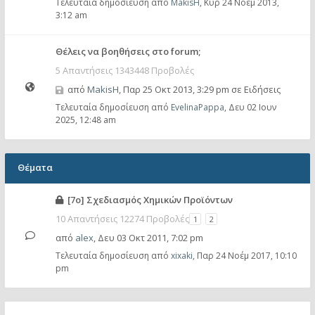
Τελευταία δημοσίευση από
MakisH
,
Κυρ 24 Νοέμ 2013,
3:12 am
Θέλεις να βοηθήσεις στο forum;
5 Απαντήσεις 1343448 Προβολές
από
MakisH
,
Παρ 25 Οκτ 2013, 3:29 pm
σε
Ειδήσεις
Τελευταία δημοσίευση από
EvelinaPappa
,
Δευ 02 Ιουν
2025, 12:48 am
Θέματα
[7ο] Σχεδιασμός Χημικών Προϊόντων
10 Απαντήσεις 12274 Προβολές
1
2
από
alex
,
Δευ 03 Οκτ 2011, 7:02 pm
Τελευταία δημοσίευση από
xixaki
,
Παρ 24 Νοέμ 2017, 10:10
pm