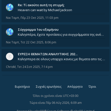
Re: Tί ακούτε αυτή τη στιγμή;
Heaven can wait by Michael Jackson
Νικ Ταμπ
,
Πέμ 23 Οκτ 2025, 11:03 pm
Σύγγραμμα 1ου εξαμήνου
Καλησπέρα, έχετε προτάσεις για συγγράμματα της ανόργανης χημείας? Είμαι ανάμεσα σε Λιοδάκη, Chung και Atkins
Νικ Ταμπ
,
Τετ 22 Οκτ 2025, 8:06 pm
ΕΥΡΕΣΗ ΘΕΜΑΤΩΝ ΑΝΑΛΥΤΙΚΗΣ 202…
Καλησπερα σε ολους υπαρχει κανεις με θεματα απο τις εξετασεις του ιουνιου και σεπτεμβρίου για την αναλυτικη χημεια
ChrisM
,
Τετ 24 Σεπ 2025, 7:14 pm
Ευρετήριο
Συχνές ερωτήσεις
Απόρρητο
Όροι
Όλοι οι χρόνοι είναι
UTC+03:00
Τώρα είναι Πέμ 06 Αύγ 2026, 6:09 am