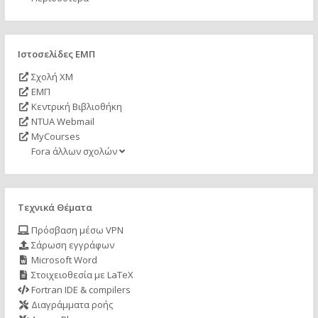
Ιστοσελίδες ΕΜΠ
Σχολή ΧΜ
ΕΜΠ
Κεντρική Βιβλιοθήκη
NTUA Webmail
MyCourses
Fora άλλων σχολών
Τεχνικά Θέματα
Πρόσβαση μέσω VPN
Σάρωση εγγράφων
Microsoft Word
Στοιχειοθεσία με LaTeX
Fortran IDE & compilers
Διαγράμματα ροής