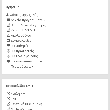
Χρήσιμα
Χάρτης της Σχολής
Αρχείο προγραμμάτων
Βαθμολογίες/Εγγραφές
Κέντρο Η/Υ ΕΜΠ
Απολεσθέντα
Συγκοινωνίες
Για μαθητές
Για πρωτοετείς
Για τελειόφοιτους
Erasmus-Διπλωματική
Περισσότερα
Ιστοσελίδες ΕΜΠ
Σχολή ΧΜ
ΕΜΠ
Κεντρική Βιβλιοθήκη
NTUA Webmail