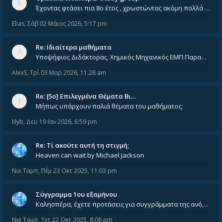
Έχοντας φτάσει πια 8ο έτος , χρωστώντας ακόμη πολλά και χωρίς καμία όρεξη ούτε να διαβάσω μόνος μου ούτε να παρακολουθήσ
Elias
,
Σάβ 02 Μάιος 2026, 5:17 pm
Re: Ιδιαίτερα μαθήματα
Υποψήφιος Διδάκτορας, Χημικός Μηχανικός ΕΜΠ Παραδίδω ιδιαίτερα μαθήματα μέσης και ανώτατης εκπαίδευσης σε θετικές και τε
AlexS
,
Τρί 03 Μαρ 2026, 11:28 am
Re: [5ο] Επιλεγμένα Θέματα Βι…
Μήπως υπάρχουν παλιά θέματα του μαθήματος;
lilyb
,
Δευ 19 Ιαν 2026, 6:59 pm
Re: Tί ακούτε αυτή τη στιγμή;
Heaven can wait by Michael Jackson
Νικ Ταμπ
,
Πέμ 23 Οκτ 2025, 11:03 pm
Σύγγραμμα 1ου εξαμήνου
Καλησπέρα, έχετε προτάσεις για συγγράμματα της ανόργανης χημείας? Είμαι ανάμεσα σε Λιοδάκη, Chung και Atkins
Νικ Ταμπ
,
Τετ 22 Οκτ 2025, 8:06 pm