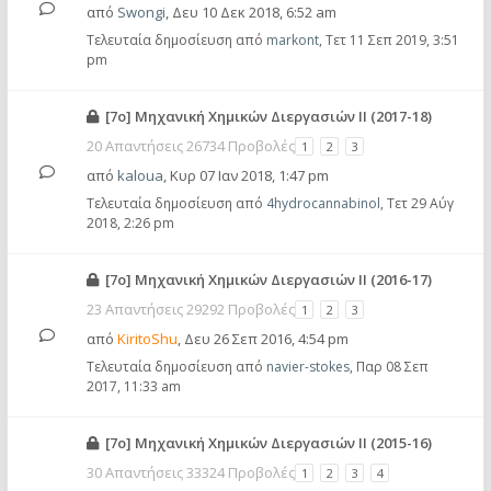
από
Swongi
,
Δευ 10 Δεκ 2018, 6:52 am
Τελευταία δημοσίευση από
markont
,
Τετ 11 Σεπ 2019, 3:51
pm
[7ο] Μηχανική Χημικών Διεργασιών ΙΙ (2017-18)
20 Απαντήσεις 26734 Προβολές
1
2
3
από
kaloua
,
Κυρ 07 Ιαν 2018, 1:47 pm
Τελευταία δημοσίευση από
4hydrocannabinol
,
Τετ 29 Αύγ
2018, 2:26 pm
[7ο] Μηχανική Χημικών Διεργασιών ΙΙ (2016-17)
23 Απαντήσεις 29292 Προβολές
1
2
3
από
KiritoShu
,
Δευ 26 Σεπ 2016, 4:54 pm
Τελευταία δημοσίευση από
navier-stokes
,
Παρ 08 Σεπ
2017, 11:33 am
[7ο] Μηχανική Χημικών Διεργασιών ΙΙ (2015-16)
30 Απαντήσεις 33324 Προβολές
1
2
3
4