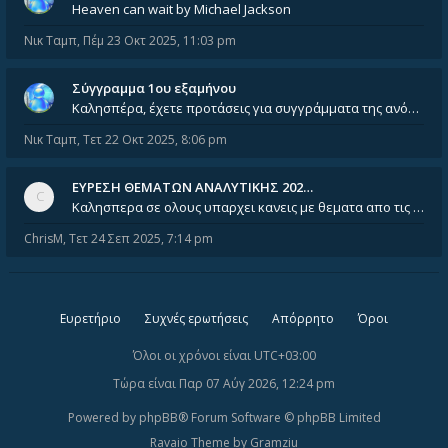
Heaven can wait by Michael Jackson
Νικ Ταμπ
,
Πέμ 23 Οκτ 2025, 11:03 pm
Σύγγραμμα 1ου εξαμήνου
Καλησπέρα, έχετε προτάσεις για συγγράμματα της ανόργανης χημείας? Είμαι ανάμεσα σε Λιοδάκη, Chung και Atkins
Νικ Ταμπ
,
Τετ 22 Οκτ 2025, 8:06 pm
ΕΥΡΕΣΗ ΘΕΜΑΤΩΝ ΑΝΑΛΥΤΙΚΗΣ 202…
Καλησπερα σε ολους υπαρχει κανεις με θεματα απο τις εξετασεις του ιουνιου και σεπτεμβρίου για την αναλυτικη χημεια
ChrisM
,
Τετ 24 Σεπ 2025, 7:14 pm
Ευρετήριο
Συχνές ερωτήσεις
Απόρρητο
Όροι
Όλοι οι χρόνοι είναι
UTC+03:00
Τώρα είναι Παρ 07 Αύγ 2026, 12:24 pm
Powered by
phpBB
® Forum Software © phpBB Limited
Ravaio Theme by
Gramziu