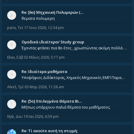
Re: [6o] Mηχανική Πολυμερών (…
θεματα πολυμερη
paris
,
Τετ 17 Ιουν 2026, 12:34 pm
Ομαδικά ιδιαίτερα/ Study group
Έχοντας φτάσει πια 8ο έτος , χρωστώντας ακόμη πολλά και χωρίς καμία όρεξη ούτε να διαβάσω μόνος μου ούτε να παρακολουθήσ
Elias
,
Σάβ 02 Μάιος 2026, 5:17 pm
Re: Ιδιαίτερα μαθήματα
Υποψήφιος Διδάκτορας, Χημικός Μηχανικός ΕΜΠ Παραδίδω ιδιαίτερα μαθήματα μέσης και ανώτατης εκπαίδευσης σε θετικές και τε
AlexS
,
Τρί 03 Μαρ 2026, 11:28 am
Re: [5ο] Επιλεγμένα Θέματα Βι…
Μήπως υπάρχουν παλιά θέματα του μαθήματος;
lilyb
,
Δευ 19 Ιαν 2026, 6:59 pm
Re: Tί ακούτε αυτή τη στιγμή;