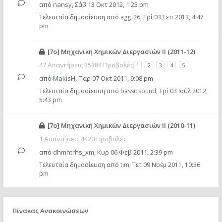
από
nansy
,
Σάβ 13 Οκτ 2012, 1:25 pm
Τελευταία δημοσίευση από
agg_26
,
Τρί 03 Σεπ 2013, 4:47
pm
[7ο] Μηχανική Χημικών Διεργασιών ΙΙ (2011-12)
47 Απαντήσεις 35384 Προβολές
1
2
3
4
5
από
MakisH
,
Παρ 07 Οκτ 2011, 9:08 pm
Τελευταία δημοσίευση από
bassicsound
,
Τρί 03 Ιούλ 2012,
5:43 pm
[7ο] Μηχανική Χημικών Διεργασιών ΙΙ (2010-11)
1 Απαντήσεις 4420 Προβολές
από
dhmhtrhs_xm
,
Κυρ 06 Φεβ 2011, 2:39 pm
Τελευταία δημοσίευση από
tim
,
Τετ 09 Νοέμ 2011, 10:36
pm
Πίνακας Ανακοινώσεων