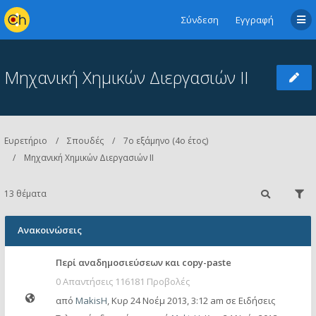
Σύνδεση
Εγγραφή
Μηχανική Χημικών Διεργασιών ΙΙ
Ευρετήριο
Σπουδές
7ο εξάμηνο (4ο έτος)
Μηχανική Χημικών Διεργασιών ΙΙ
13 θέματα
Ανακοινώσεις
Περί αναδημοσιεύσεων και copy-paste
0 Απαντήσεις 116181 Προβολές
από
MakisH
,
Κυρ 24 Νοέμ 2013, 3:12 am
σε
Ειδήσεις