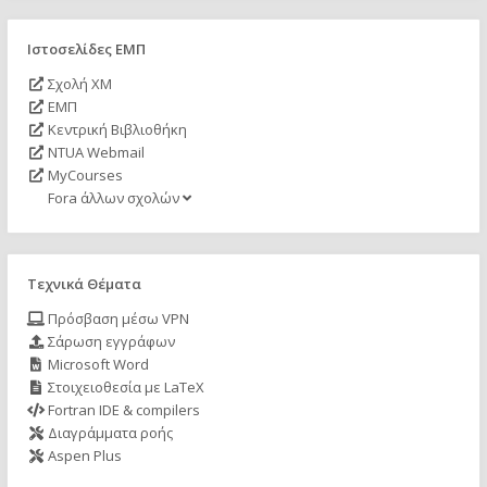
Ιστοσελίδες ΕΜΠ
Σχολή ΧΜ
ΕΜΠ
Κεντρική Βιβλιοθήκη
NTUA Webmail
MyCourses
Fora άλλων σχολών
Τεχνικά Θέματα
Πρόσβαση μέσω VPN
Σάρωση εγγράφων
Microsoft Word
Στοιχειοθεσία με LaTeX
Fortran IDE & compilers
Διαγράμματα ροής
Aspen Plus