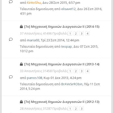
από
KiritoShu
,
Δευ 28 Σεπ 2015, 6:57 pm
Τελευταία δημοσίευση από
elisavet12
,
Δευ 26 Σεπ 2016,
4:51 pm
[7ο] Μηχανική Χημικών Διεργασιών ΙΙ (2014-15)
37 Απαντήσεις 41496 Προβολές
1
2
3
4
από
maria93
,
Τρί 23 Σεπ 2014, 12:44 pm
Τελευταία δημοσίευση από
teopap
,
Δευ 07 Σεπ 2015,
10:12 pm
[7ο] Μηχανική Χημικών Διεργασιών ΙΙ (2013-14)
33 Απαντήσεις 31458 Προβολές
1
2
3
4
από
panos108
,
Κυρ 01 Δεκ 2013, 4:24 pm
Τελευταία δημοσίευση από
BrAVeSirRObin
,
Πέμ 11 Σεπ
2014, 5:24 pm
[7ο] Μηχανική Χημικών Διεργασιών ΙΙ (2012-13)
28 Απαντήσεις 31287 Προβολές
1
2
3