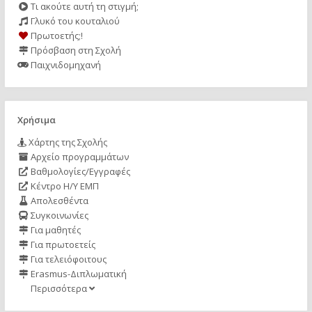
Τι ακούτε αυτή τη στιγμή;
Γλυκό του κουταλιού
Πρωτοετής;!
Πρόσβαση στη Σχολή
Παιχνιδομηχανή
Χρήσιμα
Χάρτης της Σχολής
Αρχείο προγραμμάτων
Βαθμολογίες/Εγγραφές
Κέντρο Η/Υ ΕΜΠ
Απολεσθέντα
Συγκοινωνίες
Για μαθητές
Για πρωτοετείς
Για τελειόφοιτους
Erasmus-Διπλωματική
Περισσότερα