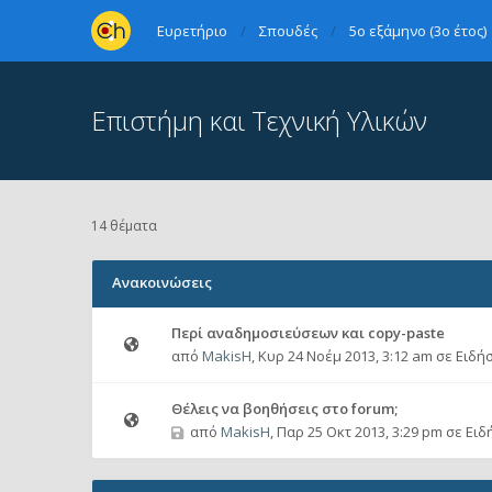
Ευρετήριο
Σπουδές
5ο εξάμηνο (3ο έτος)
Επιστήμη και Τεχνική Υλικών
14 θέματα
Ανακοινώσεις
Περί αναδημοσιεύσεων και copy-paste
από
MakisH
,
Κυρ 24 Νοέμ 2013, 3:12 am
σε
Ειδήσ
Θέλεις να βοηθήσεις στο forum;
από
MakisH
,
Παρ 25 Οκτ 2013, 3:29 pm
σε
Ειδ