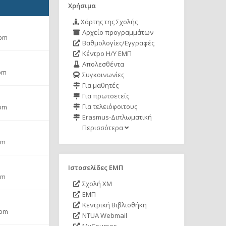
Χρήσιμα
Χάρτης της Σχολής
Αρχείο προγραμμάτων
 pm
Βαθμολογίες/Εγγραφές
Κέντρο Η/Υ ΕΜΠ
Απολεσθέντα
 pm
Συγκοινωνίες
Για μαθητές
Για πρωτοετείς
Για τελειόφοιτους
 pm
Erasmus-Διπλωματική
Περισσότερα
pm
Ιστοσελίδες ΕΜΠ
pm
Σχολή ΧΜ
ΕΜΠ
Κεντρική Βιβλιοθήκη
 pm
NTUA Webmail