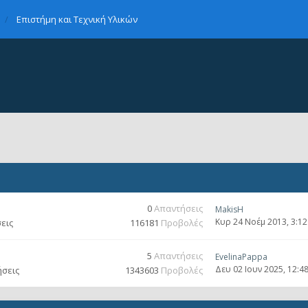
Επιστήμη και Τεχνική Υλικών
0
Απαντήσεις
MakisH
Κυρ 24 Νοέμ 2013, 3:1
εις
116181
Προβολές
5
Απαντήσεις
EvelinaPappa
Δευ 02 Ιουν 2025, 12:4
ήσεις
1343603
Προβολές