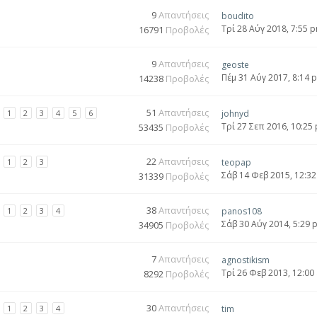
9
Απαντήσεις
boudito
Τρί 28 Αύγ 2018, 7:55 
16791
Προβολές
9
Απαντήσεις
geoste
Πέμ 31 Αύγ 2017, 8:14 
14238
Προβολές
51
Απαντήσεις
1
2
3
4
5
6
johnyd
Τρί 27 Σεπ 2016, 10:25
53435
Προβολές
22
Απαντήσεις
1
2
3
teopap
Σάβ 14 Φεβ 2015, 12:3
31339
Προβολές
38
Απαντήσεις
1
2
3
4
panos108
Σάβ 30 Αύγ 2014, 5:29 
34905
Προβολές
7
Απαντήσεις
agnostikism
Τρί 26 Φεβ 2013, 12:00
8292
Προβολές
30
Απαντήσεις
1
2
3
4
tim