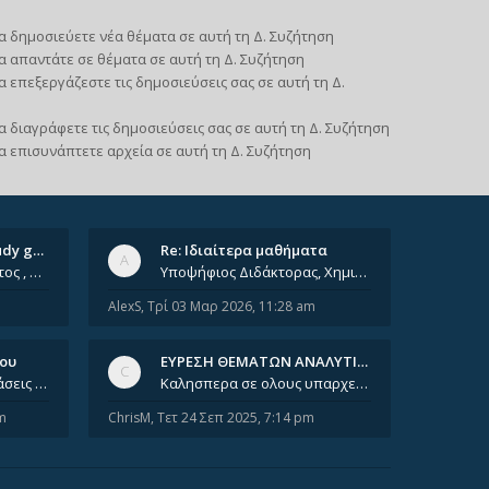
α δημοσιεύετε νέα θέματα σε αυτή τη Δ. Συζήτηση
α απαντάτε σε θέματα σε αυτή τη Δ. Συζήτηση
α επεξεργάζεστε τις δημοσιεύσεις σας σε αυτή τη Δ.
α διαγράφετε τις δημοσιεύσεις σας σε αυτή τη Δ. Συζήτηση
α επισυνάπτετε αρχεία σε αυτή τη Δ. Συζήτηση
Ομαδικά ιδιαίτερα/ Study group
Re: Ιδιαίτερα μαθήματα
Έχοντας φτάσει πια 8ο έτος , χρωστώντας ακόμη πολλά και χωρίς καμία όρεξη ούτε να διαβάσω μόνος μου ούτε να παρακολουθήσ
Υποψήφιος Διδάκτορας, Χημικός Μηχανικός ΕΜΠ Παραδίδω ιδιαίτερα μαθήματα μέσης και ανώτατης εκπαίδευσης σε θετικές και τε
AlexS
,
Τρί 03 Μαρ 2026, 11:28 am
νου
ΕΥΡΕΣΗ ΘΕΜΑΤΩΝ ΑΝΑΛΥΤΙΚΗΣ 202…
Καλησπέρα, έχετε προτάσεις για συγγράμματα της ανόργανης χημείας? Είμαι ανάμεσα σε Λιοδάκη, Chung και Atkins
Καλησπερα σε ολους υπαρχει κανεις με θεματα απο τις εξετασεις του ιουνιου και σεπτεμβρίου για την αναλυτικη χημεια
m
ChrisM
,
Τετ 24 Σεπ 2025, 7:14 pm