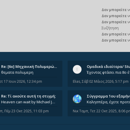
Δεν μπορείτε
ν
Δεν μπορείτε
ν
Δεν μπορείτε
ν
Συζήτηση
Δεν μπορείτε
ν
Δεν μπορείτε
ν
Re: [6o] Mηχανική Πολυμερών (…
θεματα πολυμερη
ετ 17 Ιουν 2026, 12:34 pm
Elias
,
Σάβ 02 Μάιος 2026, 5:17 pm
Re: Tί ακούτε αυτή τη στιγμή;
Σύγγραμμα 1ου εξαμή
Heaven can wait by Michael Jackson
μπ
,
Πέμ 23 Οκτ 2025, 11:03 pm
Νικ Ταμπ
,
Τετ 22 Οκτ 2025, 8:06 p