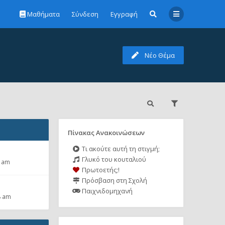
Μαθήματα
Σύνδεση
Εγγραφή
Νέο Θέμα
Πίνακας Ανακοινώσεων
Τι ακούτε αυτή τη στιγμή;
Γλυκό του κουταλιού
2 am
Πρωτοετής;!
Πρόσβαση στη Σχολή
Παιχνιδομηχανή
8 am