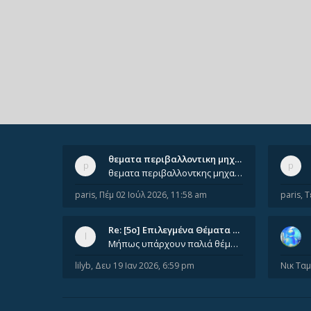
θεματα περιβαλλοντικη μηχανικ…
θεματα περιβαλλοντκης μηχανικης απο 2022 εως 2026. Δεν ειναι μεσα του Σεπτεμβιου του 2025. Αν τα εχει καποιος ας τα ανε
paris
,
Πέμ 02 Ιούλ 2026, 11:58 am
paris
,
Τ
Re: [5ο] Επιλεγμένα Θέματα Βι…
Μήπως υπάρχουν παλιά θέματα του μαθήματος;
lilyb
,
Δευ 19 Ιαν 2026, 6:59 pm
Νικ Τα