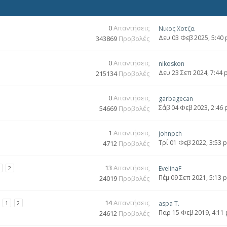
0
Απαντήσεις
Νικος Χοτζα
Δευ 03 Φεβ 2025, 5:40
343869
Προβολές
0
Απαντήσεις
nikoskon
Δευ 23 Σεπ 2024, 7:44
215134
Προβολές
0
Απαντήσεις
garbagecan
Σάβ 04 Φεβ 2023, 2:46
54669
Προβολές
1
Απαντήσεις
johnpch
Τρί 01 Φεβ 2022, 3:53 
4712
Προβολές
13
Απαντήσεις
2
EvelinaF
Πέμ 09 Σεπ 2021, 5:13 
24019
Προβολές
14
Απαντήσεις
1
2
aspa T.
Παρ 15 Φεβ 2019, 4:11
24612
Προβολές