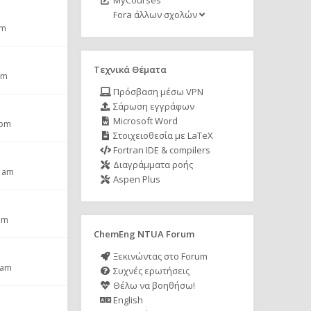
MyCourses
Fora άλλων σχολών
pm
Τεχνικά Θέματα
pm
Πρόσβαση μέσω VPN
Σάρωση εγγράφων
Microsoft Word
 pm
Στοιχειοθεσία με LaTeX
Fortran IDE & compilers
Διαγράμματα ροής
2 am
Aspen Plus
pm
ChemEng NTUA Forum
Ξεκινώντας στο Forum
 am
Συχνές ερωτήσεις
Θέλω να βοηθήσω!
English