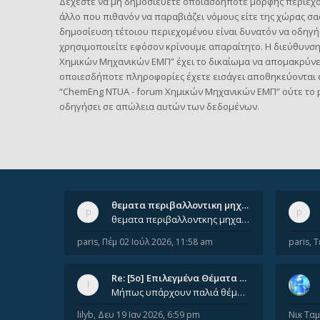
Δέχεστε να μη δημοσιεύετε οποιασδήποτε μορφής περιεχόμ
άλλο που πιθανόν να παραβιάζει νόμους είτε της χώρας σας
δημοσίευση τέτοιου περιεχομένου είναι δυνατόν να οδηγή
χρησιμοποιείτε εφόσον κρίνουμε απαραίτητο. Η διεύθυνση
Χημικών Μηχανικών ΕΜΠ” έχει το δικαίωμα να απομακρύνει, 
οποιεσδήποτε πληροφορίες έχετε εισάγει αποθηκεύονται σ
“ChemEng NTUA - forum Χημικών Μηχανικών ΕΜΠ” ούτε το 
οδηγήσει σε απώλεια αυτών των δεδομένων.
θεματα περιβαλλοντικη μηχανικ…
θεματα περιβαλλοντκης μηχανικης απο 2022 εως 2026. Δεν ειναι μεσα του Σεπτεμβιου του 2025. Αν τα εχει καποιος ας τα ανε
paris
,
Πέμ 02 Ιούλ 2026, 11:58 am
paris
,
Τ
Re: [5ο] Επιλεγμένα Θέματα Βι…
Μήπως υπάρχουν παλιά θέματα του μαθήματος;
lilyb
,
Δευ 19 Ιαν 2026, 6:59 pm
Νικ Τα