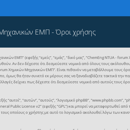
Μηχανικών ΕΜΠ - Όροι χρήσης
κών ΕΜΠ” (εφεξής “εμείς”, “εμάς”, “δικό μας”, “ChemEng NTUA - forum 
υθούν. Αν δεν δέχεστε ότι δεσμεύεστε νομικά από όλους τους ακόλουθ
orum Χημικών Μηχανικών ΕΜΠ”. Είναι πιθανόν να μεταβάλλουμε τους όρο
ο, όμως θα ήταν συνετό εκ μέρους σας να ξαναδιαβάζετε τακτικά την π
αλλαγές δείχνει πως δέχεστε ότι δεσμεύεστε νομικά από αυτούς τους ό
ξής “αυτοί”, “αυτών”, “αυτούς”, “λογισμικό phpBB”, “www.phpbb.com”, “ph
eral Public License v2
” (εφεξής “GPL”) και μπορεί να μεταφορτωθεί από 
, τους οποίους ο χρήστης με αυτό το λογισμικό ακολουθεί λόγω των κανο