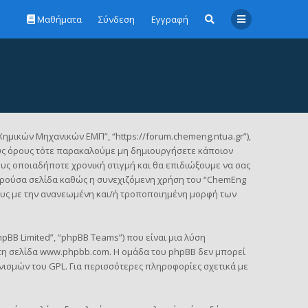
Μαθήματα
Σύνδεση
Εγγραφή
Χημικών Μηχανικών ΕΜΠ”, “https://forum.chemeng.ntua.gr”),
ους όρους τότε παρακαλούμε μη δημιουργήσετε κάποιον
υς οποιαδήποτε χρονική στιγμή και θα επιδιώξουμε να σας
αρούσα σελίδα καθώς η συνεχιζόμενη χρήση του “ChemEng
ρους με την ανανεωμένη και/ή τροποποιημένη μορφή των
pBB Limited”, “phpBB Teams”) που είναι μια λύση
τη σελίδα
www.phpbb.com
. Η ομάδα του phpBB δεν μπορεί
νισμών του GPL. Για περισσότερες πληροφορίες σχετικά με