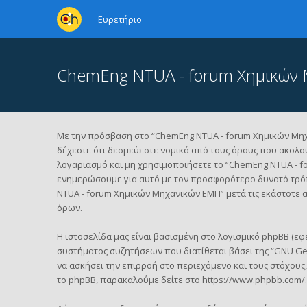
Ευρετήριο
ChemEng NTUA - forum Χημικών 
Με την πρόσβαση στο “ChemEng NTUA - forum Χημικών Μηχανι
δέχεστε ότι δεσμεύεστε νομικά από τους όρους που ακολο
λογαριασμό και μη χρησιμοποιήσετε το “ChemEng NTUA - f
ενημερώσουμε για αυτό με τον προσφορότερο δυνατό τρόπ
NTUA - forum Χημικών Μηχανικών ΕΜΠ” μετά τις εκάστοτε 
όρων.
Η ιστοσελίδα μας είναι βασισμένη στο λογισμικό phpBB (εφε
συστήματος συζητήσεων που διατίθεται βάσει της “
GNU Gen
να ασκήσει την επιρροή στο περιεχόμενο και τους στόχους
το phpBB, παρακαλούμε δείτε στο
https://www.phpbb.com/
.