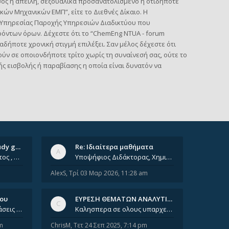
σος ή απειλή, σεξουαλικά προσανατολισμένο ή οτιδήποτε
κών Μηχανικών ΕΜΠ”, είτε το Διεθνές Δίκαιο. Η
ς Υπηρεσίας Παροχής Υπηρεσιών Διαδικτύου που
ρόντων όρων. Δέχεστε ότι το “ChemEng NTUA - forum
δήποτε χρονική στιγμή επιλέξει. Σαν μέλος δέχεστε ότι
ν σε οποιονδήποτε τρίτο χωρίς τη συναίνεσή σας, ούτε το
 εισβολής ή παραβίασης η οποία είναι δυνατόν να
Ομαδικά ιδιαίτερα/ Study group
Re: Ιδιαίτερα μαθήματα
Έχοντας φτάσει πια 8ο έτος , χρωστώντας ακόμη πολλά και χωρίς καμία όρεξη ούτε να διαβάσω μόνος μου ούτε να παρακολουθήσ
Υποψήφιος Διδάκτορας, Χημικός Μηχανικός ΕΜΠ Παραδίδω ιδιαίτερα μαθήματα μέσης και ανώτατης εκπαίδευσης σε θετικές και τε
AlexS
,
Τρί 03 Μαρ 2026, 11:28 am
νου
ΕΥΡΕΣΗ ΘΕΜΑΤΩΝ ΑΝΑΛΥΤΙΚΗΣ 202…
Καλησπέρα, έχετε προτάσεις για συγγράμματα της ανόργανης χημείας? Είμαι ανάμεσα σε Λιοδάκη, Chung και Atkins
Καλησπερα σε ολους υπαρχει κανεις με θεματα απο τις εξετασεις του ιουνιου και σεπτεμβρίου για την αναλυτικη χημεια
m
ChrisM
,
Τετ 24 Σεπ 2025, 7:14 pm