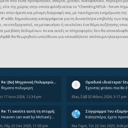
ενο που είναι προσβλητικό, άσεμνο, χυδαίο, συκοφαντικό, περιέχον μί
, είτε της χώρας στην οποία φιλοξενείται το “ChemEng NTUA - forum Χημι
σει στην άμεση και μόνιμη διαγραφή σας, με ταυτόχρονη ενημέρωση τη
 IP κάθε δημοσίευσης καταγράφεται για τη δυνατότητα επιβολής των πα
να επεξεργαστεί, να μετακινήσει ή να κλείσει ένα θέμα συζήτησης οποια
ε μια βάση δεδομένων. Αν και αυτές οι πληροφορίες δεν θα αποκαλυφθού
phpBB θα θεωρηθούν υπεύθυνοι για οποιαδήποτε απόπειρα ηλεκτρονικής
Re: [6o] Mηχανική Πολυμερών (…
θεματα πολυμερη
ετ 17 Ιουν 2026, 12:34 pm
Elias
,
Σάβ 02 Μάιος 2026, 5:17 pm
Re: Tί ακούτε αυτή τη στιγμή;
Σύγγραμμα 1ου εξαμή
Heaven can wait by Michael Jackson
μπ
,
Πέμ 23 Οκτ 2025, 11:03 pm
Νικ Ταμπ
,
Τετ 22 Οκτ 2025, 8:06 p